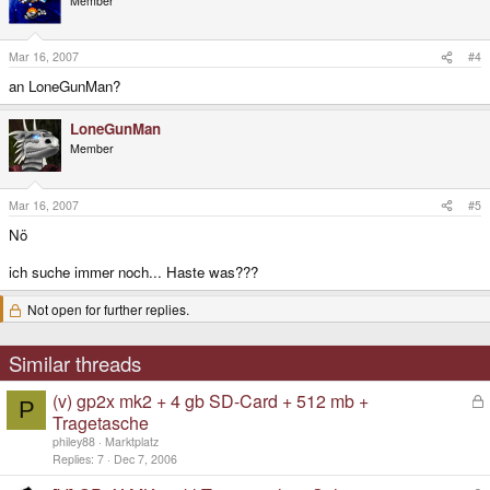
Member
Mar 16, 2007
#4
an LoneGunMan?
LoneGunMan
Member
Mar 16, 2007
#5
Nö
ich suche immer noch... Haste was???
Not open for further replies.
Similar threads
(v) gp2x mk2 + 4 gb SD-Card + 512 mb +
L
P
o
Tragetasche
c
philey88
Marktplatz
k
Replies
7
Dec 7, 2006
e