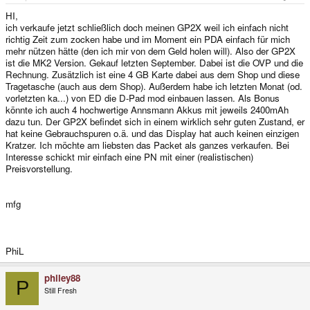
HI,
ich verkaufe jetzt schließlich doch meinen GP2X weil ich einfach nicht
richtig Zeit zum zocken habe und im Moment ein PDA einfach für mich
mehr nützen hätte (den ich mir von dem Geld holen will). Also der GP2X
ist die MK2 Version. Gekauf letzten September. Dabei ist die OVP und die
Rechnung. Zusätzlich ist eine 4 GB Karte dabei aus dem Shop und diese
Tragetasche (auch aus dem Shop). Außerdem habe ich letzten Monat (od.
vorletzten ka...) von ED die D-Pad mod einbauen lassen. Als Bonus
könnte ich auch 4 hochwertige Annsmann Akkus mit jeweils 2400mAh
dazu tun. Der GP2X befindet sich in einem wirklich sehr guten Zustand, er
hat keine Gebrauchspuren o.ä. und das Display hat auch keinen einzigen
Kratzer. Ich möchte am liebsten das Packet als ganzes verkaufen. Bei
Interesse schickt mir einfach eine PN mit einer (realistischen)
Preisvorstellung.
mfg
PhiL
philey88
P
Still Fresh