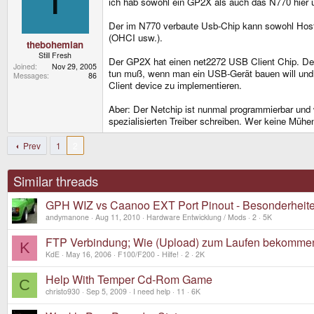
ich hab sowohl ein GP2X als auch das N770 hier un
Der im N770 verbaute Usb-Chip kann sowohl Host 
(OHCI usw.).
thebohemian
Still Fresh
Der GP2X hat einen net2272 USB Client Chip. Der i
Joined
Nov 29, 2005
tun muß, wenn man ein USB-Gerät bauen will und ih
Messages
86
Client device zu implementieren.
Aber: Der Netchip ist nunmal programmierbar und
spezialisierten Treiber schreiben. Wer keine Müh
Prev
1
2
Similar threads
GPH WIZ vs Caanoo EXT Port Pinout - Besonderheite
andymanone
Aug 11, 2010
Hardware Entwicklung / Mods
2
5K
FTP Verbindung; Wie (Upload) zum Laufen bekomme
K
KdE
May 16, 2006
F100/F200 - Hilfe!
2
2K
Help With Temper Cd-Rom Game
C
christo930
Sep 5, 2009
I need help
11
6K