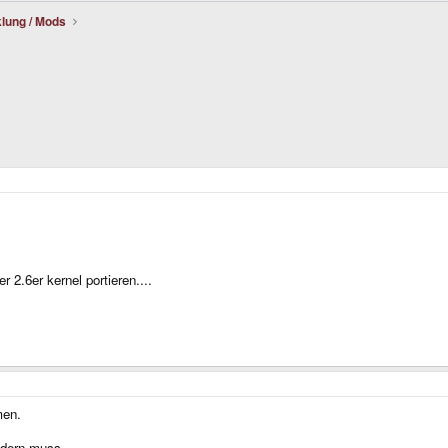
lung / Mods
2.6er kernel portieren....
men.
ndern muss.