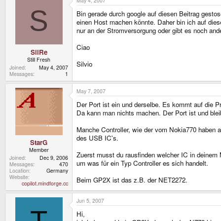
May 4, 2007
S
Bin gerade durch google auf diesen Beitrag gesto
einen Host machen könnte. Daher bin ich auf diese
nur an der Stromversorgung oder gibt es noch and
Ciao
SilRe
Still Fresh
Silvio
Joined
May 4, 2007
Messages
1
May 7, 2007
Der Port ist ein und derselbe. Es kommt auf die 
Da kann man nichts machen. Der Port ist und bleib
Manche Controller, wie der vom Nokia770 haben aber
des USB IC's.
StarG
Member
Zuerst musst du rausfinden welcher IC in deinem 
Joined
Dec 9, 2006
um was für ein Typ Controller es sich handelt.
Messages
470
Location
Germany
Website
Beim GP2X ist das z.B. der NET2272.
copilot.mindforge.cc
Jun 5, 2007
T
Hi,