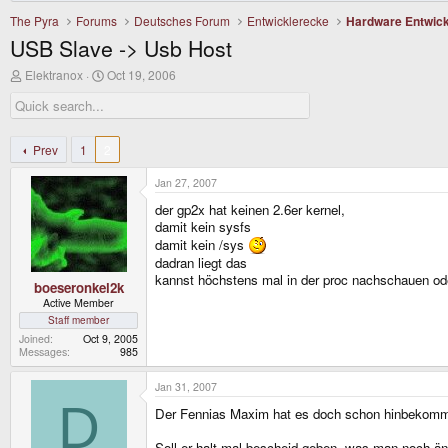
The Pyra
Forums
Deutsches Forum
Entwicklerecke
Hardware Entwick
USB Slave -> Usb Host
T
S
Elektranox
Oct 19, 2006
h
t
r
a
e
r
a
t
d
d
Prev
1
2
s
a
t
t
Jan 27, 2007
a
e
r
der gp2x hat keinen 2.6er kernel,
t
damit kein sysfs
e
damit kein /sys
r
dadran liegt das
kannst höchstens mal in der proc nachschauen oder 
boeseronkel2k
Active Member
Staff member
Joined
Oct 9, 2005
Messages
985
Jan 31, 2007
D
Der Fennias Maxim hat es doch schon hinbekom
Soll er halt mal bescheid geben, was man noch ä