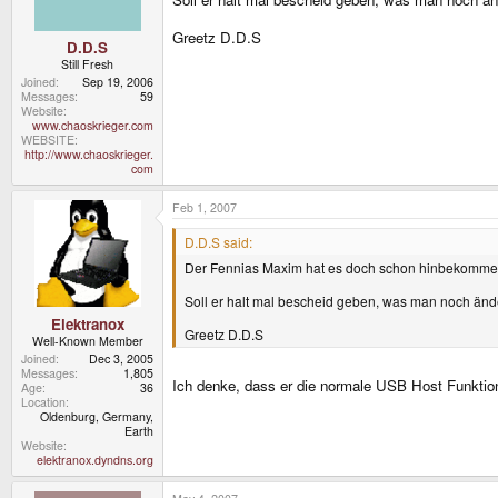
Greetz D.D.S
D.D.S
Still Fresh
Joined
Sep 19, 2006
Messages
59
Website
www.chaoskrieger.com
WEBSITE
http://www.chaoskrieger.
com
Feb 1, 2007
D.D.S said:
Der Fennias Maxim hat es doch schon hinbekomme
Soll er halt mal bescheid geben, was man noch än
Elektranox
Greetz D.D.S
Well-Known Member
Joined
Dec 3, 2005
Messages
1,805
Ich denke, dass er die normale USB Host Funkti
Age
36
Location
Oldenburg, Germany,
Earth
Website
elektranox.dyndns.org