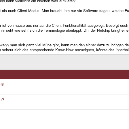
d kann vielleicht ein bischen was aufklären:
als auch Client Modus. Man braucht ihm nur via Software sagen, welche Fun
st von hause aus nur auf die Client-Funktionatlität ausgelegt. Besorgt euch
r seht wie sehr sich die Terminologie überlappt. Dh. der Netchip bringt eine
 wenn man sich ganz viel Mühe gibt, kann man den sicher dazu zu bringen da
en scheut sich das entsprechende Know-How anzueignen, könnte das innerhal
n!
n?