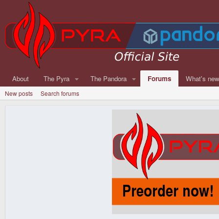
About
The Pyra
The Pandora
Forums
What's ne
New posts
Search forums