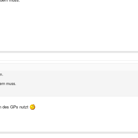
n.
dern muss.
on des GPs nutzt