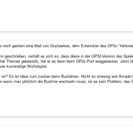
e noch gestern eine Mail von Guyfawkes, dem Entwickler des GP2x-'Yahtzee' er
mir geschrieben, verhält es sich so, dass diese in der GP32-Version des Spiel
at Themes gebastelt), hat er es dann beim GP2x-Port weggelassen. Jetzt übe
es kurzweilige Würfelspiel.
l ist? Es ist ideal zum zocken beim Busfahren. Nicht so stressig wie Arcade
ber wenn man plötzlich die Buslinie wechseln muss, ist es kein Problem, das