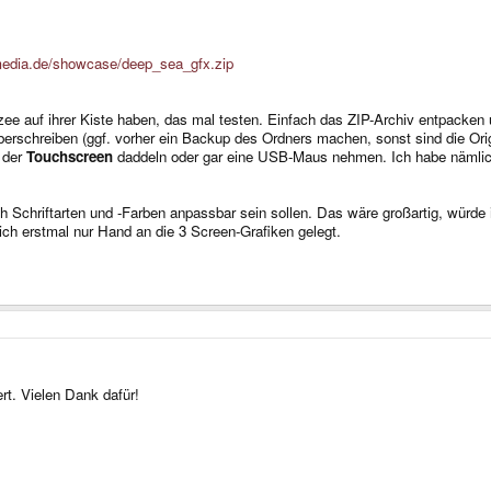
-media.de/showcase/deep_sea_gfx.zip
zee auf ihrer Kiste haben, das mal testen. Einfach das ZIP-Archiv entpacken
berschreiben (ggf. vorher ein Backup des Ordners machen, sonst sind die Orig
 der
Touchscreen
daddeln oder gar eine USB-Maus nehmen. Ich habe nämlich
Schriftarten und -Farben anpassbar sein sollen. Das wäre großartig, würde ich
 ich erstmal nur Hand an die 3 Screen-Grafiken gelegt.
rt. Vielen Dank dafür!