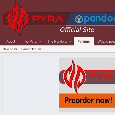
About
The Pyra
The Pandora
Forums
What's ne
New posts
Search forums