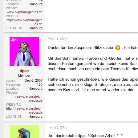
Location
Hamburg
Website
www.playsmallgames.de
WEBSITE
http://www.playsmallgam
es.de
LOCATION
Hamburg
Feb 21, 2008
Danke für den Zuspruch, Blitzblaster
. Ich hab
Mit den Schriftarten, -Farben und -Größen, hat er 
diesem Feature gemacht wurde (sprich keine Sau h
cool, dann mach ich noch ein paar Themes für dies
4pac
Member
Hatte ich schon geschrieben, wie klasse das Spie
Joined
Dec 6, 2007
sich bemühen, eine kluge Strategie zu spielen, a
Messages
130
Location
Hamburg
anderen Bus sitzt, ist man sofort wieder voll drin.
Website
freeware.vossfeldt-
media.de
WEBSITE
http://freeware.vossfeldt-
media.de
LOCATION
Hamburg
Feb 22, 2008
Ja - danke dafür 4pac ! Schöne Arbeit ^_^