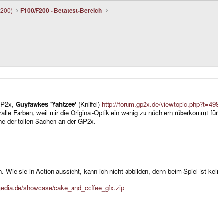
F200)
F100/F200 - Betatest-Bereich
 GP2x,
Guyfawkes 'Yahtzee'
(Kniffel)
http://forum.gp2x.de/viewtopic.php?t=49
pralle Farben, weil mir die Original-Optik ein wenig zu nüchtern rüberkommt fü
ne der tollen Sachen an der GP2x.
en. Wie sie in Action aussieht, kann ich nicht abbilden, denn beim Spiel ist
-media.de/showcase/cake_and_coffee_gfx.zip