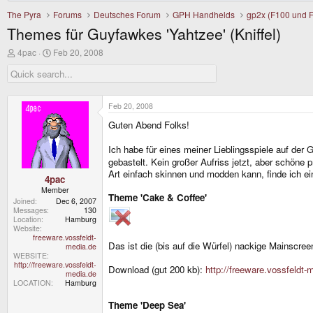
The Pyra
Forums
Deutsches Forum
GPH Handhelds
gp2x (F100 und 
Themes für Guyfawkes 'Yahtzee' (Kniffel)
T
S
4pac
Feb 20, 2008
h
t
r
a
e
r
a
t
d
d
Feb 20, 2008
s
a
Guten Abend Folks!
t
t
a
e
r
Ich habe für eines meiner Lieblingsspiele auf der
t
gebastelt. Kein großer Aufriss jetzt, aber schöne 
e
Art einfach skinnen und modden kann, finde ich ei
r
4pac
Member
Theme 'Cake & Coffee'
Joined
Dec 6, 2007
Messages
130
Location
Hamburg
Website
freeware.vossfeldt-
Das ist die (bis auf die Würfel) nackige Mainscre
media.de
WEBSITE
http://freeware.vossfeldt-
Download (gut 200 kb):
http://freeware.vossfeldt
media.de
LOCATION
Hamburg
Theme 'Deep Sea'