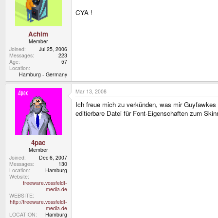
CYA !
Achim
Member
Joined
Jul 25, 2006
Messages
223
Age
57
Location
Hamburg - Germany
Mar 13, 2008
Ich freue mich zu verkünden, was mir Guyfawkes h
editierbare Datei für Font-Eigenschaften zum Skinn
4pac
Member
Joined
Dec 6, 2007
Messages
130
Location
Hamburg
Website
freeware.vossfeldt-
media.de
WEBSITE
http://freeware.vossfeldt-
media.de
LOCATION
Hamburg