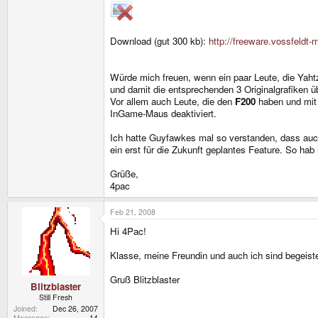
Download (gut 300 kb):
http://freeware.vossfeldt
Würde mich freuen, wenn ein paar Leute, die Yaht
und damit die entsprechenden 3 Originalgrafiken ü
Vor allem auch Leute, die den
F200
haben und mit
InGame-Maus deaktiviert.
Ich hatte Guyfawkes mal so verstanden, dass auch 
ein erst für die Zukunft geplantes Feature. So hab
Grüße,
4pac
Feb 21, 2008
Hi 4Pac!
Klasse, meine Freundin und auch ich sind begeiste
Gruß Blitzblaster
Blitzblaster
Still Fresh
Joined
Dec 26, 2007
Messages
14