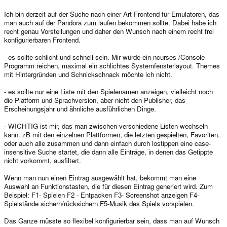
Ich bin derzeit auf der Suche nach einer Art Frontend für Emulatoren, das
man auch auf der Pandora zum laufen bekommen sollte. Dabei habe ich
recht genau Vorstellungen und daher den Wunsch nach einem recht frei
konfigurierbaren Frontend.
- es sollte schlicht und schnell sein. Mir würde ein ncurses-/Console-
Programm reichen, maximal ein schlichtes Systemfensterlayout. Themes
mit Hintergründen und Schnickschnack möchte ich nicht.
- es sollte nur eine Liste mit den Spielenamen anzeigen, vielleicht noch
die Platform und Sprachversion, aber nicht den Publisher, das
Erscheinungsjahr und ähnliche ausführlichen Dinge.
- WICHTIG ist mir, das man zwischen verschiedene Listen wechseln
kann. zB mit den einzelnen Plattformen, die letzten gespielten, Favoriten,
oder auch alle zusammen und dann einfach durch lostippen eine case-
insensitive Suche startet, die dann alle Einträge, in denen das Getippte
nicht vorkommt, ausfiltert.
Wenn man nun einen Eintrag ausgewählt hat, bekommt man eine
Auswahl an Funktionstasten, die für diesen Eintrag generiert wird. Zum
Beispiel: F1- Spielen F2 - Entpacken F3- Screenshot anzeigen F4-
Spielstände sichern/rücksichern F5-Musik des Spiels vorspielen.
Das Ganze müsste so flexibel konfigurierbar sein, dass man auf Wunsch