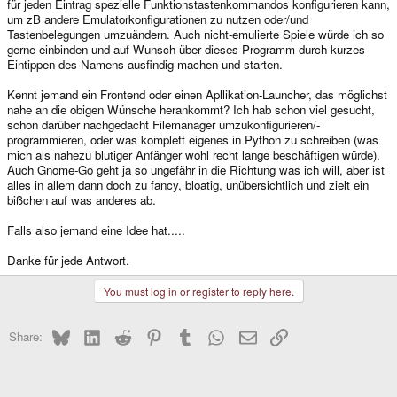
für jeden Eintrag spezielle Funktionstastenkommandos konfigurieren kann,
um zB andere Emulatorkonfigurationen zu nutzen oder/und
Tastenbelegungen umzuändern. Auch nicht-emulierte Spiele würde ich so
gerne einbinden und auf Wunsch über dieses Programm durch kurzes
Eintippen des Namens ausfindig machen und starten.
Kennt jemand ein Frontend oder einen Apllikation-Launcher, das möglichst
nahe an die obigen Wünsche herankommt? Ich hab schon viel gesucht,
schon darüber nachgedacht Filemanager umzukonfigurieren/-
programmieren, oder was komplett eigenes in Python zu schreiben (was
mich als nahezu blutiger Anfänger wohl recht lange beschäftigen würde).
Auch Gnome-Go geht ja so ungefähr in die Richtung was ich will, aber ist
alles in allem dann doch zu fancy, bloatig, unübersichtlich und zielt ein
bißchen auf was anderes ab.
Falls also jemand eine Idee hat.....
Danke für jede Antwort.
You must log in or register to reply here.
Bluesky
LinkedIn
Reddit
Pinterest
Tumblr
WhatsApp
Email
Link
Share: