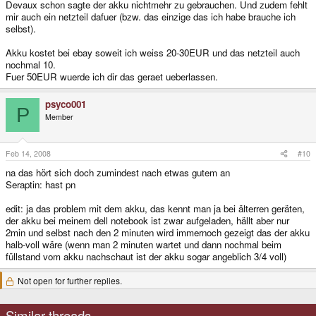
Devaux schon sagte der akku nichtmehr zu gebrauchen. Und zudem fehlt
mir auch ein netzteil dafuer (bzw. das einzige das ich habe brauche ich
selbst).
Akku kostet bei ebay soweit ich weiss 20-30EUR und das netzteil auch
nochmal 10.
Fuer 50EUR wuerde ich dir das geraet ueberlassen.
psyco001
P
Member
Feb 14, 2008
#10
na das hört sich doch zumindest nach etwas gutem an
Seraptin: hast pn
edit: ja das problem mit dem akku, das kennt man ja bei älterren geräten,
der akku bei meinem dell notebook ist zwar aufgeladen, hällt aber nur
2min und selbst nach den 2 minuten wird immernoch gezeigt das der akku
halb-voll wäre (wenn man 2 minuten wartet und dann nochmal beim
füllstand vom akku nachschaut ist der akku sogar angeblich 3/4 voll)
Not open for further replies.
Similar threads