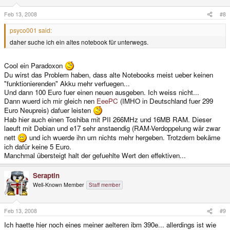
Feb 13, 2008
#8
psyco001 said:
daher suche ich ein altes notebook für unterwegs.
Cool ein Paradoxon
Du wirst das Problem haben, dass alte Notebooks meist ueber keinen
"funktionierenden" Akku mehr verfuegen...
Und dann 100 Euro fuer einen neuen ausgeben. Ich weiss nicht...
Dann wuerd ich mir gleich nen
EeePC
(IMHO in Deutschland fuer 299
Euro Neupreis) dafuer leisten
Hab hier auch einen Toshiba mit PII 266MHz und 16MB RAM. Dieser
laeuft mit Debian und e17 sehr anstaendig (RAM-Verdoppelung wär zwar
nett
und ich wuerde ihn um nichts mehr hergeben. Trotzdem bekäme
ich dafür keine 5 Euro.
Manchmal übersteigt halt der gefuehlte Wert den effektiven...
Seraptin
Well-Known Member
Staff member
Feb 13, 2008
#9
Ich haette hier noch eines meiner aelteren ibm 390e... allerdings ist wie