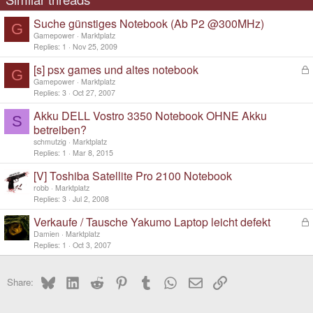
Suche günstiges Notebook (Ab P2 @300MHz)
G
Gamepower
Marktplatz
Replies
1
Nov 25, 2009
[s] psx games und altes notebook
L
G
o
Gamepower
Marktplatz
c
Replies
3
Oct 27, 2007
k
Akku DELL Vostro 3350 Notebook OHNE Akku
e
S
d
betreiben?
schmutzig
Marktplatz
Replies
1
Mar 8, 2015
[V] Toshiba Satellite Pro 2100 Notebook
robb
Marktplatz
Replies
3
Jul 2, 2008
Verkaufe / Tausche Yakumo Laptop leicht defekt
L
o
Damien
Marktplatz
c
Replies
1
Oct 3, 2007
k
e
Bluesky
LinkedIn
Reddit
Pinterest
Tumblr
WhatsApp
Email
Link
d
Share: