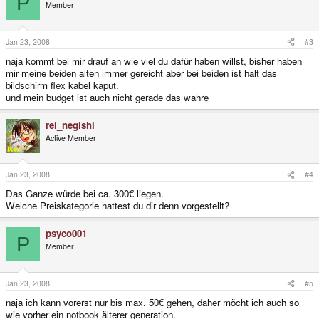
P
Member
Jan 23, 2008
#3
naja kommt bei mir drauf an wie viel du dafür haben willst, bisher haben
mir meine beiden alten immer gereicht aber bei beiden ist halt das
bildschirm flex kabel kaput.
und mein budget ist auch nicht gerade das wahre
rei_negishi
Active Member
Jan 23, 2008
#4
Das Ganze würde bei ca. 300€ liegen.
Welche Preiskategorie hattest du dir denn vorgestellt?
psyco001
P
Member
Jan 23, 2008
#5
naja ich kann vorerst nur bis max. 50€ gehen, daher möcht ich auch so
wie vorher ein notbook älterer generation.