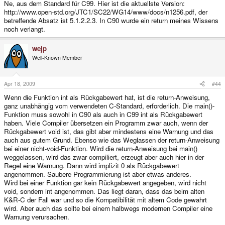
Ne, aus dem Standard für C99. Hier ist die aktuellste Version:
http://www.open-std.org/JTC1/SC22/WG14/www/docs/n1256.pdf, der
betreffende Absatz ist 5.1.2.2.3. In C90 wurde ein return meines Wissens
noch verlangt.
wejp
Well-Known Member
Apr 18, 2009
#44
Wenn die Funktion int als Rückgabewert hat, ist die return-Anweisung,
ganz unabhängig vom verwendeten C-Standard, erforderlich. Die main()-
Funktion muss sowohl in C90 als auch in C99 int als Rückgabewert
haben. Viele Compiler übersetzen ein Programm zwar auch, wenn der
Rückgabewert void ist, das gibt aber mindestens eine Warnung und das
auch aus gutem Grund. Ebenso wie das Weglassen der return-Anweisung
bei einer nicht-void-Funktion. Wird die return-Anweisung bei main()
weggelassen, wird das zwar compiliert, erzeugt aber auch hier in der
Regel eine Warnung. Dann wird implizit 0 als Rückgabewert
angenommen. Saubere Programmierung ist aber etwas anderes.
Wird bei einer Funktion gar kein Rückgabewert angegeben, wird nicht
void, sondern int angenommen. Das liegt daran, dass das beim alten
K&R-C der Fall war und so die Kompatibilität mit altem Code gewahrt
wird. Aber auch das sollte bei einem halbwegs modernen Compiler eine
Warnung verursachen.