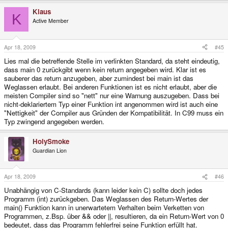
Klaus
K
Active Member
Apr 18, 2009
#45
Lies mal die betreffende Stelle im verlinkten Standard, da steht eindeutig,
dass main 0 zurückgibt wenn kein return angegeben wird. Klar ist es
sauberer das return anzugeben, aber zumindest bei main ist das
Weglassen erlaubt. Bei anderen Funktionen ist es nicht erlaubt, aber die
meisten Compiler sind so "nett" nur eine Warnung auszugeben. Dass bei
nicht-deklariertem Typ einer Funktion int angenommen wird ist auch eine
"Nettigkeit" der Compiler aus Gründen der Kompatibilität. In C99 muss ein
Typ zwingend angegeben werden.
HolySmoke
Guardian Lion
Apr 18, 2009
#46
Unabhängig von C-Standards (kann leider kein C) sollte doch jedes
Programm (int) zurückgeben. Das Weglassen des Return-Wertes der
main() Funktion kann in unerwartetem Verhalten beim Verketten von
Programmen, z.Bsp. über && oder ||, resultieren, da ein Return-Wert von 0
bedeutet, dass das Programm fehlerfrei seine Funktion erfüllt hat.