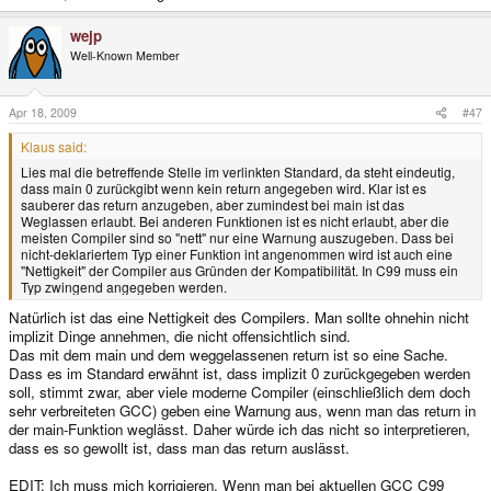
wejp
Well-Known Member
Apr 18, 2009
#47
Klaus said:
Lies mal die betreffende Stelle im verlinkten Standard, da steht eindeutig,
dass main 0 zurückgibt wenn kein return angegeben wird. Klar ist es
sauberer das return anzugeben, aber zumindest bei main ist das
Weglassen erlaubt. Bei anderen Funktionen ist es nicht erlaubt, aber die
meisten Compiler sind so "nett" nur eine Warnung auszugeben. Dass bei
nicht-deklariertem Typ einer Funktion int angenommen wird ist auch eine
"Nettigkeit" der Compiler aus Gründen der Kompatibilität. In C99 muss ein
Typ zwingend angegeben werden.
Natürlich ist das eine Nettigkeit des Compilers. Man sollte ohnehin nicht
implizit Dinge annehmen, die nicht offensichtlich sind.
Das mit dem main und dem weggelassenen return ist so eine Sache.
Dass es im Standard erwähnt ist, dass implizit 0 zurückgegeben werden
soll, stimmt zwar, aber viele moderne Compiler (einschließlich dem doch
sehr verbreiteten GCC) geben eine Warnung aus, wenn man das return in
der main-Funktion weglässt. Daher würde ich das nicht so interpretieren,
dass es so gewollt ist, dass man das return auslässt.
EDIT: Ich muss mich korrigieren. Wenn man bei aktuellen GCC C99