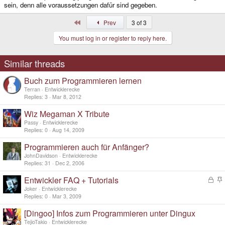
sein, denn alle voraussetzungen dafür sind gegeben.
First
Prev
3 of 3
You must log in or register to reply here.
Similar threads
Buch zum Programmieren lernen
Terran
Entwicklerecke
Replies
3
Mar 8, 2012
Wiz Megaman X Tribute
Passy
Entwicklerecke
Replies
0
Aug 14, 2009
Programmieren auch für Anfänger?
JohnDavidson
Entwicklerecke
Replies
31
Dec 2, 2006
Entwickler FAQ + Tutorials
L
o
t
Joker
Entwicklerecke
c
i
Replies
0
Mar 3, 2009
k
c
[Dingoo] Infos zum Programmieren unter Dingux
e
k
d
y
TejioTakio
Entwicklerecke