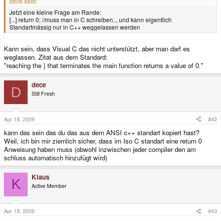
dece said:
Jetzt eine kleine Frage am Rande:
[...] return 0; //muss man in C schreiben.., und kann eigentlich
Standartmässig nur in C++ weggelassen werden
Kann sein, dass Visual C das nicht unterstützt, aber man darf es
weglassen. Zitat aus dem Standard:
"reaching the } that terminates the main function returns a value of 0."
dece
D
Still Fresh
Apr 18, 2009
#42
kann das sein das du das aus dem ANSI c++ standart kopiert hast?
Weil, ich bin mir ziemlich sicher, dass im Iso C standart eine return 0
Anweisung haben muss (obwohl inzwischen jeder compiler den am
schluss automatisch hinzufügt wird)
Klaus
K
Active Member
Apr 18, 2009
#43