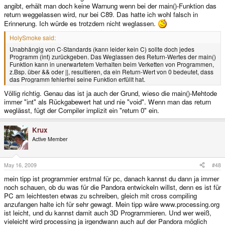
angibt, erhält man doch keine Warnung wenn bei der main()-Funktion das
return weggelassen wird, nur bei C89. Das hatte ich wohl falsch in
Erinnerung. Ich würde es trotzdem nicht weglassen.
HolySmoke said:
Unabhängig von C-Standards (kann leider kein C) sollte doch jedes
Programm (int) zurückgeben. Das Weglassen des Return-Wertes der main()
Funktion kann in unerwartetem Verhalten beim Verketten von Programmen,
z.Bsp. über && oder ||, resultieren, da ein Return-Wert von 0 bedeutet, dass
das Programm fehlerfrei seine Funktion erfüllt hat.
Völlig richtig. Genau das ist ja auch der Grund, wieso die main()-Mehtode
immer "int" als Rückgabewert hat und nie "void". Wenn man das return
weglässt, fügt der Compiler implizit ein "return 0" ein.
Krux
Active Member
May 16, 2009
#48
mein tipp ist programmier erstmal für pc, danach kannst du dann ja immer
noch schauen, ob du was für die Pandora entwickeln willst, denn es ist für
PC am leichtesten etwas zu schreiben, gleich mit cross compiling
anzufangen halte ich für sehr gewagt. Mein tipp wäre www.processing.org
ist leicht, und du kannst damit auch 3D Programmieren. Und wer weiß,
vieleicht wird processing ja irgendwann auch auf der Pandora möglich