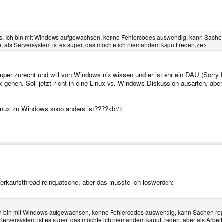
ist es. Ich bin mit Windows aufgewachsen, kenne Fehlercodes auswendig, kann Sache
lich, als Serversystem ist es super, das möchte ich niemandem kaputt reden,<e>
super zurecht und will von Windows nix wissen und er ist ehr ein DAU (Sorr
ux gehen. Soll jetzt nicht in eine Linux vs. Windows Diskussion ausarten, aber
inux zu Windows sooo anders ist????<br/>
Verkaufsthread reinquatsche, aber das musste ich loswerden:
es. Ich bin mit Windows aufgewachsen, kenne Fehlercodes auswendig, kann Sachen re
 als Serversystem ist es super, das möchte ich niemandem kaputt reden, aber als Ar