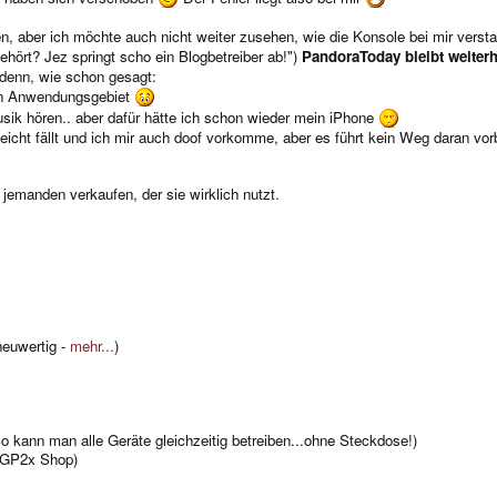
hen, aber ich möchte auch nicht weiter zusehen, wie die Konsole bei mir verstau
hört? Jez springt scho ein Blogbetreiber ab!")
PandoraToday bleibt weiter
, denn, wie schon gesagt:
mein Anwendungsgebiet
sik hören.. aber dafür hätte ich schon wieder mein iPhone
 leicht fällt und ich mir auch doof vorkomme, aber es führt kein Weg daran vor
emanden verkaufen, der sie wirklich nutzt.
neuwertig -
mehr...
)
So kann man alle Geräte gleichzeitig betreiben...ohne Steckdose!)
m GP2x Shop)