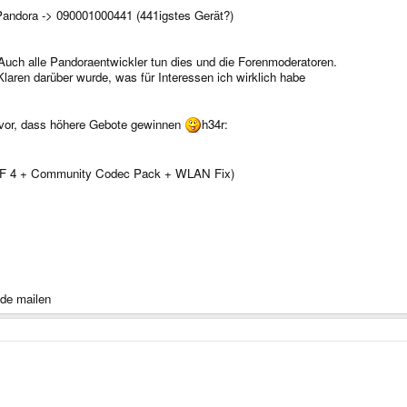
Pandora -> 090001000441 (441igstes Gerät?)
 Auch alle Pandoraentwickler tun dies und die Forenmoderatoren.
m Klaren darüber wurde, was für Interessen ich wirklich habe
r vor, dass höhere Gebote gewinnen
h34r:
 (HF 4 + Community Codec Pack + WLAN Fix)
.de mailen