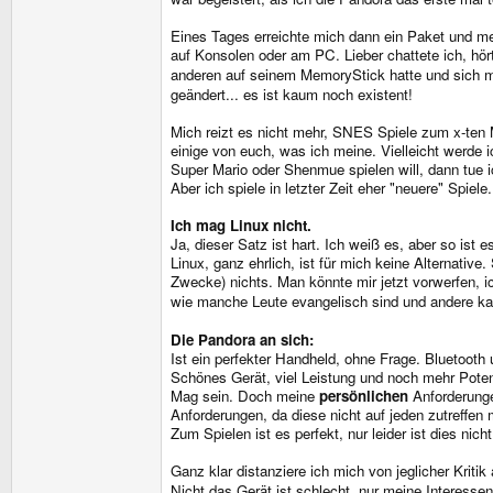
Eines Tages erreichte mich dann ein Paket und mei
auf Konsolen oder am PC. Lieber chattete ich, hö
anderen auf seinem MemoryStick hatte und sich m
geändert... es ist kaum noch existent!
Mich reizt es nicht mehr, SNES Spiele zum x-ten 
einige von euch, was ich meine. Vielleicht werde i
Super Mario oder Shenmue spielen will, dann tue ic
Aber ich spiele in letzter Zeit eher "neuere" Spiele.
Ich mag Linux nicht.
Ja, dieser Satz ist hart. Ich weiß es, aber so is
Linux, ganz ehrlich, ist für mich keine Alternativ
Zwecke) nichts. Man könnte mir jetzt vorwerfen, ic
wie manche Leute evangelisch sind und andere ka
Die Pandora an sich:
Ist ein perfekter Handheld, ohne Frage. Bluetoot
Schönes Gerät, viel Leistung und noch mehr Poten
Mag sein. Doch meine
persönlichen
Anforderunge
Anforderungen, da diese nicht auf jeden zutreffen
Zum Spielen ist es perfekt, nur leider ist dies nic
Ganz klar distanziere ich mich von jeglicher Kriti
Nicht das Gerät ist schlecht, nur meine Interess