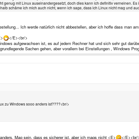
icht genug mit Linux auseinandergesetzt, doch dies kann ich definitiv verneinen. E
halb schäme ich mich auch nicht, wenn ich sage, dass ich Linux nicht mag und auc
estellung... Ich werde natürlich nicht abbestellen, aber ich hoffe dass man
E>
</E><br/>
ndows aufgewachsen ist, es auf jedem Rechner hat und sich sehr gut darüber 
ar grundlegende Sachen gehen, aber vorallem bei Einstellungen , Windows Pr
ux zu Windows sooo anders ist????<br/>
nders. Mag sein, dass es sicherer ist, aber ich mags nicht <E>
</E><br/