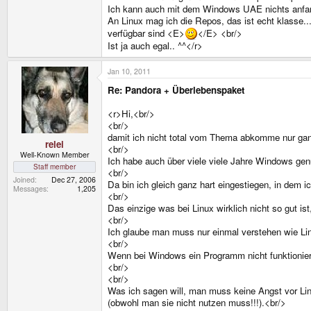
Ich kann auch mit dem Windows UAE nichts anfang
An Linux mag ich die Repos, das ist echt klasse.
verfügbar sind <E>
</E> <br/>
Ist ja auch egal.. ^^</r>
Jan 10, 2011
Re: Pandora + Überlebenspaket
<r>Hi,<br/>
<br/>
damit ich nicht total vom Thema abkomme nur gan
relei
<br/>
Well-Known Member
Ich habe auch über viele viele Jahre Windows gen
Staff member
<br/>
Joined
Dec 27, 2006
Da bin ich gleich ganz hart eingestiegen, in dem
Messages
1,205
<br/>
Das einzige was bei Linux wirklich nicht so gut ist
<br/>
Ich glaube man muss nur einmal verstehen wie Lin
<br/>
Wenn bei Windows ein Programm nicht funktionier
<br/>
<br/>
Was ich sagen will, man muss keine Angst vor Lin
(obwohl man sie nicht nutzen muss!!!).<br/>