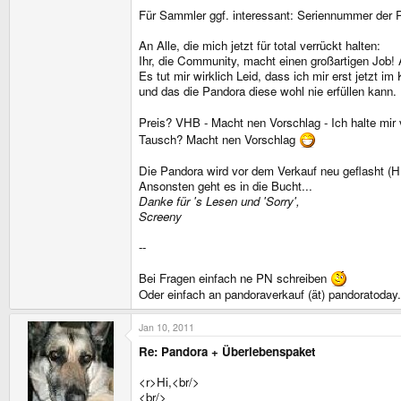
Für Sammler ggf. interessant: Seriennummer der 
An Alle, die mich jetzt für total verrückt halten:
Ihr, die Community, macht einen großartigen Job!
Es tut mir wirklich Leid, dass ich mir erst jetzt i
und das die Pandora diese wohl nie erfüllen kann.
Preis? VHB - Macht nen Vorschlag - Ich halte mi
Tausch? Macht nen Vorschlag
Die Pandora wird vor dem Verkauf neu geflasht
Ansonsten geht es in die Bucht...
Danke für 's Lesen und 'Sorry',
Screeny
--
Bei Fragen einfach ne PN schreiben
Oder einfach an pandoraverkauf (ät) pandoratoday
Jan 10, 2011
Re: Pandora + Überlebenspaket
<r>Hi,<br/>
<br/>