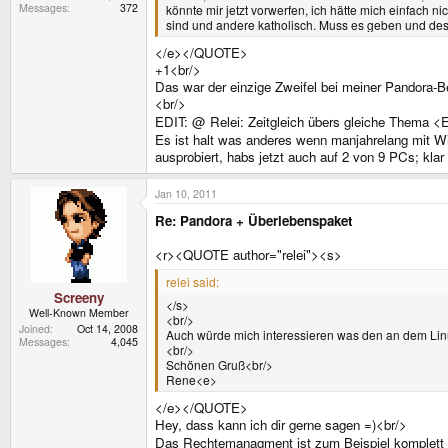
Messages
372
könnte mir jetzt vorwerfen, ich hätte mich einfach n
sind und andere katholisch. Muss es geben und des
</e></QUOTE>
+1<br/>
Das war der einzige Zweifel bei meiner Pandora-B
<br/>
EDIT: @ Relei: Zeitgleich übers gleiche Thema <
Es ist halt was anderes wenn manjahrelang mit Wi
ausprobiert, habs jetzt auch auf 2 von 9 PCs; kl
Jan 10, 2011
Re: Pandora + Überlebenspaket
<r><QUOTE author="relei"><s>
relei said:
Screeny
</s>
Well-Known Member
<br/>
Joined
Oct 14, 2008
Auch würde mich interessieren was den an dem Lin
Messages
4,045
<br/>
Schönen Gruß<br/>
Rene<e>
</e></QUOTE>
Hey, dass kann ich dir gerne sagen =)<br/>
Das Rechtemanagment ist zum Beispiel komplett a