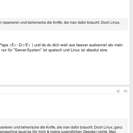
n reparieren und beherrsche die Kniffe, die man dafür braucht. Doch Linux,
y Papa <E>:-D</E> ) und da du dich weit aus besser auskennst als mein
 nur für "Server-System" ist quatsch und Linux ist abselut eine
#3
parieren und beherrsche die Kniffe, die man dafür braucht. Doch Linux, ganz
beitsmaschine taugt es (für mich & meine jugendlichen Zwecke) nichts. Man