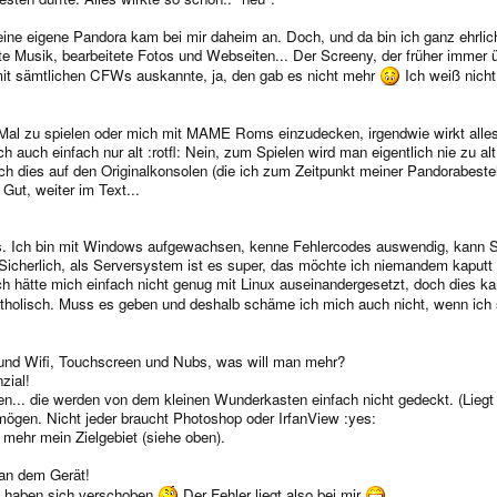
ne eigene Pandora kam bei mir daheim an. Doch, und da bin ich ganz ehrlich,
rte Musik, bearbeitete Fotos und Webseiten... Der Screeny, der früher immer
it sämtlichen CFWs auskannte, ja, den gab es nicht mehr
Ich weiß nicht
Mal zu spielen oder mich mit MAME Roms einzudecken, irgendwie wirkt alles a
ch auch einfach nur alt :rotfl: Nein, zum Spielen wird man eigentlich nie zu
h dies auf den Originalkonsolen (die ich zum Zeitpunkt meiner Pandorabestelll
 Gut, weiter im Text...
t es. Ich bin mit Windows aufgewachsen, kenne Fehlercodes auswendig, kann S
e. Sicherlich, als Serversystem ist es super, das möchte ich niemandem kaput
h hätte mich einfach nicht genug mit Linux auseinandergesetzt, doch dies kann
tholisch. Muss es geben und deshalb schäme ich mich auch nicht, wenn ich 
h und Wifi, Touchscreen und Nubs, was will man mehr?
zial!
n... die werden von dem kleinen Wunderkasten einfach nicht gedeckt. (Lieg
 mögen. Nicht jeder braucht Photoshop oder IrfanView :yes:
ht mehr mein Zielgebiet (siehe oben).
k an dem Gerät!
en haben sich verschoben
Der Fehler liegt also bei mir