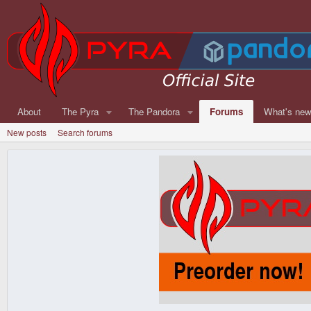
About
The Pyra
The Pandora
Forums
What's ne
New posts
Search forums