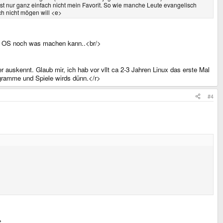
s ist nur ganz einfach nicht mein Favorit. So wie manche Leute evangelisch
h nicht mögen will <e>
 am OS noch was machen kann..<br/>
auskennt. Glaub mir, ich hab vor vllt ca 2-3 Jahren Linux das erste Mal
ogramme und Spiele wirds dünn.</r>
#4
>