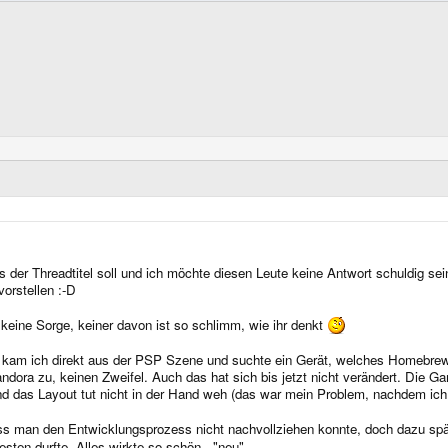
 der Threadtitel soll und ich möchte diesen Leute keine Antwort schuldig sei
orstellen :-D
eine Sorge, keiner davon ist so schlimm, wie ihr denkt
e, kam ich direkt aus der PSP Szene und suchte ein Gerät, welches Homebrew
Pandora zu, keinen Zweifel. Auch das hat sich bis jetzt nicht verändert. Die 
d das Layout tut nicht in der Hand weh (das war mein Problem, nachdem ich l
ass man den Entwicklungsprozess nicht nachvollziehen konnte, doch dazu sp
esten durfte. Alles wirkte so schön.. "neu".