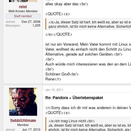
alles okay aber das:<br/>
relei
Well-Known Member
<QUOTE><s>
Staff member
Joined
Dec 27, 2006
</s>Ja, dieser Satz ist hart. Ich weiß es, aber so 
Messages
1,205
ganz ehrlich, ist für mich keine Alternative. Sicher
</e></QUOTE>
ist nur ein Vorwand. Mein Vater kommt mit Linux 
Vater, wolltest du einfach nicht den Schritt zu Lin
Alternative, gerade auf solchen Geräten.<br/>
<br/>
Auch würde mich interessieren was den an dem L
<br/>
Schönen Gruß<br/>
Rene</r>
Jan 10, 2011
Re: Pandora + Überlebenspaket
<r>Sorry dass ich dir mit was anderem in deinen 
<QUOTE><s>
SebbiUltimate
</s>Ich mag Linux nicht.<br/>
Member
Ja, dieser Satz ist hart. Ich weiß es, aber so ist 
ehrlich, ist für mich keine Alternative. Sicherlich,
Joined
Jun 17, 2010