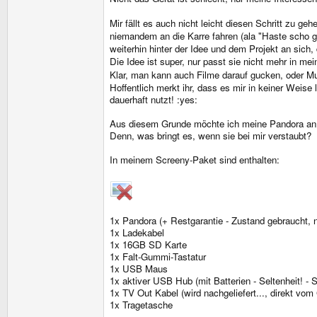
Mir fällt es auch nicht leicht diesen Schritt zu ge
niemandem an die Karre fahren (ala "Haste scho ge
weiterhin hinter der Idee und dem Projekt an sich
Die Idee ist super, nur passt sie nicht mehr in 
Klar, man kann auch Filme darauf gucken, oder Mu
Hoffentlich merkt ihr, dass es mir in keiner Weise
dauerhaft nutzt! :yes:
Aus diesem Grunde möchte ich meine Pandora an j
Denn, was bringt es, wenn sie bei mir verstaubt?
In meinem Screeny-Paket sind enthalten:
1x Pandora (+ Restgarantie - Zustand gebraucht, 
1x Ladekabel
1x 16GB SD Karte
1x Falt-Gummi-Tastatur
1x USB Maus
1x aktiver USB Hub (mit Batterien - Seltenheit! - 
1x TV Out Kabel (wird nachgeliefert..., direkt vo
1x Tragetasche