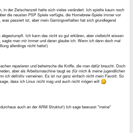
 in der Zwischenzeit hatte sich vieles verändert. Ich spielte kaum noch
 über die neusten PSP Spiele verfügte, die Homebrew-Spiele immer vor
, was passiert ist, aber mein Gamingverhalten hat sich grundlegend
bgestumpft. Ich kann das nicht so gut erklären, aber vielleicht wissen
 alt, sagte man mir immer und daran glaube ich. Wenn ich dann doch mal
ung allerdings nicht hatte!)
achen reparieren und beherrsche die Kniffe, die man dafür braucht. Doch
t reden, aber als Arbeitsmaschine taugt es (für mich & meine jugendlichen
 ich definitiv verneinen. Es ist nur ganz einfach nicht mein Favorit. So
sage, dass ich Linux nicht mag und auch nicht mögen will
t durchaus auch an der ARM Struktur!) Ich sage bewusst "meine"