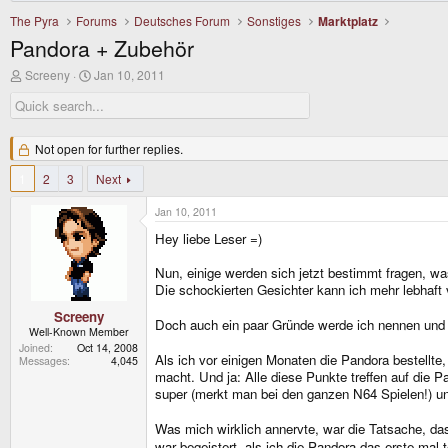
The Pyra
Forums
Deutsches Forum
Sonstiges
Marktplatz
Pandora + Zubehör
T
S
Screeny
Jan 10, 2011
h
t
r
a
e
r
a
t
d
Not open for further replies.
d
s
a
1
t
2
3
t
Next
a
e
r
Jan 10, 2011
t
Hey liebe Leser =)
e
r
Nun, einige werden sich jetzt bestimmt fragen, was
Die schockierten Gesichter kann ich mehr lebhaft v
Screeny
Doch auch ein paar Gründe werde ich nennen und k
Well-Known Member
Joined
Oct 14, 2008
Als ich vor einigen Monaten die Pandora bestellt
Messages
4,045
macht. Und ja: Alle diese Punkte treffen auf die 
super (merkt man bei den ganzen N64 Spielen!) un
Was mich wirklich annervte, war die Tatsache, d
war begeistert, als ich die Pandora das erste mal t