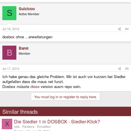
Suicicoo
S
Active Member
Jul 16, 2012
#4
dosbox ohne ...erweiterungen
Baret
B
Member
Jul 17, 2012
#5
Ich habe genau das gleiche Problem. Mir ist auch vor kurzem bei Siedler
aufgefallen dass die maus net funzt.
Dosbox müsste
diese
version ausm repo sein.
You must log in or register to reply here.
Similar threads
Die Siedler 1 in DOSBOX - Siedler-Klick?
X
xyta
Pandora - Emulation