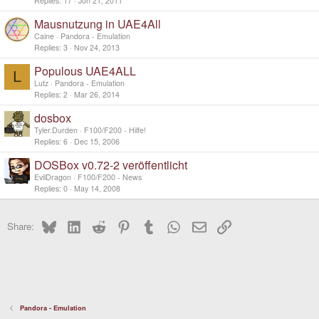
Replies
17
Jun 21, 2011
Mausnutzung in UAE4All
Caine
Pandora - Emulation
Replies
3
Nov 24, 2013
Populous UAE4ALL
L
Lutz
Pandora - Emulation
Replies
2
Mar 26, 2014
dosbox
Tyler.Durden
F100/F200 - Hilfe!
Replies
6
Dec 15, 2006
DOSBox v0.72-2 veröffentlicht
EvilDragon
F100/F200 - News
Replies
0
May 14, 2008
Bluesky
LinkedIn
Reddit
Pinterest
Tumblr
WhatsApp
Email
Link
Share:
Pandora - Emulation