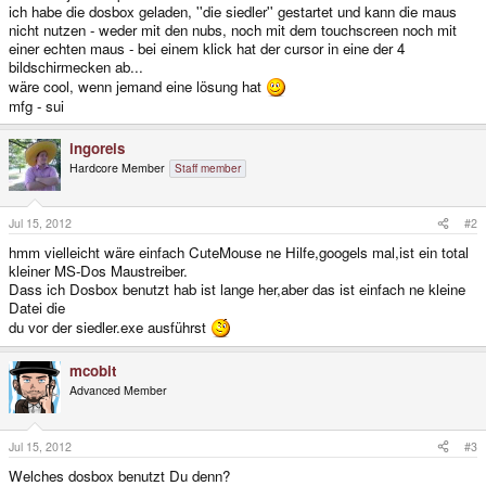
ich habe die dosbox geladen, ''die siedler'' gestartet und kann die maus
nicht nutzen - weder mit den nubs, noch mit dem touchscreen noch mit
einer echten maus - bei einem klick hat der cursor in eine der 4
bildschirmecken ab...
wäre cool, wenn jemand eine lösung hat
mfg - sui
ingoreis
Hardcore Member
Staff member
Jul 15, 2012
#2
hmm vielleicht wäre einfach CuteMouse ne Hilfe,googels mal,ist ein total
kleiner MS-Dos Maustreiber.
Dass ich Dosbox benutzt hab ist lange her,aber das ist einfach ne kleine
Datei die
du vor der siedler.exe ausführst
mcobit
Advanced Member
Jul 15, 2012
#3
Welches dosbox benutzt Du denn?