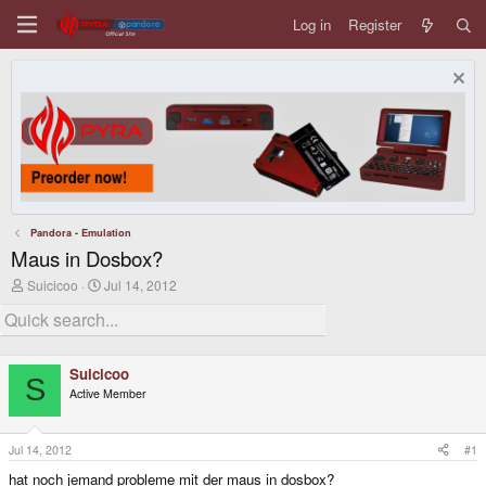
Log in
Register
Pandora - Emulation
Maus in Dosbox?
T
S
Suicicoo
Jul 14, 2012
h
t
r
a
e
r
a
t
d
d
Suicicoo
s
a
S
Active Member
t
t
a
e
r
t
Jul 14, 2012
#1
e
hat noch jemand probleme mit der maus in dosbox?
r