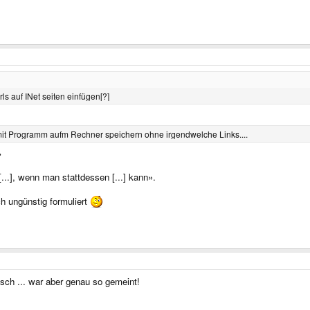
ls auf INet seiten einfügen[?]
mit Programm aufm Rechner speichern ohne irgendwelche Links....
»
...], wenn man stattdessen [...] kann».
h ungünstig formuliert
nsch ... war aber genau so gemeint!