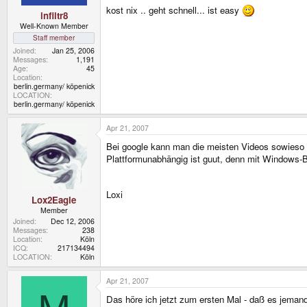
kost nix .. geht schnell... ist easy
infiltr8
Well-Known Member
Staff member
Joined
Jan 25, 2006
Messages
1,191
Age
45
Location
berlin.germany/ köpenick
LOCATION
berlin.germany/ köpenick
Apr 21, 2007
Bei google kann man die meisten Videos sowieso h
Plattformunabhängig ist guut, denn mit Windows-
Loxi
Lox2Eagle
Member
Joined
Dec 12, 2006
Messages
238
Location
Köln
ICQ
217134494
LOCATION
Köln
Apr 21, 2007
Das höre ich jetzt zum ersten Mal - daß es jemand 