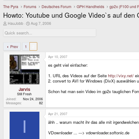
The Pyra
Forums
Deutsches Forum
GPH Handhelds
gp2x (F100 und 
Howto: Youtube und Google Video`s auf den
T
S
HauJobb
Aug 7, 2006
h
t
r
a
e
r
a
t
d
d
Prev
1
2
s
a
t
t
Apr 10, 2007
a
e
r
es geht viel einfacher:
t
e
1. URL des Videos auf der Seite
http://vixy.net/
ei
r
2. convert to AVI for Windows (DivX) auswählen un
Jarvis
Schon hat man sein Video im gp2x tauglichen For
Still Fresh
Joined
Nov 24, 2006
Messages
82
Apr 21, 2007
I
ähh .. warum macht ihr das alle mit irgendwelche
VDownloader ... ---> vdownloader.softonic.de