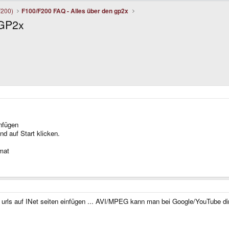
F200)
F100/F200 FAQ - Alles über den gp2x
 GP2x
nfügen
d auf Start klicken.
mat
n urls auf INet seiten einfügen ... AVI/MPEG kann man bei Google/YouTube d