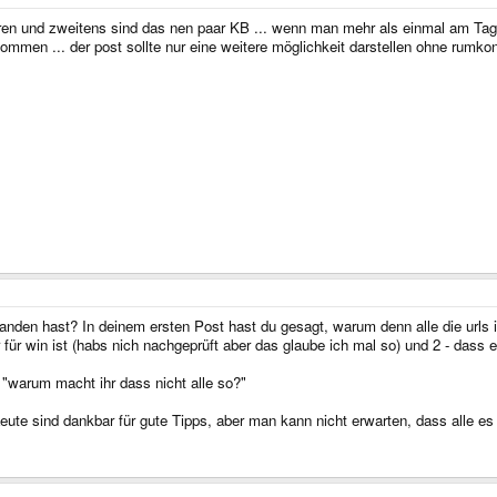
ren und zweitens sind das nen paar KB ... wenn man mehr als einmal am Tag so
men ... der post sollte nur eine weitere möglichkeit darstellen ohne rumkon
standen hast? In deinem ersten Post hast du gesagt, warum denn alle die url
r für win ist (habs nich nachgeprüft aber das glaube ich mal so) und 2 - dass 
: "warum macht ihr dass nicht alle so?"
 Leute sind dankbar für gute Tipps, aber man kann nicht erwarten, dass alle e