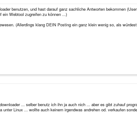
wnloader benutzen, und hast darauf ganz sachliche Antworten bekommen (User 
uf ein Webtool zugreifen zu können ...)
ewesen. (Allerdings klang DEIN Posting ein ganz klein wenig so, als würdes
ownloader ... selber benutz ich ihn ja auch nich ... aber es gibt zuhauf pro
ga unter Linux ... wollte auch keinem irgendwas andrehen od. verkaufen sond