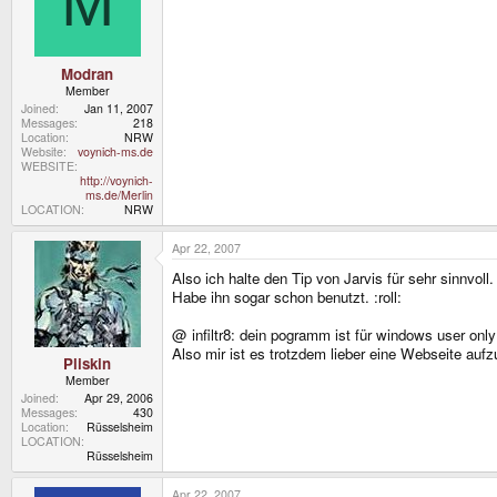
M
Modran
Member
Joined
Jan 11, 2007
Messages
218
Location
NRW
Website
voynich-ms.de
WEBSITE
http://voynich-
ms.de/Merlin
LOCATION
NRW
Apr 22, 2007
Also ich halte den Tip von Jarvis für sehr sinnvoll.
Habe ihn sogar schon benutzt. :roll:
@ infiltr8: dein pogramm ist für windows user only
Also mir ist es trotzdem lieber eine Webseite auf
Pliskin
Member
Joined
Apr 29, 2006
Messages
430
Location
Rüsselsheim
LOCATION
Rüsselsheim
Apr 22, 2007