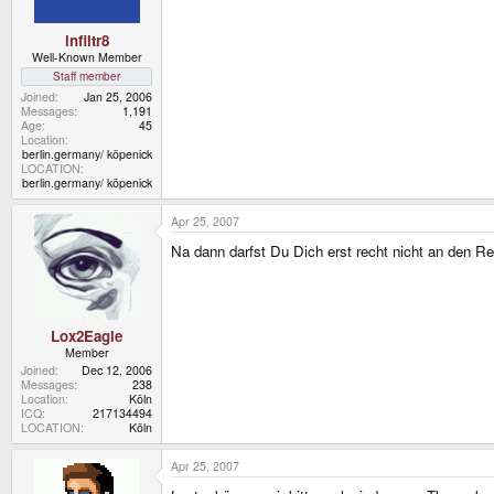
infiltr8
Well-Known Member
Staff member
Joined
Jan 25, 2006
Messages
1,191
Age
45
Location
berlin.germany/ köpenick
LOCATION
berlin.germany/ köpenick
Apr 25, 2007
Na dann darfst Du Dich erst recht nicht an den Rea
Lox2Eagle
Member
Joined
Dec 12, 2006
Messages
238
Location
Köln
ICQ
217134494
LOCATION
Köln
Apr 25, 2007