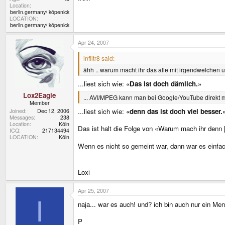
Location
berlin.germany/ köpenick
LOCATION
berlin.germany/ köpenick
Apr 24, 2007
infiltr8 said:
ähh .. warum macht ihr das alle mit irgendwelchen ur
...liest sich wie:
«Das ist doch dämlich.»
Lox2Eagle
... AVI/MPEG kann man bei Google/YouTube direkt 
Member
...liest sich wie:
«denn das ist doch viel besser.
Joined
Dec 12, 2006
Messages
238
Location
Köln
Das ist halt die Folge von «Warum mach ihr denn [
ICQ
217134494
LOCATION
Köln
Wenn es nicht so gemeint war, dann war es einfac
Loxi
Apr 25, 2007
I
naja... war es auch! und? ich bin auch nur ein Me
P