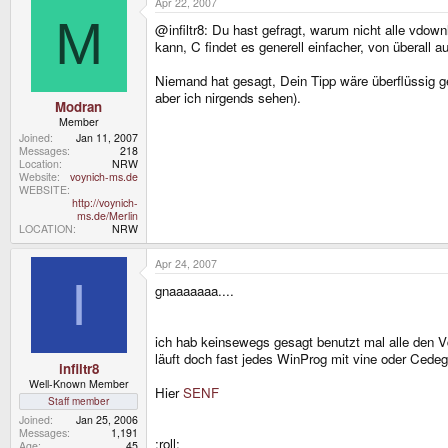
Apr 22, 2007
M
@infiltr8: Du hast gefragt, warum nicht alle vdo
kann, C findet es generell einfacher, von überall a
Niemand hat gesagt, Dein Tipp wäre überflüssig g
aber ich nirgends sehen).
Modran
Member
Joined
Jan 11, 2007
Messages
218
Location
NRW
Website
voynich-ms.de
WEBSITE
http://voynich-
ms.de/Merlin
LOCATION
NRW
Apr 24, 2007
I
gnaaaaaaa....
ich hab keinsewegs gesagt benutzt mal alle den Vd
läuft doch fast jedes WinProg mit vine oder Cede
infiltr8
Well-Known Member
Hier
SENF
Staff member
Joined
Jan 25, 2006
Messages
1,191
:roll:
Age
45