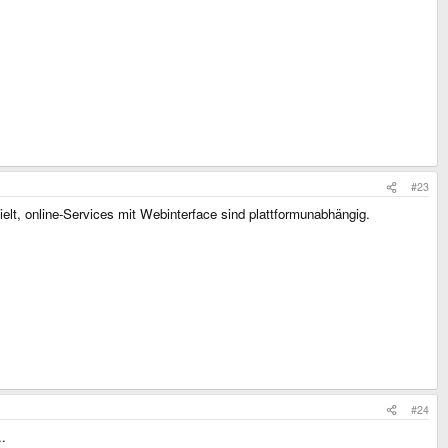
#23
lt, online-Services mit Webinterface sind plattformunabhängig.
#24
..