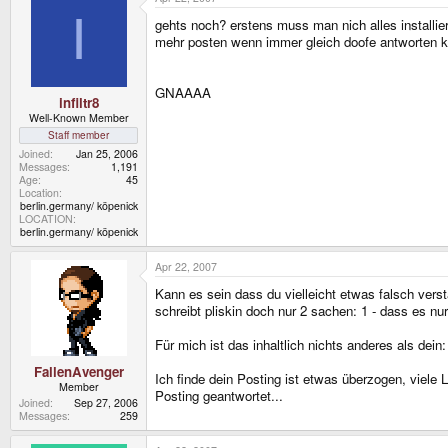
I
gehts noch? erstens muss man nich alles installie
mehr posten wenn immer gleich doofe antworten kom
GNAAAA
infiltr8
Well-Known Member
Staff member
Joined
Jan 25, 2006
Messages
1,191
Age
45
Location
berlin.germany/ köpenick
LOCATION
berlin.germany/ köpenick
Apr 22, 2007
Kann es sein dass du vielleicht etwas falsch ver
schreibt pliskin doch nur 2 sachen: 1 - dass es nu
Für mich ist das inhaltlich nichts anderes als dein
FallenAvenger
Ich finde dein Posting ist etwas überzogen, viele
Member
Posting geantwortet...
Joined
Sep 27, 2006
Messages
259