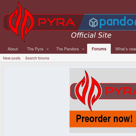
About
The Pyra
The Pandora
Forums
What's ne
New posts
Search forums