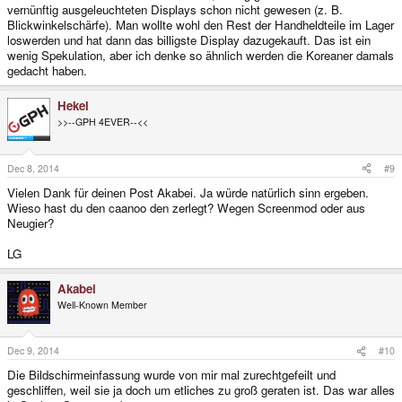
vernünftig ausgeleuchteten Displays schon nicht gewesen (z. B.
Blickwinkelschärfe). Man wollte wohl den Rest der Handheldteile im Lager
loswerden und hat dann das billigste Display dazugekauft. Das ist ein
wenig Spekulation, aber ich denke so ähnlich werden die Koreaner damals
gedacht haben.
Hekel
>>--GPH 4EVER--<<
Dec 8, 2014
#9
Vielen Dank für deinen Post Akabei. Ja würde natürlich sinn ergeben.
Wieso hast du den caanoo den zerlegt? Wegen Screenmod oder aus
Neugier?
LG
Akabei
Well-Known Member
Dec 9, 2014
#10
Die Bildschirmeinfassung wurde von mir mal zurechtgefeilt und
geschliffen, weil sie ja doch um etliches zu groß geraten ist. Das war alles