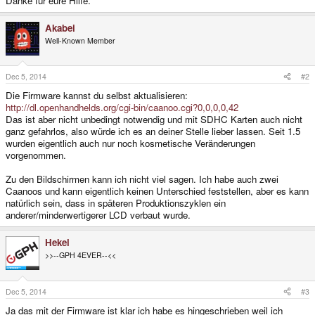
Danke für eure Hilfe.
Akabei
Well-Known Member
Dec 5, 2014
#2
Die Firmware kannst du selbst aktualisieren:
http://dl.openhandhelds.org/cgi-bin/caanoo.cgi?0,0,0,0,42
Das ist aber nicht unbedingt notwendig und mit SDHC Karten auch nicht
ganz gefahrlos, also würde ich es an deiner Stelle lieber lassen. Seit 1.5
wurden eigentlich auch nur noch kosmetische Veränderungen
vorgenommen.
Zu den Bildschirmen kann ich nicht viel sagen. Ich habe auch zwei
Caanoos und kann eigentlich keinen Unterschied feststellen, aber es kann
natürlich sein, dass in späteren Produktionszyklen ein
anderer/minderwertigerer LCD verbaut wurde.
Hekel
>>--GPH 4EVER--<<
Dec 5, 2014
#3
Ja das mit der Firmware ist klar ich habe es hingeschrieben weil ich