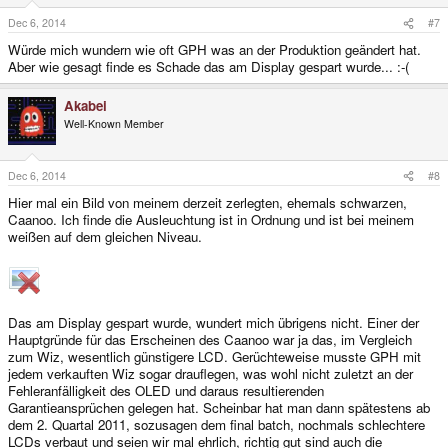
Dec 6, 2014
#7
Würde mich wundern wie oft GPH was an der Produktion geändert hat.
Aber wie gesagt finde es Schade das am Display gespart wurde... :-(
Akabei
Well-Known Member
Dec 6, 2014
#8
Hier mal ein Bild von meinem derzeit zerlegten, ehemals schwarzen,
Caanoo. Ich finde die Ausleuchtung ist in Ordnung und ist bei meinem
weißen auf dem gleichen Niveau.
Das am Display gespart wurde, wundert mich übrigens nicht. Einer der
Hauptgründe für das Erscheinen des Caanoo war ja das, im Vergleich
zum Wiz, wesentlich günstigere LCD. Gerüchteweise musste GPH mit
jedem verkauften Wiz sogar drauflegen, was wohl nicht zuletzt an der
Fehleranfälligkeit des OLED und daraus resultierenden
Garantieansprüchen gelegen hat. Scheinbar hat man dann spätestens ab
dem 2. Quartal 2011, sozusagen dem final batch, nochmals schlechtere
LCDs verbaut und seien wir mal ehrlich, richtig gut sind auch die