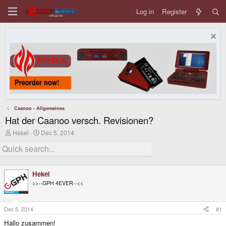
Log in
Register
Caanoo - Allgemeines
Hat der Caanoo versch. Revisionen?
T
S
Hekel
Dec 5, 2014
h
t
r
a
e
r
a
t
d
d
Hekel
s
a
>>--GPH 4EVER--<<
t
t
a
e
r
t
Dec 5, 2014
#1
e
Hallo zusammen!
r