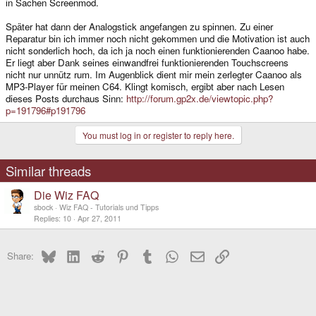
in Sachen Screenmod.
Später hat dann der Analogstick angefangen zu spinnen. Zu einer
Reparatur bin ich immer noch nicht gekommen und die Motivation ist auch
nicht sonderlich hoch, da ich ja noch einen funktionierenden Caanoo habe.
Er liegt aber Dank seines einwandfrei funktionierenden Touchscreens
nicht nur unnütz rum. Im Augenblick dient mir mein zerlegter Caanoo als
MP3-Player für meinen C64. Klingt komisch, ergibt aber nach Lesen
dieses Posts durchaus Sinn:
http://forum.gp2x.de/viewtopic.php?
p=191796#p191796
You must log in or register to reply here.
Similar threads
Die Wiz FAQ
sbock
Wiz FAQ - Tutorials und Tipps
Replies
10
Apr 27, 2011
Bluesky
LinkedIn
Reddit
Pinterest
Tumblr
WhatsApp
Email
Link
Share: