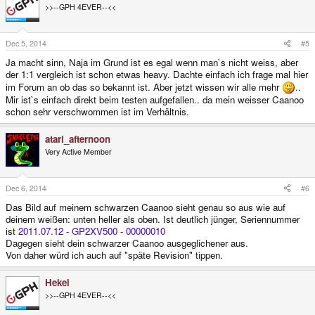
>>--GPH 4EVER--<<
Dec 5, 2014
#5
Ja macht sinn, Naja im Grund ist es egal wenn man`s nicht weiss, aber
der 1:1 vergleich ist schon etwas heavy. Dachte einfach ich frage mal hier
im Forum an ob das so bekannt ist. Aber jetzt wissen wir alle mehr
..
Mir ist`s einfach direkt beim testen aufgefallen.. da mein weisser Caanoo
schon sehr verschwommen ist im Verhältnis.
atari_afternoon
Very Active Member
Dec 6, 2014
#6
Das Bild auf meinem schwarzen Caanoo sieht genau so aus wie auf
deinem weißen: unten heller als oben. Ist deutlich jünger, Seriennummer
ist
2011.07.12 - GP2XV500 - 00000010
Dagegen sieht dein schwarzer Caanoo ausgeglichener aus.
Von daher würd ich auch auf "späte Revision" tippen.
Hekel
>>--GPH 4EVER--<<