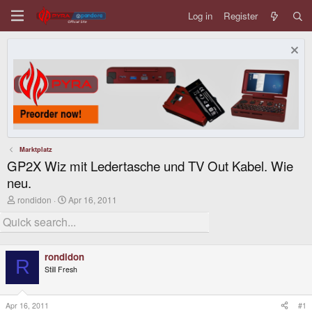
Log in
Register
Marktplatz
GP2X Wiz mit Ledertasche und TV Out Kabel. Wie
neu.
T
S
rondidon
Apr 16, 2011
h
t
r
a
e
r
a
t
d
d
rondidon
s
a
R
Still Fresh
t
t
a
e
r
t
Apr 16, 2011
#1