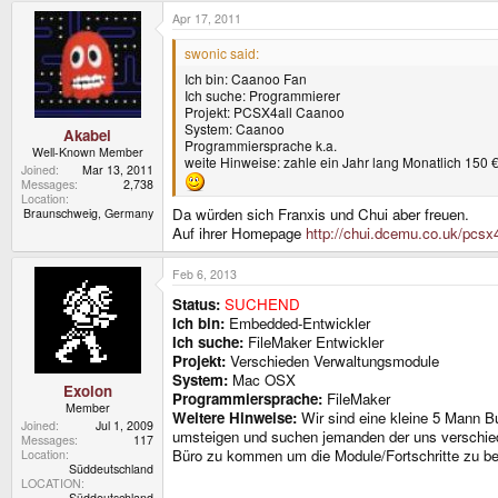
Apr 17, 2011
swonic said:
Ich bin: Caanoo Fan
Ich suche: Programmierer
Projekt: PCSX4all Caanoo
System: Caanoo
Akabei
Programmiersprache k.a.
Well-Known Member
weite Hinweise: zahle ein Jahr lang Monatlich 150 
Joined
Mar 13, 2011
Messages
2,738
Location
Da würden sich Franxis und Chui aber freuen.
Braunschweig, Germany
Auf ihrer Homepage
http://chui.dcemu.co.uk/pcsx4
Feb 6, 2013
Status:
SUCHEND
Ich bin:
Embedded-Entwickler
Ich suche:
FileMaker Entwickler
Projekt:
Verschieden Verwaltungsmodule
System:
Mac OSX
Exolon
Programmiersprache:
FileMaker
Member
Weitere Hinweise:
Wir sind eine kleine 5 Mann B
Joined
Jul 1, 2009
umsteigen und suchen jemanden der uns verschiede
Messages
117
Büro zu kommen um die Module/Fortschritte zu be
Location
Süddeutschland
LOCATION
Süddeutschland