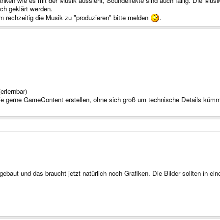
en wie es mit der Musik aussieht, Soundeffekte sind auch fällig. Die Musik 
ch geklärt werden.
 rechzeitig die Musik zu "produzieren" bitte melden
.
erlernbar)
 die gerne GameContent erstellen, ohne sich groß um technische Details küm
gebaut und das braucht jetzt natürlich noch Grafiken. Die Bilder sollten in e