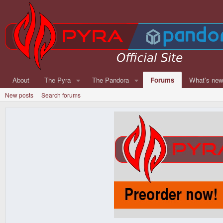
About
The Pyra
The Pandora
Forums
What's ne
New posts
Search forums