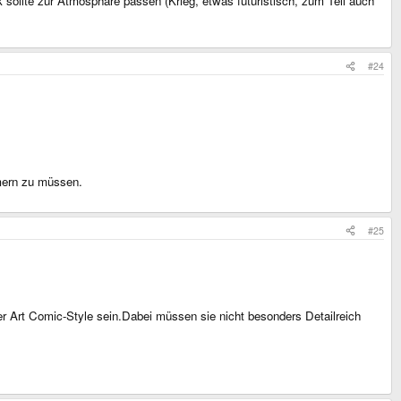
sollte zur Atmosphäre passen (Krieg, etwas futuristisch, zum Teil auch
#24
mern zu müssen.
#25
iner Art Comic-Style sein.Dabei müssen sie nicht besonders Detailreich