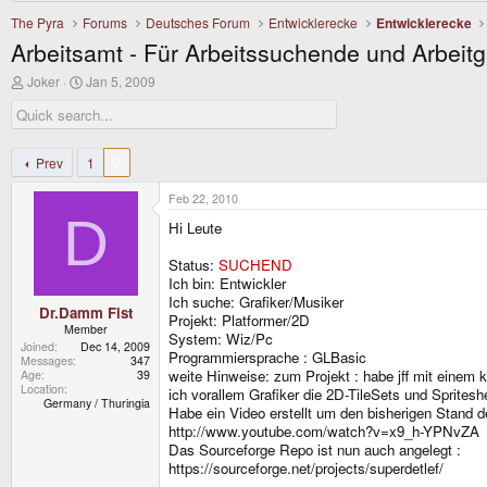
The Pyra
Forums
Deutsches Forum
Entwicklerecke
Entwicklerecke
Arbeitsamt - Für Arbeitssuchende und Arbeit
T
S
Joker
Jan 5, 2009
h
t
r
a
e
r
a
t
d
d
Prev
1
2
s
a
t
t
Feb 22, 2010
a
e
D
r
Hi Leute
t
e
Status:
SUCHEND
r
Ich bin: Entwickler
Ich suche: Grafiker/Musiker
Dr.Damm Fist
Projekt: Platformer/2D
Member
System: Wiz/Pc
Joined
Dec 14, 2009
Programmiersprache : GLBasic
Messages
347
weite Hinweise: zum Projekt : habe jff mit einem k
Age
39
Location
ich vorallem Grafiker die 2D-TileSets und Sprites
Germany / Thuringia
Habe ein Video erstellt um den bisherigen Stand d
http://www.youtube.com/watch?v=x9_h-YPNvZA
Das Sourceforge Repo ist nun auch angelegt :
https://sourceforge.net/projects/superdetlef/