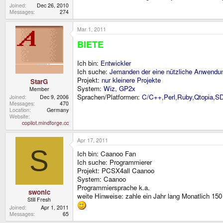
Joined
Dec 26, 2010
Messages
274
Mar 1, 2011
BIETE
Ich bin:
Entwickler
Ich suche:
Jemanden der eine nützliche Anwendung
Projekt:
nur kleinere Projekte
StarG
System:
Wiz, GP2x
Member
Sprachen/Platformen:
C/C++,Perl,Ruby,Qtopia,S
Joined
Dec 9, 2006
Messages
470
Location
Germany
Website
copilot.mindforge.cc
Apr 17, 2011
S
Ich bin: Caanoo Fan
Ich suche: Programmierer
Projekt: PCSX4all Caanoo
System: Caanoo
Programmiersprache k.a.
swonic
weite Hinweise: zahle ein Jahr lang Monatlich 15
Still Fresh
Joined
Apr 1, 2011
Messages
65