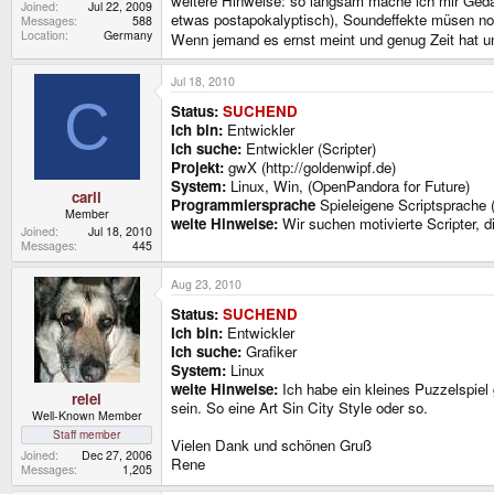
weitere Hinweise: so langsam mache ich mir Gedank
Joined
Jul 22, 2009
etwas postapokalyptisch), Soundeffekte müsen no
Messages
588
Location
Germany
Wenn jemand es ernst meint und genug Zeit hat um
Jul 18, 2010
C
Status:
SUCHEND
Ich bin:
Entwickler
Ich suche:
Entwickler (Scripter)
Projekt:
gwX (http://goldenwipf.de)
System:
Linux, Win, (OpenPandora for Future)
carli
Programmiersprache
Spieleigene Scriptsprache (
Member
weite Hinweise:
Wir suchen motivierte Scripter,
Joined
Jul 18, 2010
Messages
445
Aug 23, 2010
Status:
SUCHEND
Ich bin:
Entwickler
Ich suche:
Grafiker
System:
Linux
weite Hinweise:
Ich habe ein kleines Puzzelspiel 
relei
sein. So eine Art Sin City Style oder so.
Well-Known Member
Staff member
Vielen Dank und schönen Gruß
Joined
Dec 27, 2006
Rene
Messages
1,205