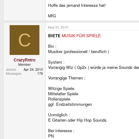
Hoffe das jemand Interesse hat!
MfG
May 31, 2010
C
BIETE
MUSIK FÜR SPIELE
Bin :
Musiker (professionell / beruflich )
CrazyRetro
System :
Member
Vorrangig Wiz ( Gp2x ) würde ja meine Sounds da
Joined
Apr 24, 2010
Messages
179
Vorrangige Themen :
Witzige Spiele.
Mittelalter Spiele
Rollenspiele
ggf. Endzeitstimmungen
Unmöglich :
E Gitarren oder Hip Hop Sounds.
Bei Interesse :
PN