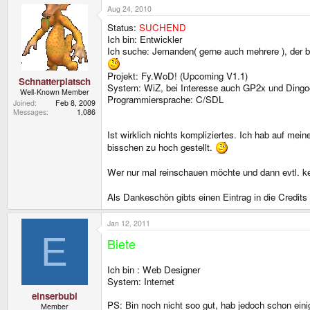
Aug 24, 2010
Status:
SUCHEND
Ich bin: Entwickler
Ich suche: Jemanden( gerne auch mehrere ), der be
Projekt: Fy.WoD! (Upcoming V1.1)
Schnatterplatsch
System: WiZ, bei Interesse auch GP2x und Dingo
Well-Known Member
Programmiersprache: C/SDL
Joined
Feb 8, 2009
Messages
1,086
Ist wirklich nichts kompliziertes. Ich hab auf me
bisschen zu hoch gestellt.
Wer nur mal reinschauen möchte und dann evtl. ke
Als Dankeschön gibts einen Eintrag in die Credit
Jan 12, 2011
E
Biete
Ich bin : Web Designer
System: Internet
einserbubi
PS: Bin noch nicht soo gut, hab jedoch schon ei
Member