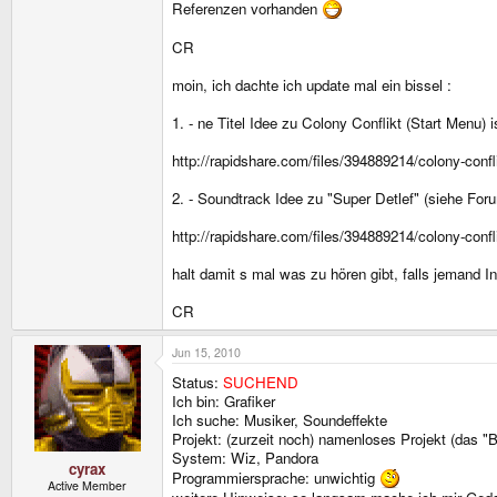
Referenzen vorhanden
CR
moin, ich dachte ich update mal ein bissel :
1. - ne Titel Idee zu Colony Conflikt (Start Menu) i
http://rapidshare.com/files/394889214/colony-confl
2. - Soundtrack Idee zu "Super Detlef" (siehe Forum
http://rapidshare.com/files/394889214/colony-confl
halt damit s mal was zu hören gibt, falls jemand I
CR
Jun 15, 2010
Status:
SUCHEND
Ich bin: Grafiker
Ich suche: Musiker, Soundeffekte
Projekt: (zurzeit noch) namenloses Projekt (das "Ble
System: Wiz, Pandora
cyrax
Programmiersprache: unwichtig
Active Member