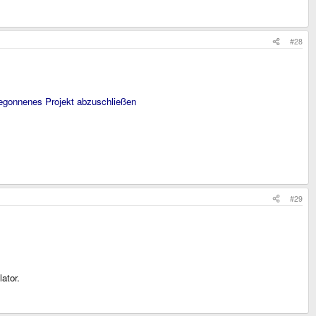
#28
begonnenes Projekt abzuschließen
#29
ator.