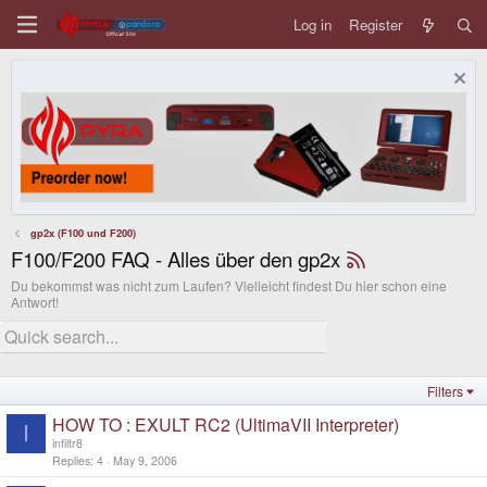
Log in
Register
gp2x (F100 und F200)
F100/F200 FAQ - Alles über den gp2x
Du bekommst was nicht zum Laufen? Vielleicht findest Du hier schon eine
Antwort!
Filters
HOW TO : EXULT RC2 (UltimaVII Interpreter)
I
infiltr8
Replies
4
May 9, 2006