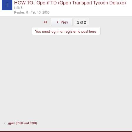
HOW TO : OpenTTD (Open Transport Tycoon Deluxe)
I
infiltr8
Replies
0
Feb 13, 2006
First
Prev
2 of 2
You must log in or register to post here.
gp2x (F100 und F200)