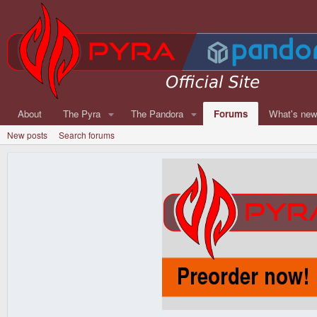
About
The Pyra
The Pandora
Forums
What's ne
New posts
Search forums