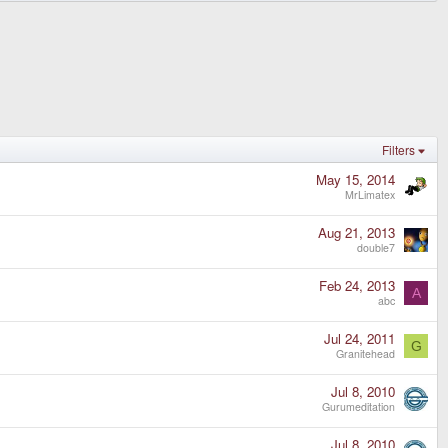
Filters
May 15, 2014
MrLimatex
Aug 21, 2013
double7
Feb 24, 2013
A
abc
Jul 24, 2011
G
Granitehead
Jul 8, 2010
Gurumeditation
Jul 8, 2010