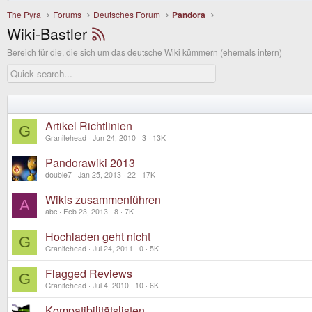
The Pyra
Forums
Deutsches Forum
Pandora
Wiki-Bastler
Bereich für die, die sich um das deutsche Wiki kümmern (ehemals intern)
Artikel Richtlinien
G
Granitehead
Jun 24, 2010
3
13K
Pandorawiki 2013
double7
Jan 25, 2013
22
17K
Wikis zusammenführen
A
abc
Feb 23, 2013
8
7K
Hochladen geht nicht
G
Granitehead
Jul 24, 2011
0
5K
Flagged Reviews
G
Granitehead
Jul 4, 2010
10
6K
Kompatibilitätslisten