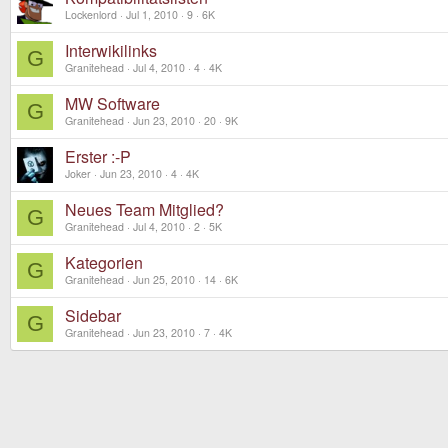
Lockenlord
Jul 1, 2010
9
6K
Interwikilinks
G
Granitehead
Jul 4, 2010
4
4K
MW Software
G
Granitehead
Jun 23, 2010
20
9K
Erster :-P
Joker
Jun 23, 2010
4
4K
Neues Team Mitglied?
G
Granitehead
Jul 4, 2010
2
5K
Kategorien
G
Granitehead
Jun 25, 2010
14
6K
Sidebar
G
Granitehead
Jun 23, 2010
7
4K