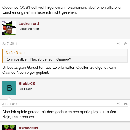
Ocosmos OCS1 soll wohl irgendwann erscheinen, aber einen offiziellen
Erscheinungstermin habe ich nicht gesehen.
Lockenlord
Active Member
Jul 7, 2011
#4
StefanB said:
Kommt evtl. ein Nachfolger zum Caanoo?
Unbestätigten Gerüchten aus zweifelhaften Quellen zufolge ist kein
Caanoo-Nachfolger geplant.
BlubbKS
B
Still Fresh
Jul 7, 2011
#5
Also ich spiele gerade mit dem gedanken nen xperia play zu kaufen...
Naja, mal schauen
Asmodeus