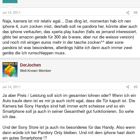
Jul 14, 2011
#8
Naja, kamera ist mir relativ egal... Das ding ist, momentan hab ich nen
iphone 4, zum zocken mist, deshalb soll ne pandora her, könnte aber auch
das iphone verkaufen, das xperia play kaufen (falls es jemand interessiert,
gibts bei amazon gerade für 300 als b-ware, aber nur die weisse version)
und noch mit einigen euros mehr in der tasche zocken^^ aber sone
pandora ist was besonderes, allerdings hätte ich dann auch immer zwei
geräte die ich rumschleppen muss.
DerJochen
Well-Known Member
Jul 14, 2011
#9
Ja aber Preis / Leistung soll sich im gesamten lohnen oder? Wenn ich ein
Auto kaufe dann ist es mir ja auch nicht egal, dass die Tür kaputt ist. Die
Kamera bei Sony Handys sind halt immer echt scheisse und so ein
Smartphone soll ja auch in seiner Gesamtheit gut funktionieren. So sehe
ich das.
Und der Sony Store ist ja auch nix besonderes für das Handy. Also wenn
dann würde ich bei Pandory Only bleiben. Und mit dem iphone hast doch
ein gutes Smartphone !?