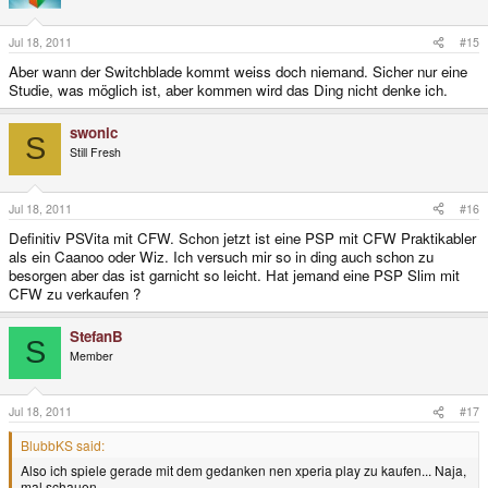
Jul 18, 2011
#15
Aber wann der Switchblade kommt weiss doch niemand. Sicher nur eine
Studie, was möglich ist, aber kommen wird das Ding nicht denke ich.
swonic
S
Still Fresh
Jul 18, 2011
#16
Definitiv PSVita mit CFW. Schon jetzt ist eine PSP mit CFW Praktikabler
als ein Caanoo oder Wiz. Ich versuch mir so in ding auch schon zu
besorgen aber das ist garnicht so leicht. Hat jemand eine PSP Slim mit
CFW zu verkaufen ?
StefanB
S
Member
Jul 18, 2011
#17
BlubbKS said:
Also ich spiele gerade mit dem gedanken nen xperia play zu kaufen... Naja,
mal schauen