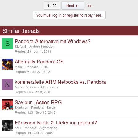
Last
1 of 2
Next
You must log in or register to reply here.
Similar threads
Pandora-Alternative mit Windows?
S
StefanB
Andere Konsolen
Replies
29
Jun 1, 2011
Alternativ Pandora OS
taake
Pandora - Hilfe!
Replies
6
Jul 27, 2012
kommerzielle ARM Netbooks vs. Pandora
N
Nilas
Pandora - Allgemeines
Replies
66
Jan 8, 2010
Saviour - Action RPG
Sylphiren
Pandora - Spiele
Replies
123
Sep 15, 2018
Für wann ist die 2. Lieferung geplant?
paul
Pandora - Allgemeines
Replies
19
Oct 29, 2008