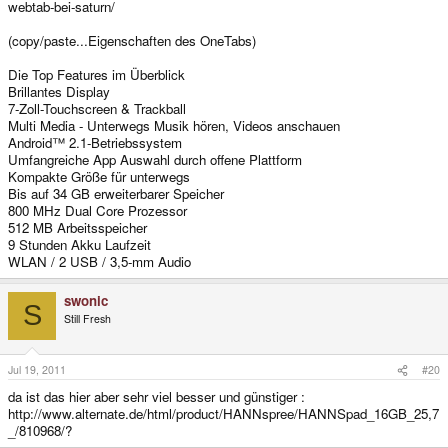
webtab-bei-saturn/
(copy/paste...Eigenschaften des OneTabs)
Die Top Features im Überblick
Brillantes Display
7-Zoll-Touchscreen & Trackball
Multi Media - Unterwegs Musik hören, Videos anschauen
Android™ 2.1-Betriebssystem
Umfangreiche App Auswahl durch offene Plattform
Kompakte Größe für unterwegs
Bis auf 34 GB erweiterbarer Speicher
800 MHz Dual Core Prozessor
512 MB Arbeitsspeicher
9 Stunden Akku Laufzeit
WLAN / 2 USB / 3,5-mm Audio
swonic
S
Still Fresh
Jul 19, 2011
#20
da ist das hier aber sehr viel besser und günstiger :
http://www.alternate.de/html/product/HANNspree/HANNSpad_16GB_25,7
_/810968/?