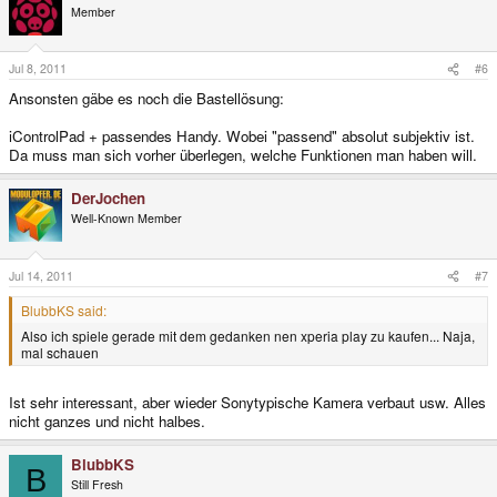
Member
Jul 8, 2011
#6
Ansonsten gäbe es noch die Bastellösung:
iControlPad + passendes Handy. Wobei "passend" absolut subjektiv ist.
Da muss man sich vorher überlegen, welche Funktionen man haben will.
DerJochen
Well-Known Member
Jul 14, 2011
#7
BlubbKS said:
Also ich spiele gerade mit dem gedanken nen xperia play zu kaufen... Naja,
mal schauen
Ist sehr interessant, aber wieder Sonytypische Kamera verbaut usw. Alles
nicht ganzes und nicht halbes.
BlubbKS
B
Still Fresh