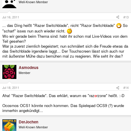
Well-Known Member
Jul 16, 2011
#13
... das Ding heißt "Razer Switchblade", nicht "Razor Switchblade"
So
"scharf" isses nun auch wieder nicht.
Wo wir gerade beim Thema sind: habt ihr schon mal Live-Videos von dem
Teil gesehen?
War ja zuerst ziemlich begeistert; nun schmälert sich die Freude etwas da
das Switchblade irgendwie laggt... Der Touchscreen lässt sich auch nur
mit äußerster Mühe dazu bemühen mal zu reagieren. Wie seht ihr das?
Asmodeus
Member
Jul 18, 2011
#14
Aha! "Razer Switchblade". Das erklärt, warum es "raz
e
rzone" heißt. :-D
Ocosmos OCS1 könnte noch kommen. Das Spielepad OCS9 (?) wurde
immerhin angekündigt...
DerJochen
Well-Known Member