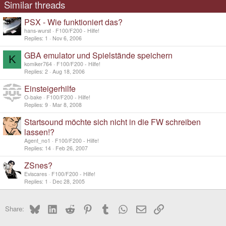
Similar threads
PSX - Wie funktioniert das?
hans-wurst
F100/F200 - Hilfe!
Replies
1
Nov 6, 2006
GBA emulator und Spielstände speichern
K
komiker764
F100/F200 - Hilfe!
Replies
2
Aug 18, 2006
Einsteigerhilfe
O-bake
F100/F200 - Hilfe!
Replies
9
Mar 8, 2008
Startsound möchte sich nicht in die FW schreiben
lassen!?
Agent_no1
F100/F200 - Hilfe!
Replies
14
Feb 26, 2007
ZSnes?
Eviscares
F100/F200 - Hilfe!
Replies
1
Dec 28, 2005
Bluesky
LinkedIn
Reddit
Pinterest
Tumblr
WhatsApp
Email
Link
Share: