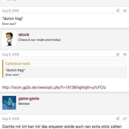
Aug 9, 2006
#5
*dumm frag*
Einen was?
sbock
Chaos is our mode and modus
Aug 9, 2006
#6
Cyberpuer said:
*dumm frag*
Einen was?
http://forum.gp2x.de/viewtopic.php?t=1613&highlight=p%FCtz
game-genie
Member
Aug 9, 2006
#7
Dachte mir ich kan mir das ersparen würde auch nen extra stick zahlen