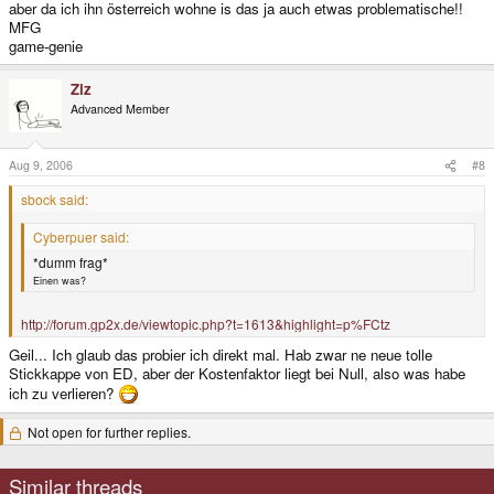
aber da ich ihn österreich wohne is das ja auch etwas problematische!!
MFG
game-genie
Ziz
Advanced Member
Aug 9, 2006
#8
sbock said:
Cyberpuer said:
*dumm frag*
Einen was?
http://forum.gp2x.de/viewtopic.php?t=1613&highlight=p%FCtz
Geil... Ich glaub das probier ich direkt mal. Hab zwar ne neue tolle
Stickkappe von ED, aber der Kostenfaktor liegt bei Null, also was habe
ich zu verlieren?
Not open for further replies.
Similar threads