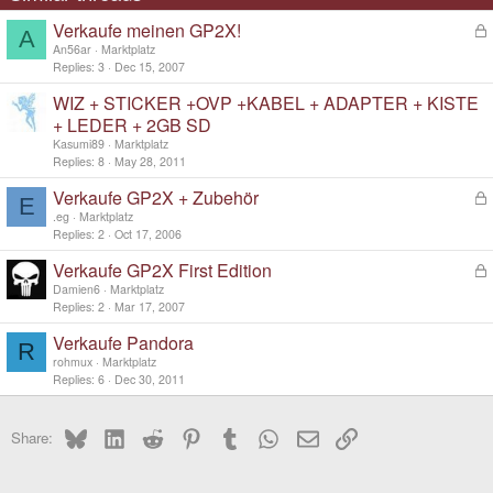
Verkaufe meinen GP2X!
L
A
o
An56ar
Marktplatz
c
Replies
3
Dec 15, 2007
k
WIZ + STICKER +OVP +KABEL + ADAPTER + KISTE
e
d
+ LEDER + 2GB SD
Kasumi89
Marktplatz
Replies
8
May 28, 2011
Verkaufe GP2X + Zubehör
L
E
o
.eg
Marktplatz
c
Replies
2
Oct 17, 2006
k
Verkaufe GP2X First Edition
L
e
o
d
Damien6
Marktplatz
c
Replies
2
Mar 17, 2007
k
Verkaufe Pandora
e
R
d
rohmux
Marktplatz
Replies
6
Dec 30, 2011
Bluesky
LinkedIn
Reddit
Pinterest
Tumblr
WhatsApp
Email
Link
Share: