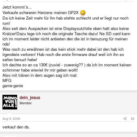
Jetzt kommt´s...
Verkaufe schweren Herzens meinen GP2X
Da ich keine Zeit mehr für ihn hab stehts schlecht und er liegt nur noch
rum!
Also seit dem Auspacken ist eine Displaysutzfolie oben hatt also keine
Kratzer!Dazu lege ich noch die originale Tasche dazu! Ne SD card kann
ich im moment leider nicht anbieten den die ist in benuzung für meinen
nds!
Was noch zu erwähnen ist das kein stick mehr dabei ist den hab ich
irgendwie verloren! Hab noch die erste firmware drauf weil ich ihn so
selten benuzt habe!
Ich dachte so an ca 130€ (zuviel - zuwenig?? ) da ich im moment keinen
schimmer habe wieviel ihr mir geben wollt!
Also mit tränen in dem augen sag ich mal:
MFG
game-genie
dein_jesus
Member
Aug 9, 2006
#2
verkauf den ds.