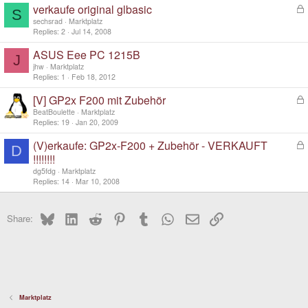
verkaufe original glbasic
L
e
S
o
d
sechsrad
Marktplatz
c
Replies
2
Jul 14, 2008
k
ASUS Eee PC 1215B
e
J
d
jhw
Marktplatz
Replies
1
Feb 18, 2012
[V] GP2x F200 mit Zubehör
L
o
BeatBoulette
Marktplatz
c
Replies
19
Jan 20, 2009
k
(V)erkaufe: GP2x-F200 + Zubehör - VERKAUFT
L
e
D
o
d
!!!!!!!!
c
dg5fdg
Marktplatz
k
Replies
14
Mar 10, 2008
e
d
Bluesky
LinkedIn
Reddit
Pinterest
Tumblr
WhatsApp
Email
Link
Share:
Marktplatz