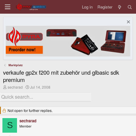
Log in
Register
Marktplatz
verkaufe gp2x f200 mit zubehör und glbasic sdk
premium
T
S
sechsrad
Jul 14, 2008
h
t
r
a
e
r
a
t
d
d
Not open for further replies.
s
a
t
t
sechsrad
S
a
e
Member
r
t