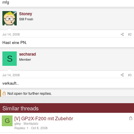
mfg
Stoney
Still Fresh
Jul 14, 2008
#2
Hast eine PN.
sechsrad
S
Member
Jul 14, 2008
#3
verkauft..
Not open for further replies.
Similar threads
[V] GP2X-F200 mit Zubehör
L
G
o
gliep
Marktplatz
c
Replies
1
Oct 8, 2008
k