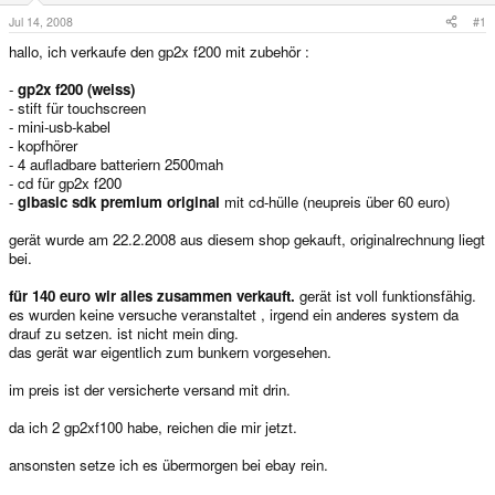
e
r
Jul 14, 2008
#1
hallo, ich verkaufe den gp2x f200 mit zubehör :
-
gp2x f200 (weiss)
- stift für touchscreen
- mini-usb-kabel
- kopfhörer
- 4 aufladbare batteriern 2500mah
- cd für gp2x f200
-
glbasic sdk premium original
mit cd-hülle (neupreis über 60 euro)
gerät wurde am 22.2.2008 aus diesem shop gekauft, originalrechnung liegt
bei.
für 140 euro wir alles zusammen verkauft.
gerät ist voll funktionsfähig.
es wurden keine versuche veranstaltet , irgend ein anderes system da
drauf zu setzen. ist nicht mein ding.
das gerät war eigentlich zum bunkern vorgesehen.
im preis ist der versicherte versand mit drin.
da ich 2 gp2xf100 habe, reichen die mir jetzt.
ansonsten setze ich es übermorgen bei ebay rein.