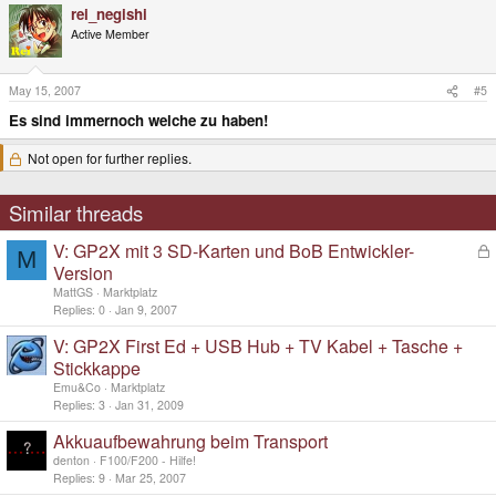
rei_negishi
Active Member
May 15, 2007
#5
Es sind immernoch welche zu haben!
Not open for further replies.
Similar threads
V: GP2X mit 3 SD-Karten und BoB Entwickler-
L
M
o
Version
c
MattGS
Marktplatz
k
Replies
0
Jan 9, 2007
e
d
V: GP2X First Ed + USB Hub + TV Kabel + Tasche +
Stickkappe
Emu&Co
Marktplatz
Replies
3
Jan 31, 2009
Akkuaufbewahrung beim Transport
denton
F100/F200 - Hilfe!
Replies
9
Mar 25, 2007