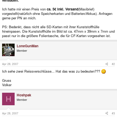
verstauen.
Ich hatte mir einen Preis von
ca. 5€ inkl. Versand
(Maxibrief)
vorgestellt(natürlich ohne Speicherkarten und Batterien/Akkus). Anfragen
gerne per PN an mich.
PS: Bedenkt, dass nicht alle SD-Karten mit ihrer Kunststoffhülle
hineinpasen. Die Kunststoffhülle im Bild ist ca. 47mm x 39mm x 7mm und
passt nur in die größere Folientasche, die für CF-Karten vorgesehen ist.
LoneGunMan
Member
Apr 28, 2007
#2
Ich sehe zwei Reissverschlüsse... Hat das was zu bedeuten???
Gruss
Volker
Hoshpak
H
Member
Apr 28, 2007
#3