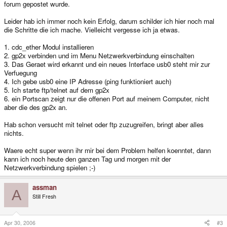
forum gepostet wurde.
Leider hab ich immer noch kein Erfolg, darum schilder ich hier noch mal
die Schritte die ich mache. Vielleicht vergesse ich ja etwas.
1. cdc_ether Modul installieren
2. gp2x verbinden und im Menu Netzwerkverbindung einschalten
3. Das Geraet wird erkannt und ein neues Interface usb0 steht mir zur
Verfuegung
4. Ich gebe usb0 eine IP Adresse (ping funktioniert auch)
5. Ich starte ftp/telnet auf dem gp2x
6. ein Portscan zeigt nur die offenen Port auf meinem Computer, nicht
aber die des gp2x an.
Hab schon versucht mit telnet oder ftp zuzugreifen, bringt aber alles
nichts.
Waere echt super wenn ihr mir bei dem Problem helfen koenntet, dann
kann ich noch heute den ganzen Tag und morgen mit der
Netzwerkverbindung spielen ;-)
assman
A
Still Fresh
Apr 30, 2006
#3