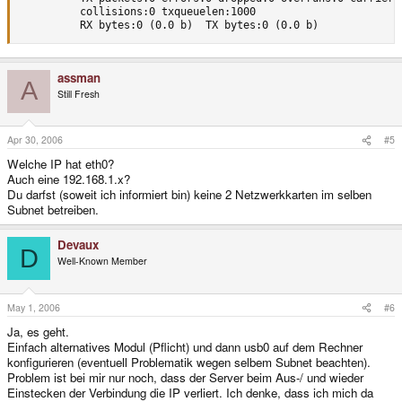
          collisions:0 txqueuelen:1000 

          RX bytes:0 (0.0 b)  TX bytes:0 (0.0 b)
assman
A
Still Fresh
Apr 30, 2006
#5
Welche IP hat eth0?
Auch eine 192.168.1.x?
Du darfst (soweit ich informiert bin) keine 2 Netzwerkkarten im selben
Subnet betreiben.
Devaux
D
Well-Known Member
May 1, 2006
#6
Ja, es geht.
Einfach alternatives Modul (Pflicht) und dann usb0 auf dem Rechner
konfigurieren (eventuell Problematik wegen selbem Subnet beachten).
Problem ist bei mir nur noch, dass der Server beim Aus-/ und wieder
Einstecken der Verbindung die IP verliert. Ich denke, dass ich mich da