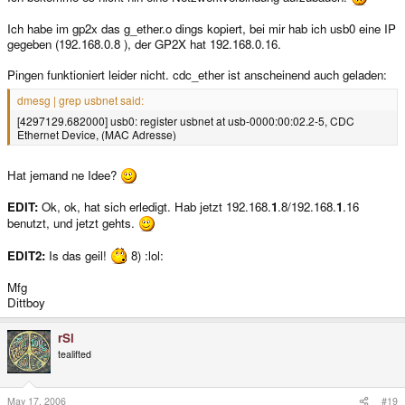
Ich habe im gp2x das g_ether.o dings kopiert, bei mir hab ich usb0 eine IP
gegeben (192.168.0.8 ), der GP2X hat 192.168.0.16.
Pingen funktioniert leider nicht. cdc_ether ist anscheinend auch geladen:
dmesg | grep usbnet said:
[4297129.682000] usb0: register usbnet at usb-0000:00:02.2-5, CDC
Ethernet Device, (MAC Adresse)
Hat jemand ne Idee?
EDIT:
Ok, ok, hat sich erledigt. Hab jetzt 192.168.
1
.8/192.168.
1
.16
benutzt, und jetzt gehts.
EDIT2:
Is das geil!
8) :lol:
Mfg
Dittboy
rSl
tealifted
May 17, 2006
#19