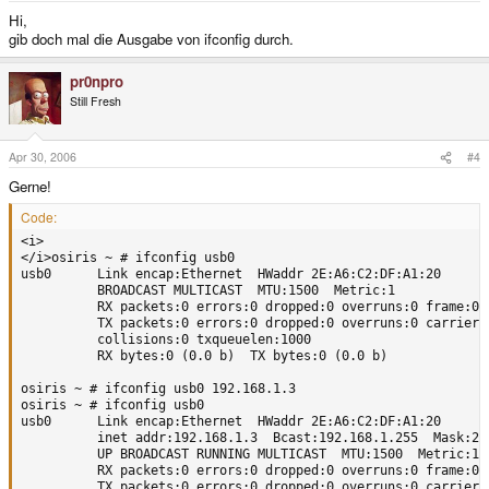
Hi,
gib doch mal die Ausgabe von ifconfig durch.
pr0npro
Still Fresh
Apr 30, 2006
#4
Gerne!
Code:
<i>

</i>osiris ~ # ifconfig usb0

usb0      Link encap:Ethernet  HWaddr 2E:A6:C2:DF:A1:20  

          BROADCAST MULTICAST  MTU:1500  Metric:1

          RX packets:0 errors:0 dropped:0 overruns:0 frame:0

          TX packets:0 errors:0 dropped:0 overruns:0 carrier:0
          collisions:0 txqueuelen:1000 

          RX bytes:0 (0.0 b)  TX bytes:0 (0.0 b)

osiris ~ # ifconfig usb0 192.168.1.3   

osiris ~ # ifconfig usb0

usb0      Link encap:Ethernet  HWaddr 2E:A6:C2:DF:A1:20  

          inet addr:192.168.1.3  Bcast:192.168.1.255  Mask:255
          UP BROADCAST RUNNING MULTICAST  MTU:1500  Metric:1

          RX packets:0 errors:0 dropped:0 overruns:0 frame:0

          TX packets:0 errors:0 dropped:0 overruns:0 carrier:0