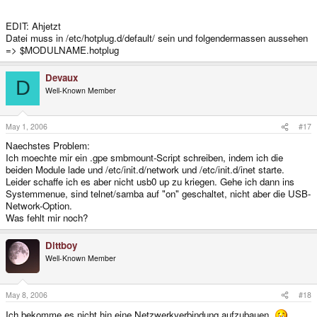
EDIT: Ahjetzt
Datei muss in /etc/hotplug.d/default/ sein und folgendermassen aussehen
=> $MODULNAME.hotplug
Devaux
D
Well-Known Member
May 1, 2006
#17
Naechstes Problem:
Ich moechte mir ein .gpe smbmount-Script schreiben, indem ich die
beiden Module lade und /etc/init.d/network und /etc/init.d/inet starte.
Leider schaffe ich es aber nicht usb0 up zu kriegen. Gehe ich dann ins
Systemmenue, sind telnet/samba auf "on" geschaltet, nicht aber die USB-
Network-Option.
Was fehlt mir noch?
Dittboy
Well-Known Member
May 8, 2006
#18
Ich bekomme es nicht hin eine Netzwerkverbindung aufzubauen.