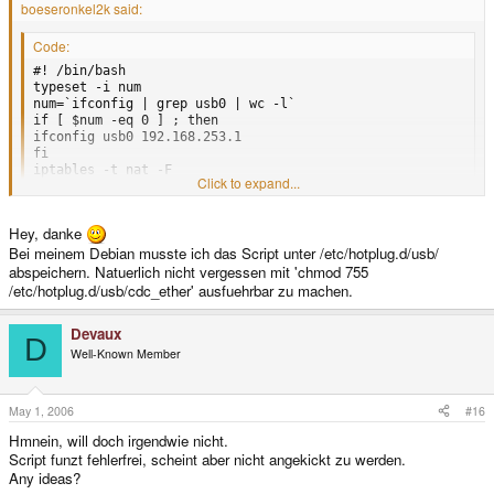
boeseronkel2k said:
Code:
#! /bin/bash

typeset -i num

num=`ifconfig | grep usb0 | wc -l`

if [ $num -eq 0 ] ; then

ifconfig usb0 192.168.253.1

fi

iptables -t nat -F

Click to expand...
iptables -t nat -A POSTROUTING -j SNAT -o ath0 --to MY_IP

echo 1 > /proc/sys/net/ipv4/ip_forward
Hey, danke
Bei meinem Debian musste ich das Script unter /etc/hotplug.d/usb/
abspeichern. Natuerlich nicht vergessen mit 'chmod 755
so klappt es bei mir, abgespeichert unter /etc/hotplug/usb/cdc_ether
/etc/hotplug.d/usb/cdc_ether' ausfuehrbar zu machen.
Devaux
D
Well-Known Member
May 1, 2006
#16
Hmnein, will doch irgendwie nicht.
Script funzt fehlerfrei, scheint aber nicht angekickt zu werden.
Any ideas?