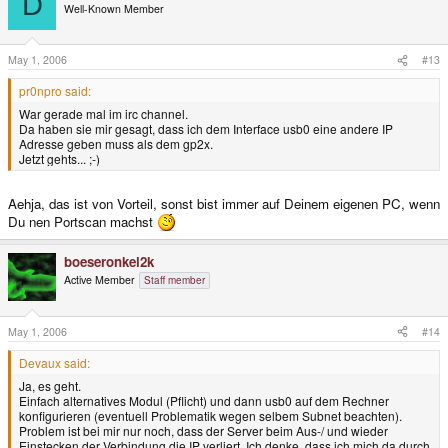
D
Well-Known Member
May 1, 2006
#13
pr0npro said:
War gerade mal im irc channel.
Da haben sie mir gesagt, dass ich dem Interface usb0 eine andere IP
Adresse geben muss als dem gp2x.
Jetzt gehts... ;-)
Aehja, das ist von Vorteil, sonst bist immer auf Deinem eigenen PC, wenn
Du nen Portscan machst
boeseronkel2k
Active Member
Staff member
May 1, 2006
#14
Devaux said:
Ja, es geht.
Einfach alternatives Modul (Pflicht) und dann usb0 auf dem Rechner
konfigurieren (eventuell Problematik wegen selbem Subnet beachten).
Problem ist bei mir nur noch, dass der Server beim Aus-/ und wieder
Einstecken der Verbindung die IP verliert. Ich denke, dass ich mich da durch