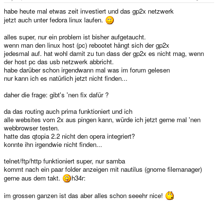
habe heute mal etwas zeit investiert und das gp2x netzwerk
jetzt auch unter fedora linux laufen.
alles super, nur ein problem ist bisher aufgetaucht.
wenn man den linux host (pc) rebootet hängt sich der gp2x
jedesmal auf. hat wohl damit zu tun dass der gp2x es nicht mag, wenn
der host pc das usb netzwerk abbricht.
habe darüber schon irgendwann mal was im forum gelesen
nur kann ich es natürlich jetzt nicht finden...
daher die frage: gibt's 'nen fix dafür ?
da das routing auch prima funktioniert und ich
alle websites vom 2x aus pingen kann, würde ich jetzt gerne mal 'nen
webbrowser testen.
hatte das qtopia 2.2 nicht den opera integriert?
konnte ihn irgendwie nicht finden...
telnet/ftp/http funktioniert super, nur samba
kommt nach ein paar folder anzeigen mit nautilus (gnome filemanager)
gerne aus dem takt.
h34r:
im grossen ganzen ist das aber alles schon seeehr nice!