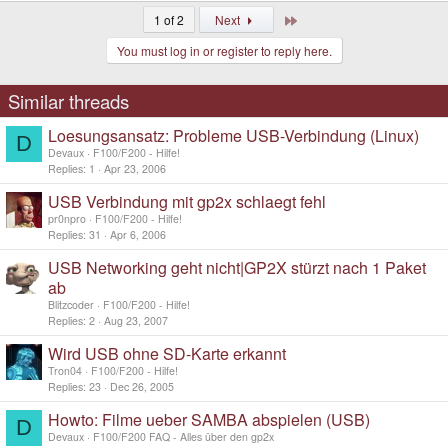
Last
1 of 2
Next
You must log in or register to reply here.
Similar threads
Loesungsansatz: Probleme USB-Verbindung (Linux)
D
Devaux
F100/F200 - Hilfe!
Replies
1
Apr 23, 2006
USB Verbindung mit gp2x schlaegt fehl
pr0npro
F100/F200 - Hilfe!
Replies
31
Apr 6, 2006
USB Networking geht nicht|GP2X stürzt nach 1 Paket
ab
Blitzcoder
F100/F200 - Hilfe!
Replies
2
Aug 23, 2007
Wird USB ohne SD-Karte erkannt
Tron04
F100/F200 - Hilfe!
Replies
23
Dec 26, 2005
Howto: Filme ueber SAMBA abspielen (USB)
D
Devaux
F100/F200 FAQ - Alles über den gp2x