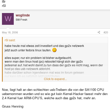
l8r
rSl
woglinde
W
Still Fresh
May 18, 2006
#20
rSl said:
habe heute mal etwas zeit investiert und das gp2x netzwerk
jetzt auch unter fedora linux laufen.
alles super, nur ein problem ist bisher aufgetaucht.
wenn man den linux host (pc) rebootet hängt sich der gp2x
jedesmal auf. hat wohl damit zu tun dass der gp2x es nicht mag, wenn der
host pc das usb netzwerk abbricht.
habe darüber schon irgendwann mal was im forum gelesen
nur kann ich es natürlich jetzt nicht finden...
Click to expand...
daher die frage: gibt's 'nen fix dafür ?
Noe, liegt halt an den schlechten usb-Treibern die von der SA1100 CPU
l8r
uebernommen wurden und so wie gut kein Kernel-Hacker faesst mehr den
rSl
2.4 Kernel fuer ARM-CPU'S, welche auch das gp2x hat, mehr an.
Gruss Henning