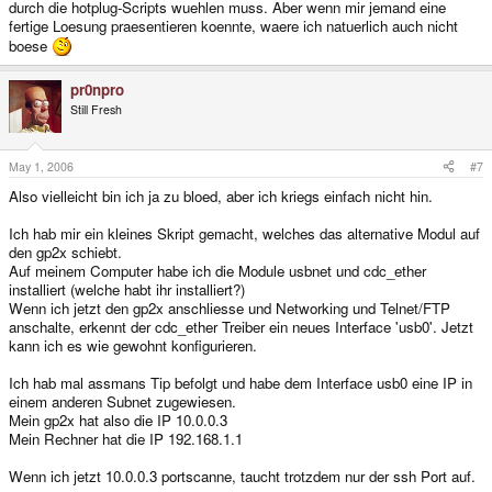
durch die hotplug-Scripts wuehlen muss. Aber wenn mir jemand eine
fertige Loesung praesentieren koennte, waere ich natuerlich auch nicht
boese
pr0npro
Still Fresh
May 1, 2006
#7
Also vielleicht bin ich ja zu bloed, aber ich kriegs einfach nicht hin.
Ich hab mir ein kleines Skript gemacht, welches das alternative Modul auf
den gp2x schiebt.
Auf meinem Computer habe ich die Module usbnet und cdc_ether
installiert (welche habt ihr installiert?)
Wenn ich jetzt den gp2x anschliesse und Networking und Telnet/FTP
anschalte, erkennt der cdc_ether Treiber ein neues Interface 'usb0'. Jetzt
kann ich es wie gewohnt konfigurieren.
Ich hab mal assmans Tip befolgt und habe dem Interface usb0 eine IP in
einem anderen Subnet zugewiesen.
Mein gp2x hat also die IP 10.0.0.3
Mein Rechner hat die IP 192.168.1.1
Wenn ich jetzt 10.0.0.3 portscanne, taucht trotzdem nur der ssh Port auf.