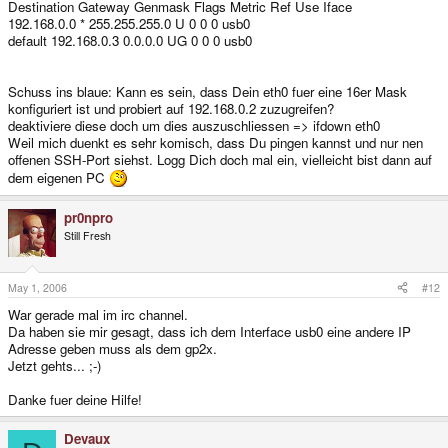
Destination Gateway Genmask Flags Metric Ref Use Iface
192.168.0.0 * 255.255.255.0 U 0 0 0 usb0
default 192.168.0.3 0.0.0.0 UG 0 0 0 usb0
Schuss ins blaue: Kann es sein, dass Dein eth0 fuer eine 16er Mask
konfiguriert ist und probiert auf 192.168.0.2 zuzugreifen?
deaktiviere diese doch um dies auszuschliessen => ifdown eth0
Weil mich duenkt es sehr komisch, dass Du pingen kannst und nur nen
offenen SSH-Port siehst. Logg Dich doch mal ein, vielleicht bist dann auf
dem eigenen PC
pr0npro
Still Fresh
May 1, 2006
#12
War gerade mal im irc channel.
Da haben sie mir gesagt, dass ich dem Interface usb0 eine andere IP
Adresse geben muss als dem gp2x.
Jetzt gehts... ;-)
Danke fuer deine Hilfe!
Devaux