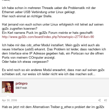
ich habe schon in mehreren Threads ueber die Problematik mit der
Ethernet ueber USB Verbindung unter Linux geklagt.
Hier noch einmal an richtiger Stelle.
Hat jemand von euch schon unter Linux erfolgreich mit telnet auf seinen
gp2x zugreifen koennen?
Ein Kerl namens Puck im gp32x Forum meinte er hats geschafft:
http://www.gp32x.com/board/index.php?showtopic=27741&st=90
Ich habe mir das cdc_ether Modul installiert. Mein gp2x wird auch als
neues Interface (usb0) erkannt. Das Problem ist leider, dass nachdem ich
dem Interface eine IP Adresse gegeben hab, ein Portscan nur die offnen
Ports von meinem COmputer anzeigt.
Oder habe ich etwas vergessen?
Es wird noch so ein anderes Modul erwaehnt, dass man auf seinen gp2x
schieben soll, nur weiss ich leider nicht wie ich das machen soll...
pr0npro
Still Fresh
Apr 30, 2006
#2
Hab es jetzt mit dem Alternativen Treiber g_ether.o probiert der im gp32x