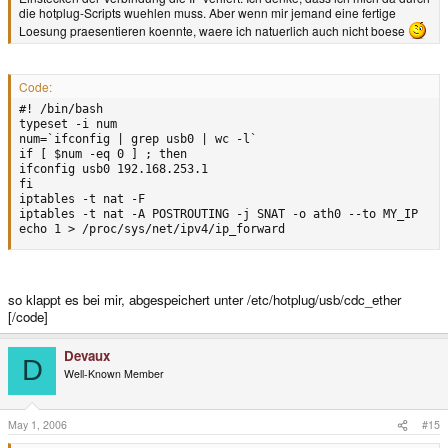
die hotplug-Scripts wuehlen muss. Aber wenn mir jemand eine fertige
Loesung praesentieren koennte, waere ich natuerlich auch nicht boese
Code:
#! /bin/bash

typeset -i num

num=`ifconfig | grep usb0 | wc -l`

if [ $num -eq 0 ] ; then

ifconfig usb0 192.168.253.1

fi

iptables -t nat -F

iptables -t nat -A POSTROUTING -j SNAT -o ath0 --to MY_IP

echo 1 > /proc/sys/net/ipv4/ip_forward
so klappt es bei mir, abgespeichert unter /etc/hotplug/usb/cdc_ether
[/code]
Devaux
D
Well-Known Member
May 1, 2006
#15