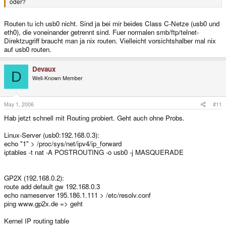
oder?
Routen tu ich usb0 nicht. Sind ja bei mir beides Class C-Netze (usb0 und
eth0), die voneinander getrennt sind. Fuer normalen smb/ftp/telnet-
Direktzugriff braucht man ja nix routen. Vielleicht vorsichtshalber mal nix
auf usb0 routen.
Devaux
D
Well-Known Member
May 1, 2006
#11
Hab jetzt schnell mit Routing probiert. Geht auch ohne Probs.
Linux-Server (usb0:192.168.0.3):
echo "1" > /proc/sys/net/ipv4/ip_forward
iptables -t nat -A POSTROUTING -o usb0 -j MASQUERADE
GP2X (192.168.0.2):
route add default gw 192.168.0.3
echo nameserver 195.186.1.111 > /etc/resolv.conf
ping www.gp2x.de => geht
Kernel IP routing table