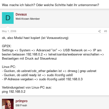
Was mache ich falsch? Oder welche Schritte habt ihr unternommen?
Devaux
D
Well-Known Member
May 1, 2006
#8
ok, also Modul hast kopiert (ist Voraussetzung)
GP2X:
Settings => System => Advanced "on" => USB Network on => IP am
besten belassen 192.168.0.2 => telnet/samba/webserver einschalten =>
Bestaetigen mit Druck auf Steuerkreuz
Linux-PC:
- Gucken, ob usbnet/cdc_ether geladen ist => dmesg | grep usbnet
- Gucken, ob usb0 ready ist => sudo ifconfig usb0
- IP-Adresse vergeben => sudo ifconfig usb0 192.168.0.3
Verbindungstest von Linux-PC aus:
ping 192.168.0.2
pr0npro
Still Fresh