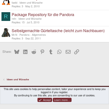
faebi
Ideen und Wünsche
Replies
3
May 2, 2010
Package Repository für die Pandora
R
retn
Ideen und Wünsche
Replies
15
Jul 5, 2010
Selbstgemachte Gürteltasche (leicht zum Nachbauen)
Mr.N
Pandora - Allgemeines
Replies
3
Sep 22, 2011
Bluesky
LinkedIn
Reddit
Pinterest
Tumblr
WhatsApp
Email
Link
Share:
Ideen und Wünsche
DragonBox Pyra
English (US)
This site uses cookies to help personalise content, tailor your experience and to keep you
logged in if you register.
Contact us
Terms and rules
Privacy policy
Help
Home
By continuing to use this site, you are consenting to our use of cookies.
Accept
Learn more…
®
Community platform by XenForo
© 2010-2026 XenForo Ltd.
|
Certain add-on by SyTry.