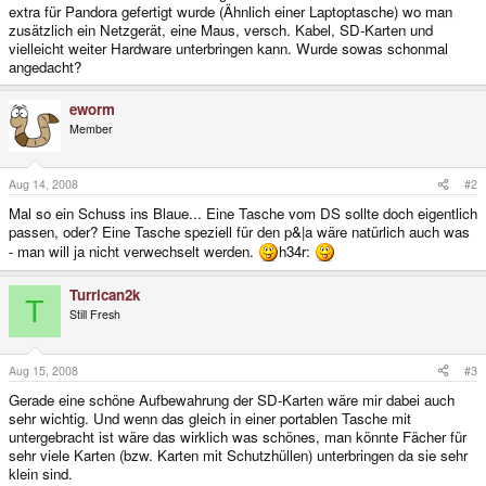
extra für Pandora gefertigt wurde (Ähnlich einer Laptoptasche) wo man
zusätzlich ein Netzgerät, eine Maus, versch. Kabel, SD-Karten und
vielleicht weiter Hardware unterbringen kann. Wurde sowas schonmal
angedacht?
eworm
Member
Aug 14, 2008
#2
Mal so ein Schuss ins Blaue... Eine Tasche vom DS sollte doch eigentlich
passen, oder? Eine Tasche speziell für den p&|a wäre natürlich auch was
- man will ja nicht verwechselt werden.
h34r:
Turrican2k
T
Still Fresh
Aug 15, 2008
#3
Gerade eine schöne Aufbewahrung der SD-Karten wäre mir dabei auch
sehr wichtig. Und wenn das gleich in einer portablen Tasche mit
untergebracht ist wäre das wirklich was schönes, man könnte Fächer für
sehr viele Karten (bzw. Karten mit Schutzhüllen) unterbringen da sie sehr
klein sind.