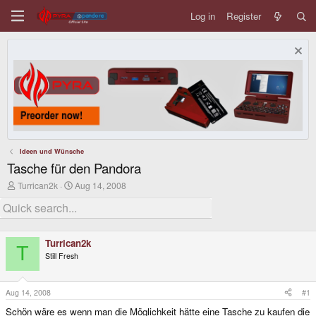
Log in
Register
Ideen und Wünsche
Tasche für den Pandora
T
S
Turrican2k
Aug 14, 2008
h
t
r
a
e
r
a
t
d
d
Turrican2k
s
a
T
Still Fresh
t
t
a
e
r
t
Aug 14, 2008
#1
e
Schön wäre es wenn man die Möglichkeit hätte eine Tasche zu kaufen die
r