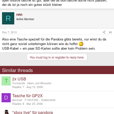
open source tasche ist gut, aber die ds box/tasche dürfte nicht passen,
der ds ist ja noch ein gutes stück kleiner
retn
R
Active Member
Dec 7, 2010
#6
Also eine Tasche speziell für die Pandora gibts bereits, nur wirst du da
nicht ganz soviel unterbringen können wie du hoffst
USB-Kabel + ein paar SD-Karten sollte aber kein Problem sein.
You must log in or register to reply here.
Similar threads
2x USB
T
Turrican2k
Ideen und Wünsche
Replies
7
Aug 15, 2008
Tasche für GP2X
D
dercmdr
F100/F200 - Testberichte
Replies
8
Mar 25, 2006
"xbox live" für pandora