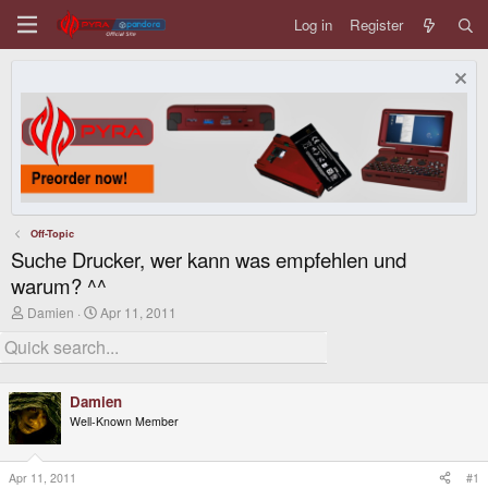
Log in
Register
Off-Topic
Suche Drucker, wer kann was empfehlen und
warum? ^^
T
S
Damien
Apr 11, 2011
h
t
r
a
e
r
a
t
d
d
Damien
s
a
Well-Known Member
t
t
a
e
r
t
Apr 11, 2011
#1