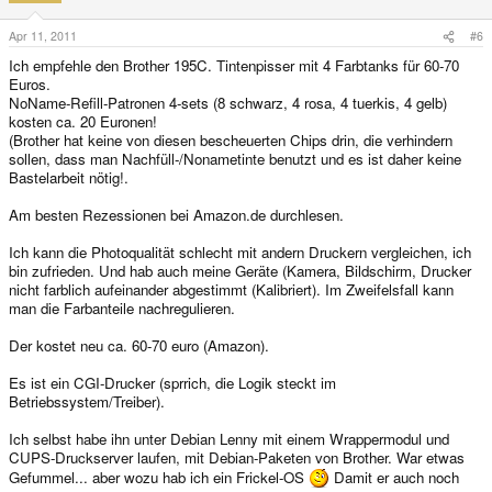
Apr 11, 2011
#6
Ich empfehle den Brother 195C. Tintenpisser mit 4 Farbtanks für 60-70
Euros.
NoName-Refill-Patronen 4-sets (8 schwarz, 4 rosa, 4 tuerkis, 4 gelb)
kosten ca. 20 Euronen!
(Brother hat keine von diesen bescheuerten Chips drin, die verhindern
sollen, dass man Nachfüll-/Nonametinte benutzt und es ist daher keine
Bastelarbeit nötig!.
Am besten Rezessionen bei Amazon.de durchlesen.
Ich kann die Photoqualität schlecht mit andern Druckern vergleichen, ich
bin zufrieden. Und hab auch meine Geräte (Kamera, Bildschirm, Drucker
nicht farblich aufeinander abgestimmt (Kalibriert). Im Zweifelsfall kann
man die Farbanteile nachregulieren.
Der kostet neu ca. 60-70 euro (Amazon).
Es ist ein CGI-Drucker (sprrich, die Logik steckt im
Betriebssystem/Treiber).
Ich selbst habe ihn unter Debian Lenny mit einem Wrappermodul und
CUPS-Druckserver laufen, mit Debian-Paketen von Brother. War etwas
Gefummel... aber wozu hab ich ein Frickel-OS
Damit er auch noch