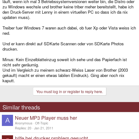
läuft, wenn ich mal 3 Betriebssystemversionen weiter bin, die Distro oder
zu Windows wechsle und brother keine triber meher bereitstellt, habe ich
den Druck-Server mit Lenny in einem virtuellen PC so dass ich da nix
updaten muss).
Treiber fuer Windows 7 waren auch dabei, ob fuer Xp oder Vista weiss ich
ned.
Und er kann direkt auf SDKarte Scannen oder von SDKarte Photos
drucken.
Minus: Kein Einzelblatteinzug soweit ich sehe und das Papierfach ist
nicht sehr geräumig.
Und im Vergleich zu meinem schwarz-Weiss Laser von Brother (2003
gekauft) macht er einen etwas labilen Eindruck). Ging aber noch nix
kaputt.
You must log in or register to reply here.
Similar threads
Neuer MP3 Player muss her
A
Anonymous
Off-Topic
Replies
20
Jan 21, 2011
hilfe bei drucker problem gesucht