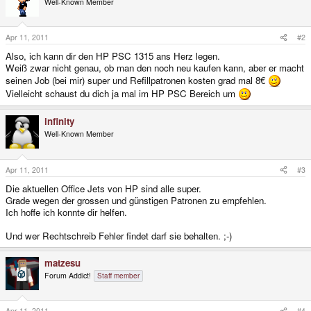
Well-Known Member
Apr 11, 2011
#2
Also, ich kann dir den HP PSC 1315 ans Herz legen.
Weiß zwar nicht genau, ob man den noch neu kaufen kann, aber er macht
seinen Job (bei mir) super und Refillpatronen kosten grad mal 8€
Vielleicht schaust du dich ja mal im HP PSC Bereich um
infinity
Well-Known Member
Apr 11, 2011
#3
Die aktuellen Office Jets von HP sind alle super.
Grade wegen der grossen und günstigen Patronen zu empfehlen.
Ich hoffe ich konnte dir helfen.
Und wer Rechtschreib Fehler findet darf sie behalten. ;-)
matzesu
Forum Addict!
Staff member
Apr 11, 2011
#4