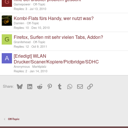
G
Gamepower
Off-Topic
Replies
3
Jul 13, 2010
Kombi-Flats fürs Handy, wer nutzt was?
Damien
Off-Topic
Replies
10
Dec 10, 2010
Firefox, Surfen mit sehr vielen Tabs, Addon?
G
Granitehead
Off-Topic
Replies
12
Oct 9, 2011
[Erledigt] WLAN
A
Drucker/Scaner/Kopiere/Pictbridge/SDHC
Anonymous
Marktplatz
Replies
2
Jan 14, 2010
Bluesky
LinkedIn
Reddit
Pinterest
Tumblr
WhatsApp
Email
Link
Share:
Off-Topic