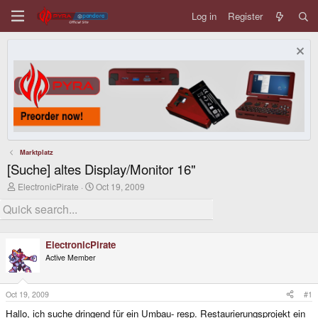
Log in
Register
Marktplatz
[Suche] altes Display/Monitor 16"
T
S
ElectronicPirate
Oct 19, 2009
h
t
r
a
e
r
a
t
d
d
ElectronicPirate
s
a
Active Member
t
t
a
e
r
t
Oct 19, 2009
#1
e
Hallo, ich suche dringend für ein Umbau- resp. Restaurierungsprojekt ein
r