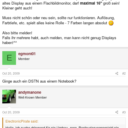
altes Display aus einem Flachbildmonitor, darf
maximal 16"
groß sein!
Kleiner geht auch!
Muss nicht schön oder neu sein, sollte nur funktionieren. Auflösung,
Farbtiefe, etc. spielt alles keine Rolle - 7 Farben langen absolut
Also bitte melden!
Falls ihr mehrere habt, auch melden, man kann nicht genug Displays
haben!^^
egmont01
E
Member
Oct 20, 2009
#2
Ginge auch ein DSTN aus einem Notebook?
andymanone
Well-Known Member
Oct 20, 2009
#3
ElectronicPirate said:
Hallo, ich suche dringend für ein Umbau- resp. Restaurierungsprojekt ein