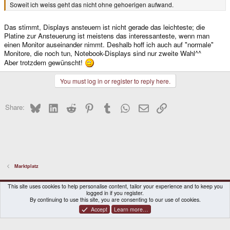
Soweit ich weiss geht das nicht ohne gehoerigen aufwand.
Das stimmt, Displays ansteuern ist nicht gerade das leichteste; die
Platine zur Ansteuerung ist meistens das interessanteste, wenn man
einen Monitor auseinander nimmt. Deshalb hoff ich auch auf "normale"
Monitore, die noch tun, Notebook-Displays sind nur zweite Wahl^^
Aber trotzdem gewünscht!
You must log in or register to reply here.
Bluesky
LinkedIn
Reddit
Pinterest
Tumblr
WhatsApp
Email
Link
Share:
Marktplatz
DragonBox Pyra
English (US)
This site uses cookies to help personalise content, tailor your experience and to keep you
logged in if you register.
Contact us
Terms and rules
Privacy policy
Help
Home
By continuing to use this site, you are consenting to our use of cookies.
Accept
Learn more…
®
Community platform by XenForo
© 2010-2026 XenForo Ltd.
|
Certain add-on by SyTry.