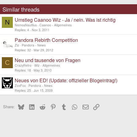
Similar threads
Umstieg Caanoo Wiz - Ja / nein. Was ist richtig
N
NemosNautlius
Caanoo - Allgemeines
Replies
4
Nov 3, 2011
Pandora Rebirth Competition
Ziz
Pandora - News
Replies
32
Mar 29, 2012
Neu und tausende von Fragen
C
CrazyRetro
Wiz - Allgemeines
Replies
18
May 3, 2010
Neues von ED! (Update: offizieller Blogeintrag!)
ZoxFox
Pandora - News
Replies
25
Jun 15, 2009
Bluesky
LinkedIn
Reddit
Pinterest
Tumblr
WhatsApp
Email
Link
Share: