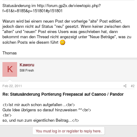
e
Statusänderung im http://forum.gp2x.de/viewtopic.php?
r
f=61&t=8185&p=151801#p151801
Warum wird bei einem neuen Post der vorherige "alte" Post editiert,
jedoch dann nicht auf Status "neu" gesetzt. Wenn keiner zwischen dem
"alten" und "neuen" Post eines Users was geschrieben hat, dann
bekommt man den Thread nicht angezeigt unter "Neue Beträge", was zu
solchen Posts wie diesem führt
Thomas
Kaworu
K
Still Fresh
Feb 22, 2011
#2
Re: Statusänderung Portierung Freepascal auf Caanoo / Pandor
<t>Ist mir auch schon aufgefallen ..<br/>
Gute Idee übrigens so darauf hinzuweisen ^^<br/>
<br/>
so, und nun zum eigentlichen Beitrag...</t>
You must log in or register to reply here.