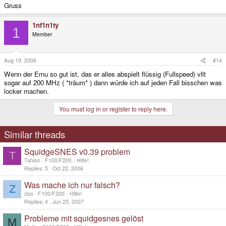
Gruss
1nf1n1ty
1
Member
Aug 19, 2006
#14
Wenn der Emu so gut ist, das er alles abspielt flüssig (Fullspeed) vllt
sogar auf 200 MHz ( *träum* ) dann würde ich auf jeden Fall bisschen was
locker machen.
You must log in or register to reply here.
Similar threads
SquidgeSNES v0.39 problem
T
Tahlon
F100/F200 - Hilfe!
Replies
5
Oct 22, 2006
Was mache ich nur falsch?
Z
zico
F100/F200 - Hilfe!
Replies
4
Jun 25, 2007
Probleme mit squidgesnes gelöst
M