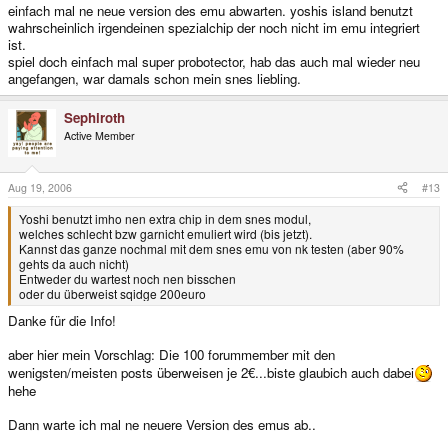
einfach mal ne neue version des emu abwarten. yoshis island benutzt
wahrscheinlich irgendeinen spezialchip der noch nicht im emu integriert
ist.
spiel doch einfach mal super probotector, hab das auch mal wieder neu
angefangen, war damals schon mein snes liebling.
Sephiroth
Active Member
Aug 19, 2006
#13
Yoshi benutzt imho nen extra chip in dem snes modul,
welches schlecht bzw garnicht emuliert wird (bis jetzt).
Kannst das ganze nochmal mit dem snes emu von nk testen (aber 90%
gehts da auch nicht)
Entweder du wartest noch nen bisschen
oder du überweist sqidge 200euro
Danke für die Info!
aber hier mein Vorschlag: Die 100 forummember mit den
wenigsten/meisten posts überweisen je 2€...biste glaubich auch dabei
hehe
Dann warte ich mal ne neuere Version des emus ab..