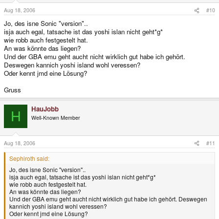
Aug 18, 2006
#10
Jo, des isne Sonic "version"..
isja auch egal, tatsache ist das yoshi islan nicht geht*g*
wie robb auch festgestelt hat.
An was könnte das liegen?
Und der GBA emu geht aucht nicht wirklich gut habe ich gehört.
Deswegen kannich yoshi island wohl veressen?
Oder kennt jmd eine Lösung?
Gruss
HauJobb
H
Well-Known Member
Aug 18, 2006
#11
Sephiroth said:
Jo, des isne Sonic "version"..
isja auch egal, tatsache ist das yoshi islan nicht geht*g*
wie robb auch festgestelt hat.
An was könnte das liegen?
Und der GBA emu geht aucht nicht wirklich gut habe ich gehört. Deswegen
kannich yoshi island wohl veressen?
Oder kennt jmd eine Lösung?