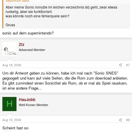
Sephiroth said:
Aber meine Sonic rom(die im leichen verzeichnis ist) geht, zwar etwas
ruckelig, aber sie funktioniert.
was könnte noch eine fehlerquele sein?
Gruss
sonic auf dem supernintendo?
Ziz
Advanced Member
Aug 18, 2006
#7
Um dir Antwort geben zu können, habe ich mal nach "Sonic SNES"
gegoogelt und kam auf viele Seiten, die die Rom zum download anbieten.
Es gibt zumindest einen Sonictitel als Rom, ob er mal als Spiel rauskam,
ist eine andere Frage...
HauJobb
H
Well-Known Member
Aug 18, 2006
#8
Scheint fast so