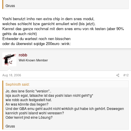
Gruss
Yoshi benutzt imho nen extra chip in dem snes modul,
welches schlecht bzw garnicht emuliert wird (bis jetzt).
Kannst das ganze nochmal mit dem snes emu von nk testen (aber 90%
gehts da auch nicht)
Entweder du wartest noch nen bisschen
oder du überweist sqidge 200euro :wink:
robb
Well-Known Member
Aug 18, 2006
#12
Sephiroth said:
Jo, des isne Sonic "version"..
isja auch egal, tatsache ist das yoshi islan nicht geht*g*
wie robb auch festgestelt hat.
An was könnte das liegen?
Und der GBA emu geht aucht nicht wirklich gut habe ich gehört. Deswegen
kannich yoshi island wohl veressen?
Oder kennt jmd eine Lösung?
Gruss