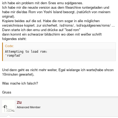
ich habe ein problem mit dem Snes emu sqidgesnes.
Ich habe mir die neuste version aus dem filearchive runtergeladen und
habe mir die/das Rom von Yoshi Island besorgt..(natürlich von meinem
original).
Kopiere beides auf die sd. Habe die rom sogar in alle möglichen
verzeichnisse kopiert. zur sicherheit. /sd/roms/, /sd/squidgesnes/roms/ ...
Dann starte ich den emu und drücke auf "load rom"
dann kommt ein schwarzer bildschirm wo oben mit weißer schrift
folgendes steht:
Code:
Attempting to load rom:

'rompfad'
Und dann geht es nicht mehr weiter, Egal wielange ich warte(habe shcon
10minuten gewartet),
Was mache ich falsch?
Gruss
Ziz
Advanced Member