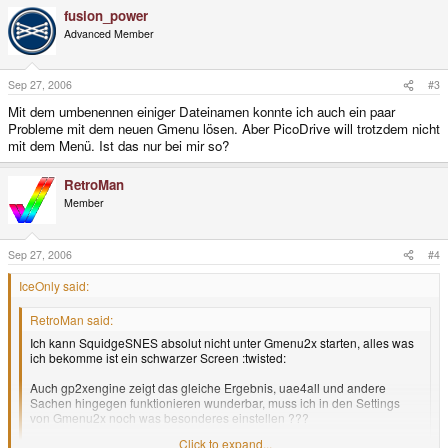
fusion_power
Advanced Member
Sep 27, 2006
#3
Mit dem umbenennen einiger Dateinamen konnte ich auch ein paar
Probleme mit dem neuen Gmenu lösen. Aber PicoDrive will trotzdem nicht
mit dem Menü. Ist das nur bei mir so?
RetroMan
Member
Sep 27, 2006
#4
IceOnly said:
RetroMan said:
Ich kann SquidgeSNES absolut nicht unter Gmenu2x starten, alles was
ich bekomme ist ein schwarzer Screen :twisted:
Auch gp2xengine zeigt das gleiche Ergebnis, uae4all und andere
Sachen hingegen funktionieren wunderbar, muss ich in den Settings
von Gmenu2x noch was besonderes einstellen ???
Click to expand...
Hab hier auf die schnelle nix zu dem Thema gefunden :wacko:
Click to expand...