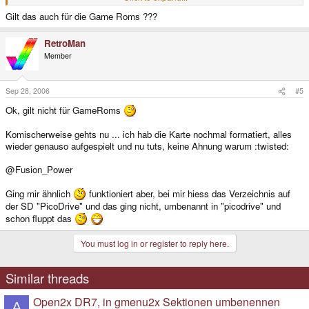
Gilt das auch für die Game Roms ???
Es dürfen leider keine leerzeichen im Ordner oder Datei name sein. ISt das
vieleicht der Fall bei dir?
RetroMan
Member
Sep 28, 2006
#5
Ok, gilt nicht für GameRoms
Komischerweise gehts nu ... ich hab die Karte nochmal formatiert, alles
wieder genauso aufgespielt und nu tuts, keine Ahnung warum :twisted:
@Fusion_Power
Ging mir ähnlich
funktioniert aber, bei mir hiess das Verzeichnis auf
der SD "PicoDrive" und das ging nicht, umbenannt in "picodrive" und
schon fluppt das
You must log in or register to reply here.
Similar threads
Open2x DR7, in gmenu2x Sektionen umbenennen
A