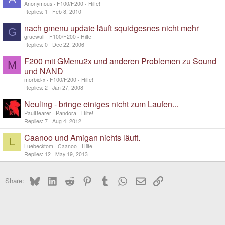
Anonymous
F100/F200 - Hilfe!
Replies
1
Feb 8, 2010
nach gmenu update läuft squidgesnes nicht mehr
G
gruewulf
F100/F200 - Hilfe!
Replies
0
Dec 22, 2006
F200 mit GMenu2x und anderen Problemen zu Sound
M
und NAND
morbid-x
F100/F200 - Hilfe!
Replies
2
Jan 27, 2008
Neuling - bringe einiges nicht zum Laufen...
PaulBearer
Pandora - Hilfe!
Replies
7
Aug 4, 2012
Caanoo und Amigan nichts läuft.
L
Luebecktom
Caanoo - Hilfe
Replies
12
May 19, 2013
Bluesky
LinkedIn
Reddit
Pinterest
Tumblr
WhatsApp
Email
Link
Share: