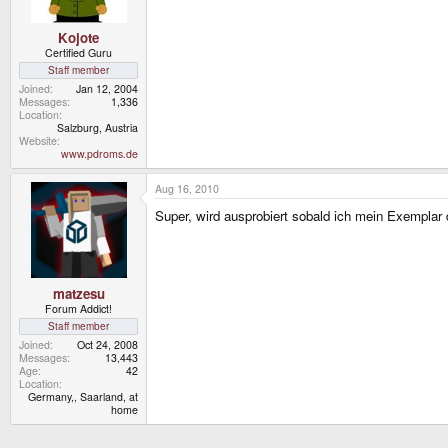
Kojote
Certified Guru
Staff member
Joined
Jan 12, 2004
Messages
1,336
Location
Salzburg, Austria
Website
www.pdroms.de
Aug 16, 2010
Super, wird ausprobiert sobald ich mein Exemplar
matzesu
Forum Addict!
Staff member
Joined
Oct 24, 2008
Messages
13,443
Age
42
Location
Germany,, Saarland, at
home