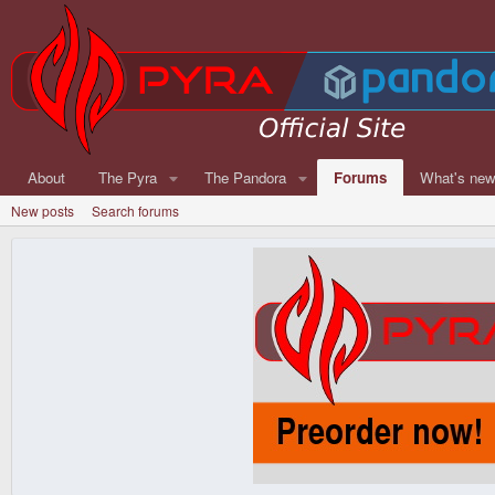
About
The Pyra
The Pandora
Forums
What's ne
New posts
Search forums