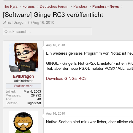
The Pyra
Forums
Deutsches Forum
Pandora
Pandora - News
[Software] Ginge RC3 veröffentlicht
T
S
EvilDragon
Aug 16, 2010
h
t
r
a
e
r
a
t
d
d
Aug 16, 2010
s
a
Ein weiteres geniales Programm von Notaz ist heut
t
t
a
e
r
GINGE - Ginge Is Not GP2X Emulator - ist ein Pr
t
Teil, aber der neue PSX-Emulator PCSX4ALL läuft d
e
r
EvilDragon
Download GINGE RC3
Administrator
Staff member
Joined
Mar 4, 2003
Messages
29,992
Age
48
Location
Ingolstadt
Aug 16, 2010
Native Sachen sind mir zwar lieber, aber alleine 