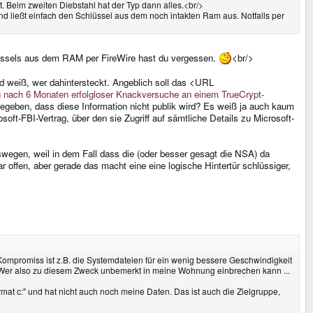
. Beim zweiten Diebstahl hat der Typ dann alles.<br/>
nd ließt einfach den Schlüssel aus dem noch intakten Ram aus. Notfalls per
lüssels aus dem RAM per FireWire hast du vergessen.
<br/>
d weiß, wer dahintersteckt. Angeblich soll das <URL
h nach 6 Monaten erfolgloser Knackversuche an einem TrueCrypt-
egeben, dass diese Information nicht publik wird? Es weiß ja auch kaum
ft-FBI-Vertrag, über den sie Zugriff auf sämtliche Details zu Microsoft-
eswegen, weil in dem Fall dass die (oder besser gesagt die NSA) da
 offen, aber gerade das macht eine eine logische Hintertür schlüssiger,
ompromiss ist z.B. die Systemdateien für ein wenig bessere Geschwindigkeit
e. Wer also zu diesem Zweck unbemerkt in meine Wohnung einbrechen kann ...
ormat c:" und hat nicht auch noch meine Daten. Das ist auch die Zielgruppe,