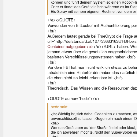
können und führt deinem System so einen Rootkit-Tr
Oder er findet das Gerät einfach während es im Stan
Eis-Spray mit seinem eigenen Rechner, von dem er 
</e></QUOTE>
Verwenden von BitLocker mit Authentifizierung p
<br/>
Außerdem lautet gerade bei TrueCrypt die Frage a
url="http://derstandard.at/1277336831638/FBI-bei
Container aufgegeben<e>
</e></URL> haben. Wenn 
jemand etwas über die gesetzlich vorgeschriebenen
basierten Verschlüsselungssystemen haben.<br/>
<br/>
Vor dem FBI hat man nicht wirklich etwas zu befür
tatsächlich eine Hintertür drin haben das natürli
die eben nicht so leicht erkennbar ist.<br/>
<br/>
Theoretisch. Das Wissen und die Ressourcen dazu
<QUOTE author="hede"><s>
hede said:
</s>Wichtig ist, sich dabei Gedanken zu machen, w
unverschlüsselt zu lassen. Gegen ein nach einem D
<br/>
Wer das Gerät aber auf der Straße findet oder klaut,
die ich abwehren möchte. Nicht den Super-Spion 
<br/>