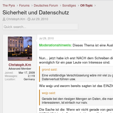
The Pyra
Forums
Deutsches Forum
Sonstiges
Off-Topic
Sicherheit und Datenschutz
T
S
Christoph.Krn
Jul 29, 2010
h
t
r
a
e
r
a
t
d
d
Jul 29, 2010
s
a
Moderationshinweis:
Dieses Thema ist eine Au
t
t
a
e
------------------------------------------------------------------------
r
t
Nun... jetzt habe ich erst NACH dem Schreiben die
e
womöglich für ein paar Leute von Interesse sind.
r
Christoph.Krn
Advanced Member
grond said:
Joined
Mar 17, 2009
Eine vollständige Verschlüsselung wäre mir viel zu
Messages
2,119
Datenverlust führen usw.
Location
Germany
Wie wejp und eworm bereits sagten ist das EINZIG
wejp said:
Gerade bei den riesigen Mengen an Daten, die man a
interessieren, ist einfach nur naiv.
Die Sache ist die: Wenn wir nicht gerade von gez