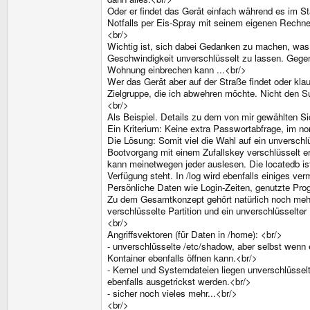
Oder er findet das Gerät einfach während es im S
Notfalls per Eis-Spray mit seinem eigenen Rechn
<br/>
Wichtig ist, sich dabei Gedanken zu machen, was
Geschwindigkeit unverschlüsselt zu lassen. Gegen
Wohnung einbrechen kann ...<br/>
Wer das Gerät aber auf der Straße findet oder kla
Zielgruppe, die ich abwehren möchte. Nicht den
<br/>
Als Beispiel. Details zu dem von mir gewählten Si
Ein Kriterium: Keine extra Passwortabfrage, im nor
Die Lösung: Somit viel die Wahl auf ein unversch
Bootvorgang mit einem Zufallskey verschlüsselt ers
kann meinetwegen jeder auslesen. Die locatedb is
Verfügung steht. In /log wird ebenfalls einiges ve
Persönliche Daten wie Login-Zeiten, genutzte Progr
Zu dem Gesamtkonzept gehört natürlich noch mehr.
verschlüsselte Partition und ein unverschlüsselte
<br/>
Angriffsvektoren (für Daten in /home): <br/>
- unverschlüsselte /etc/shadow, aber selbst wenn
Kontainer ebenfalls öffnen kann.<br/>
- Kernel und Systemdateien liegen unverschlüssel
ebenfalls ausgetrickst werden.<br/>
- sicher noch vieles mehr...<br/>
<br/>