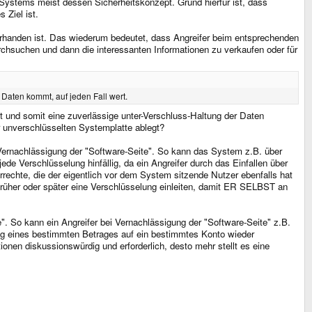
s Systems meist dessen Sicherheitskonzept. Grund hierfür ist, dass
 Ziel ist.
vorhanden ist. Das wiederum bedeutet, dass Angreifer beim entsprechenden
rchsuchen und dann die interessanten Informationen zu verkaufen oder für
Daten kommt, auf jeden Fall wert.
t und somit eine zuverlässige unter-Verschluss-Haltung der Daten
r unverschlüsselten Systemplatte ablegt?
Vernachlässigung der "Software-Seite". So kann das System z.B. über
e Verschlüsselung hinfällig, da ein Angreifer durch das Einfallen über
rechte, die der eigentlich vor dem System sitzende Nutzer ebenfalls hat
d früher oder später eine Verschlüsselung einleiten, damit ER SELBST an
e". So kann ein Angreifer bei Vernachlässigung der "Software-Seite" z.B.
ung eines bestimmten Betrages auf ein bestimmtes Konto wieder
ionen diskussionswürdig und erforderlich, desto mehr stellt es eine