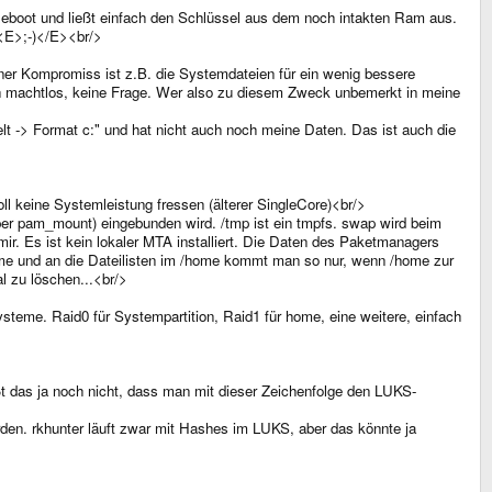
 Reboot und ließt einfach den Schlüssel aus dem noch intakten Ram aus.
 <E>;-)</E><br/>
er Kompromiss ist z.B. die Systemdateien für ein wenig bessere
ch machtlos, keine Frage. Wer also zu diesem Zweck unbemerkt in meine
elt -> Format c:" und hat nicht auch noch meine Daten. Das ist auch die
oll keine Systemleistung fressen (älterer SingleCore)<br/>
per pam_mount) eingebunden wird. /tmp ist ein tmpfs. swap wird beim
mir. Es ist kein lokaler MTA installiert. Die Daten des Paketmanagers
home und an die Dateilisten im /home kommt man so nur, wenn /home zur
al zu löschen...<br/>
teme. Raid0 für Systempartition, Raid1 für home, eine weitere, einfach
ßt das ja noch nicht, dass man mit dieser Zeichenfolge den LUKS-
den. rkhunter läuft zwar mit Hashes im LUKS, aber das könnte ja