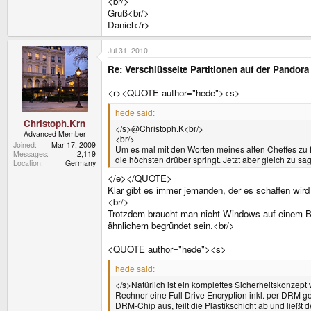
<br/>
Gruß<br/>
Daniel</r>
Jul 31, 2010
Re: Verschlüsselte Partitionen auf der Pandora
<r><QUOTE author="hede"><s>
hede said:
Christoph.Krn
</s>@Christoph.K<br/>
Advanced Member
<br/>
Joined
Mar 17, 2009
Um es mal mit den Worten meines alten Cheffes zu f
Messages
2,119
die höchsten drüber springt. Jetzt aber gleich zu s
Location
Germany
</e></QUOTE>
Klar gibt es immer jemanden, der es schaffen wird
<br/>
Trotzdem braucht man nicht Windows auf einem Ban
ähnlichem begründet sein.<br/>
<QUOTE author="hede"><s>
hede said:
</s>Natürlich ist ein komplettes Sicherheitskonz
Rechner eine Full Drive Encryption inkl. per DRM g
DRM-Chip aus, feilt die Plastikschicht ab und ließ