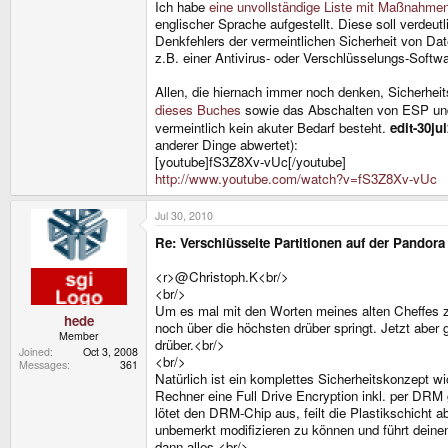
Ich habe
eine unvollständige Liste mit Maßnahmen
englischer Sprache aufgestellt. Diese soll verdeut
Denkfehlers der vermeintlichen Sicherheit von Dat
z.B. einer Antivirus- oder Verschlüsselungs-Softw
Allen, die hiernach immer noch denken, Sicherheit
dieses Buches
sowie das Abschalten von ESP un
vermeintlich kein akuter Bedarf besteht.
edit-30ju
anderer Dinge abwertet):
[youtube]fS3Z8Xv-vUc[/youtube]
http://www.youtube.com/watch?v=fS3Z8Xv-vUc
Jul 30, 2010
Re: Verschlüsselte Partitionen auf der Pandora
<r>@Christoph.K<br/>
<br/>
Um es mal mit den Worten meines alten Cheffes zu
hede
noch über die höchsten drüber springt. Jetzt aber
Member
drüber.<br/>
Joined
Oct 3, 2008
<br/>
Messages
361
Natürlich ist ein komplettes Sicherheitskonzept
Rechner eine Full Drive Encryption inkl. per DRM
lötet den DRM-Chip aus, feilt die Plastikschicht 
unbemerkt modifizieren zu können und führt deine
dann alles.<br/>