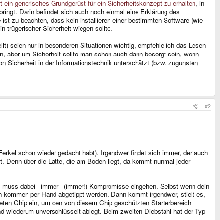
 ein generisches Grundgerüst für ein Sicherheitskonzept zu erhalten
, in
ringt. Darin befindet sich auch noch einmal eine Erklärung des
ist zu beachten, dass kein installieren einer bestimmten Software (wie
 trügerischer Sicherheit wiegen sollte.
lt) seien nur in besonderen Situationen wichtig, empfehle ich das Lesen
, aber um Sicherheit sollte man schon auch dann besorgt sein, wenn
Sicherheit in der Informationstechnik unterschätzt (bzw. zugunsten
#2
erkel schon wieder gedacht habt). Irgendwer findet sich immer, der auch
it. Denn über die Latte, die am Boden liegt, da kommt nunmal jeder
an muss dabei _immer_ (immer!) Kompromisse eingehen. Selbst wenn dein
ein kommen per Hand abgetippt werden. Dann kommt irgendwer, stielt es,
ddeten Chip ein, um den von diesem Chip geschützten Starterbereich
nd wiederum unverschlüsselt ablegt. Beim zweiten Diebstahl hat der Typ