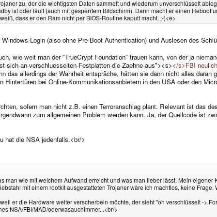
ojaner zu, der die wichtigsten Daten sammelt und wiederum unverschlüsselt ablegt
dby ist oder läuft (auch mit gesperrtem Bildschirm). Dann macht er einen Reboot u
weiß, dass er den Ram nicht per BIOS-Routine kaputt macht. ;-)<e>
er Windows-Login (also ohne Pre-Boot Authentication) und Auslesen des Sch
uch, wie weit man der "TrueCrypt Foundation" trauen kann, von der ja nieman
sst-sich-an-verschluesselten-Festplatten-die-Zaehne-aus"><s>
</s>FBI neulic
das allerdings der Wahrheit entspräche, hätten sie dann nicht alles daran g
 Hintertüren bei Online-Kommunikationsanbietern in den USA oder den Microso
chten, sofern man nicht z.B. einen Terroranschlag plant. Relevant ist das d
ch irgendwann zum allgemeinen Problem werden kann. Ja, der Quellcode ist zwar
 hat die NSA jedenfalls.<br/>
as man wie mit welchem Aufwand erreicht und was man lieber lässt. Mein eigener K
iebstahl mit einem rootkit ausgestatteten Trojaner wäre ich machtlos, keine Frag
 weil er die Hardware weiter verscherbeln möchte, der sieht "oh verschlüsselt -> F
eines NSA/FBI/MAD/oderwasauchimmer...<br/>