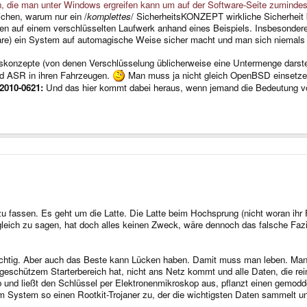
, die man unter Windows ergreifen kann um auf der Software-Seite zumindest
lichen, warum nur ein /
komplettes
/ SicherheitsKONZEPT wirkliche Sicherheit b
en auf einem verschlüsselten Laufwerk anhand eines Beispiels. Insbesondere 
are) ein System auf automagische Weise sicher macht und man sich niemals in
skonzepte (von denen Verschlüsselung üblicherweise eine Untermenge darstel
d ASR in ihren Fahrzeugen.
Man muss ja nicht gleich OpenBSD einsetzen
l2010-0621:
Und das hier kommt dabei heraus, wenn jemand die Bedeutung von 
 fassen. Es geht um die Latte. Die Latte beim Hochsprung (nicht woran ihr F
 gleich zu sagen, hat doch alles keinen Zweck, wäre dennoch das falsche Faz
 wichtig. Aber auch das Beste kann Lücken haben. Damit muss man leben. M
 geschützem Starterbereich hat, nicht ans Netz kommt und alle Daten, die r
ab und ließt den Schlüssel per Elektronenmikroskop aus, pflanzt einen gemo
m System so einen Rootkit-Trojaner zu, der die wichtigsten Daten sammelt u