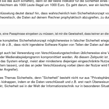
sie das auch schaffen), dann ist der beste Indikator für die Sicherheit eine
rleichtern als 1000 Leute illegal um 1000 Euro. Es geht darum, wer ein leichtes
chlüsselung deutet darauf hin, dass wahrscheinlich kein Sicherheitskonzept 
theoretisch, die Daten auf deinem Rechner prophylaktisch abzugreifen, zu du
 eine Passphrase eingeben zu müssen, ist mir die Gewissheit, dass keiner an die 
e komplettes Sicherheitskonzept möglicherweise in falscher Sicherheit wiegs
dir z.B., dass nicht irgendeine Software Kopien von Teilen der Daten auf de
ept auch bei Verwendung von Verschlüsselungstechniken üblicherweise eine 
r Medienabspielprogramm kompromittiert werden. Ab diesem Zeitpunkt ist jed
f das System erlangt, meist aber mindestens diejenigen eingeschränkte Nutzer
eitern lassen), und das an jeder Verschlüsselung vorbei (denn der Nutzer wir
r Angreifer).
des Themas Sicherheits, denn "Sicherheit" besteht nicht nur aus "Privatsphär
s kidnappen, indem er die Daten verschlüsselt und z.B. erst nach Überweis
, Sicherheit sei in der Welt der Informationstechnik nur in besonderen Situat