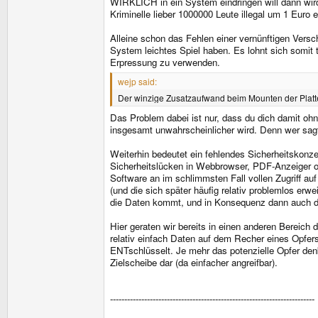
WIRKLICH in ein System eindringen will dann wird 
Kriminelle lieber 1000000 Leute illegal um 1 Euro e
Alleine schon das Fehlen einer vernünftigen Vers
System leichtes Spiel haben. Es lohnt sich somit 
Erpressung zu verwenden.
wejp said:
Der winzige Zusatzaufwand beim Mounten der Platte,
Das Problem dabei ist nur, dass du dich damit ohn
insgesamt unwahrscheinlicher wird. Denn wer sagt 
Weiterhin bedeutet ein fehlendes Sicherheitskonz
Sicherheitslücken in Webbrowser, PDF-Anzeiger ode
Software an im schlimmsten Fall vollen Zugriff au
(und die sich später häufig relativ problemlos erw
die Daten kommt, und in Konsequenz dann auch de
Hier geraten wir bereits in einen anderen Bereich 
relativ einfach Daten auf dem Recher eines Opfer
ENTschlüsselt. Je mehr das potenzielle Opfer denkt
Zielscheibe dar (da einfacher angreifbar).
------------------------------------------------------------------------