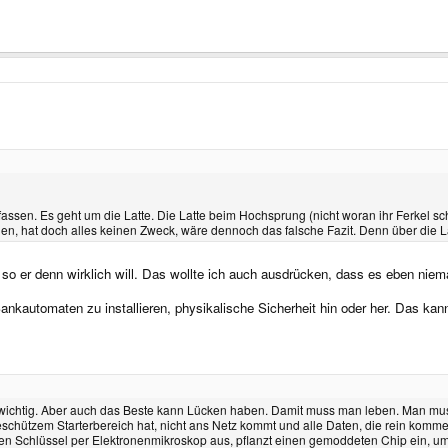
assen. Es geht um die Latte. Die Latte beim Hochsprung (nicht woran ihr Ferkel sc
agen, hat doch alles keinen Zweck, wäre dennoch das falsche Fazit. Denn über die 
 so er denn wirklich will. Das wollte ich auch ausdrücken, dass es eben niem
kautomaten zu installieren, physikalische Sicherheit hin oder her. Das kann
ept wichtig. Aber auch das Beste kann Lücken haben. Damit muss man leben. Man 
eschützem Starterbereich hat, nicht ans Netz kommt und alle Daten, die rein komme
t den Schlüssel per Elektronenmikroskop aus, pflanzt einen gemoddeten Chip ein, 