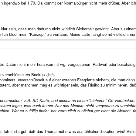
h irgendwo bei 1,70. Da kommt der Normalbürger nicht mehr drüber. Aber ich
e klar sein, dass man dadurch nicht wirklich Sicherheit gewinnt. Aber zu ei
ürlich blöd, mein "Konzept" zu verraten. Meine Latte hängt somit vielleicht nu
ie Daten nicht mehr herankommt wg. vergessenem Paßwort oder beschädigten
 unverschlüsseltes Backup.<br/>
ntainers unverschlüsselt auf einer extenen Festplatte sichern, die man dann 
entsteht, aber manchem mag es wichtiger sein, das Risiko zu minimineren, d
chermedium, z.B. SD-Karte, und dieses an einem "sicheren" Ort verstecken. 
weckers legen, was auch immer. Nur das Medium nicht vergessen zu vernichten
Stehlen: Wer es zufüllig findet, hat vermutlich zunächst gar nicht die Absic
r. Ich find's gut, daß das Thema mal etwas ausfühlicher diskutiert wird! Vi