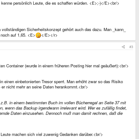
 kenne persönlich Leute, die es schaffen würden. <E>;-)</E><br/>
nem vollständigen Sicherheitskonzept gehört auch das dazu. Man _kann_
r noch auf 1,65. <E>
</E></r>
#3
 Container (wurde in einem früheren Posting hier mal geäußert):<br/>
in einen einbetonierten Tresor sperrt. Man erhöht zwar so das Risiko
aß er nicht mehr an seine Daten herankommt.<br/>
z.B. in einem bestimmten Buch im vollen Bücherregal an Seite 37 mit
, wenn das Backup irgendwann irrelevant wird. Wer es zufällig findet,
ht, fremde Daten einzusehen. Dennoch muß man damit rechnen, daß die
ele Leute machen sich viel zuwenig Gedanken darüber.<br/>