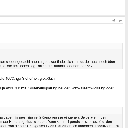
#4
hon wieder gedacht habt). Irgendwer findet sich immer, der auch noch über
Latte, die am Boden liegt, da kommt nunmal jeder drüber.<e>
als 100%-ige Sicherheit gibt.<br/>
 ja wohl nur mit Kosteneinsparung bei der Softwareentwicklung oder
muss dabei _immer_ (immer!) Kompromisse eingehen. Selbst wenn dein
n per Hand abgetippt werden. Dann kommt irgendwer, stielt es, lötet den
um den von diesem Chip geschützten Starterbereich unbemerkt modifizieren zu