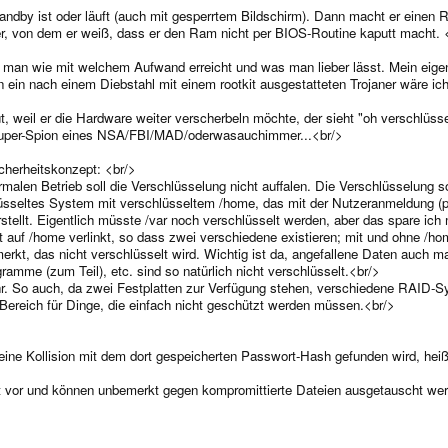
tandby ist oder läuft (auch mit gesperrtem Bildschirm). Dann macht er einen
er, von dem er weiß, dass er den Ram nicht per BIOS-Routine kaputt macht.
 man wie mit welchem Aufwand erreicht und was man lieber lässt. Mein eigen
 ein nach einem Diebstahl mit einem rootkit ausgestatteten Trojaner wäre i
ut, weil er die Hardware weiter verscherbeln möchte, der sieht "oh verschlüss
 Super-Spion eines NSA/FBI/MAD/oderwasauchimmer...<br/>
cherheitskonzept: <br/>
malen Betrieb soll die Verschlüsselung nicht auffalen. Die Verschlüsselung s
lüsseltes System mit verschlüsseltem /home, das mit der Nutzeranmeldung (
tellt. Eigentlich müsste /var noch verschlüsselt werden, aber das spare ich 
t auf /home verlinkt, so dass zwei verschiedene existieren; mit und ohne /
rmerkt, das nicht verschlüsselt wird. Wichtig ist da, angefallene Daten auch m
amme (zum Teil), etc. sind so natürlich nicht verschlüsselt.<br/>
 So auch, da zwei Festplatten zur Verfügung stehen, verschiedene RAID-Sys
r Bereich für Dinge, die einfach nicht geschützt werden müssen.<br/>
 eine Kollision mit dem dort gespeicherten Passwort-Hash gefunden wird, hei
t vor und können unbemerkt gegen kompromittierte Dateien ausgetauscht wer