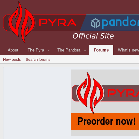
About
The Pyra
The Pandora
Forums
What's ne
New posts
Search forums