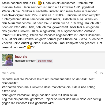
Stelle nochmal danke ED
), hab ich ein seltsames Problem mit
meinem Akku. Denn seit dem ist auch auf Firmware 1.52 upgedatet.
Wenn ich die Pandora ausschalte, lutscht sich mein Akku in rasender
Geschwindigkeit leer. Pro Stunde ca. 10-20%. Pandora ist aber komplett
runtergefahren (kein Lämpchen leutet mehr, Bildschirm aus). Wenn ich
den Akku rausnehme, ist nach 24 Stunden nur ca. 1 % weg. Da ich jetzt
noch ein 2ten Akku hab, hab ich mal gewechselt. Aber hier auch genau
das gleiche Problem. 100% aufgeladen, im ausgeschalteten Zustand
immer 10-20% weg. Wenn die Pandora angeschaltet ist, aber Bildschirm
aus, ist der Akkuverbrauch ganz normal (pro Stunde ca. 2-3%). Auch beim
Zocken keine Auffälligkeiten. Hab schon 2 mal komplett neu geflasht! Hat
jemand ne idee??
??
ingoreis
Hardcore Member
Staff member
Mar 4, 2013
#2
Schüttel mal die Pandora leicht um herauszufinden ob der Akku fest
drinnensitzt.
Wir hatten doch mal Probleme dass manchmal die Akkus ned richtig
sitzen und
dann ganz Paradoxe Dinge passiert sind mit dem Akku.
Leg mal ein paarmal gefaltetes Papier so unter den Akku dass der richtig
gegen die Pandora Pins gedrückt wird.