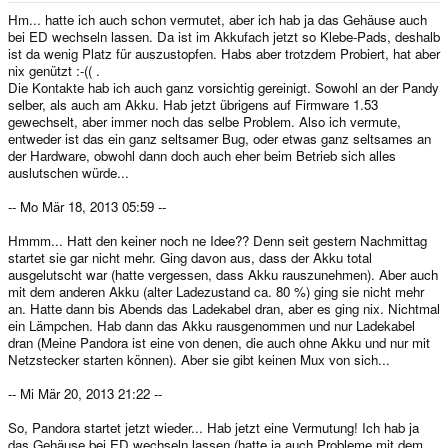
Hm... hatte ich auch schon vermutet, aber ich hab ja das Gehäuse auch
bei ED wechseln lassen. Da ist im Akkufach jetzt so Klebe-Pads, deshalb
ist da wenig Platz für auszustopfen. Habs aber trotzdem Probiert, hat aber
nix genützt :-(( .
Die Kontakte hab ich auch ganz vorsichtig gereinigt. Sowohl an der Pandy
selber, als auch am Akku. Hab jetzt übrigens auf Firmware 1.53
gewechselt, aber immer noch das selbe Problem. Also ich vermute,
entweder ist das ein ganz seltsamer Bug, oder etwas ganz seltsames an
der Hardware, obwohl dann doch auch eher beim Betrieb sich alles
auslutschen würde...
-- Mo Mär 18, 2013 05:59 --
Hmmm... Hatt den keiner noch ne Idee?? Denn seit gestern Nachmittag
startet sie gar nicht mehr. Ging davon aus, dass der Akku total
ausgelutscht war (hatte vergessen, dass Akku rauszunehmen). Aber auch
mit dem anderen Akku (alter Ladezustand ca. 80 %) ging sie nicht mehr
an. Hatte dann bis Abends das Ladekabel dran, aber es ging nix. Nichtmal
ein Lämpchen. Hab dann das Akku rausgenommen und nur Ladekabel
dran (Meine Pandora ist eine von denen, die auch ohne Akku und nur mit
Netzstecker starten können). Aber sie gibt keinen Mux von sich...
-- Mi Mär 20, 2013 21:22 --
So, Pandora startet jetzt wieder... Hab jetzt eine Vermutung! Ich hab ja
das Gehäuse bei ED wechseln lassen (hatte ja auch Probleme mit dem