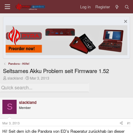
Log in
Register
Pandora - Hilfe!
Seltsames Akku Problem seit Firmware 1.52
T
S
slackland
Mar 3, 2013
h
t
r
a
e
r
a
t
d
d
slackland
s
a
S
Member
t
t
a
e
r
t
Mar 3, 2013
#1
e
Hi! Seit dem ich die Pandora von ED's Reperatur zurückhab (an dieser
r