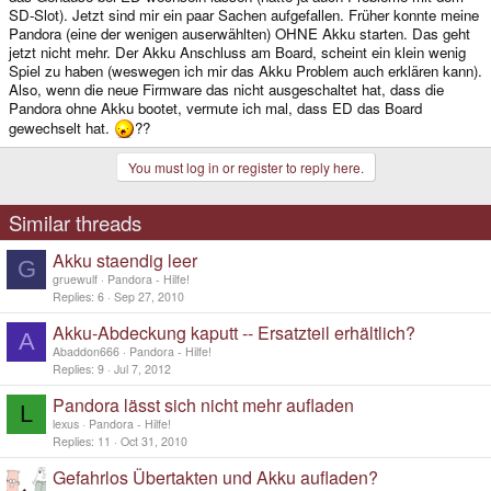
SD-Slot). Jetzt sind mir ein paar Sachen aufgefallen. Früher konnte meine
Pandora (eine der wenigen auserwählten) OHNE Akku starten. Das geht
jetzt nicht mehr. Der Akku Anschluss am Board, scheint ein klein wenig
Spiel zu haben (weswegen ich mir das Akku Problem auch erklären kann).
Also, wenn die neue Firmware das nicht ausgeschaltet hat, dass die
Pandora ohne Akku bootet, vermute ich mal, dass ED das Board
gewechselt hat.
??
You must log in or register to reply here.
Similar threads
Akku staendig leer
G
gruewulf
Pandora - Hilfe!
Replies
6
Sep 27, 2010
Akku-Abdeckung kaputt -- Ersatzteil erhältlich?
A
Abaddon666
Pandora - Hilfe!
Replies
9
Jul 7, 2012
Pandora lässt sich nicht mehr aufladen
L
lexus
Pandora - Hilfe!
Replies
11
Oct 31, 2010
Gefahrlos Übertakten und Akku aufladen?