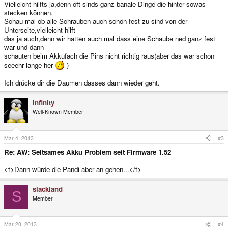
Vielleicht hilfts ja,denn oft sinds ganz banale Dinge die hinter sowas
stecken können.
Schau mal ob alle Schrauben auch schön fest zu sind von der
Unterseite,vielleicht hilft
das ja auch,denn wir hatten auch mal dass eine Schaube ned ganz fest
war und dann
schauten beim Akkufach die Pins nicht richtig raus(aber das war schon
seeehr lange her
)
Ich drücke dir die Daumen dasses dann wieder geht.
infinity
Well-Known Member
Mar 4, 2013
#3
Re: AW: Seltsames Akku Problem seit Firmware 1.52
<t>Dann würde die Pandi aber an gehen...</t>
slackland
S
Member
Mar 20, 2013
#4