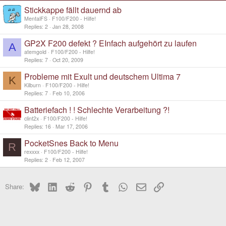
Stickkappe fällt dauernd ab
MentalFS
F100/F200 - Hilfe!
Replies
2
Jan 28, 2008
GP2X F200 defekt ? EInfach aufgehört zu laufen
A
atemgold
F100/F200 - Hilfe!
Replies
7
Oct 20, 2009
Probleme mit Exult und deutschem Ultima 7
K
Kilburn
F100/F200 - Hilfe!
Replies
7
Feb 10, 2006
Batteriefach ! ! Schlechte Verarbeitung ?!
clint2x
F100/F200 - Hilfe!
Replies
16
Mar 17, 2006
PocketSnes Back to Menu
R
rexxxx
F100/F200 - Hilfe!
Replies
2
Feb 12, 2007
Bluesky
LinkedIn
Reddit
Pinterest
Tumblr
WhatsApp
Email
Link
Share: