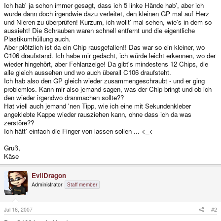
Ich hab' ja schon immer gesagt, dass ich 5 linke Hände hab', aber ich
wurde dann doch irgendwie dazu verleitet, den kleinen GP mal auf Herz
und Nieren zu überprüfen! Kurzum, ich wollt' mal sehen, wie's in dem so
aussieht! Die Schrauben waren schnell entfernt und die eigentliche
Plastikumhüllung auch.
Aber plötzlich ist da ein Chip rausgefallen!! Das war so ein kleiner, wo
C106 draufstand. Ich habe mir gedacht, ich würde leicht erkennen, wo der
wieder hingehört, aber Fehlanzeige! Da gibt's mindestens 12 Chips, die
alle gleich aussehen und wo auch überall C106 draufsteht.
Ich hab also den GP gleich wieder zusammengeschraubt - und er ging
problemlos. Kann mir also jemand sagen, was der Chip bringt und ob ich
den wieder irgendwo dranmachen sollte??
Hat viell auch jemand 'nen Tipp, wie ich eine mit Sekundenkleber
angeklebte Kappe wieder rausziehen kann, ohne dass ich da was
zerstöre??
Ich hätt' einfach die Finger von lassen sollen ... <_<
Gruß,
Käse
EvilDragon
Administrator
Staff member
Jul 16, 2007
#2