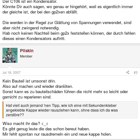
Der C106 ist ein Kondensator.
Könnte Dir auch sagen, wo genau er hingehört, weil es eigentlich immer
der gleiche ist, der bei den gp2xen abfällt.
Die werden in der Regel zur Glättung von Spannungen verwendet, sind
aber nicht zwingend notwendig.
Hab noch keinen Nachteil beim gp2x feststellen können, der durch fehlen
dieses einen Kondensators auftritt.
Pliskin
Member
Jul 16, 2007
#3
Kein Bauteil ist umsonst drin.
Also auf machen und wieder dranlöten.
Sonst kann es zu bauteilschäden führen die nicht mehr so leicht oder
garnicht zu reparieren sind.
Hat viell auch jemand 'nen Tipp, wie ich eine mit Sekundenkleber
angeklebte Kappe wieder rausziehen kann, ohne dass ich da was
zerstöre??
Wiso macht ihr das? <_<
Es gibt genug leute die das schon bereut haben.
Mir fehlt spontan nur rausdremeln ein und neue kappe holen.