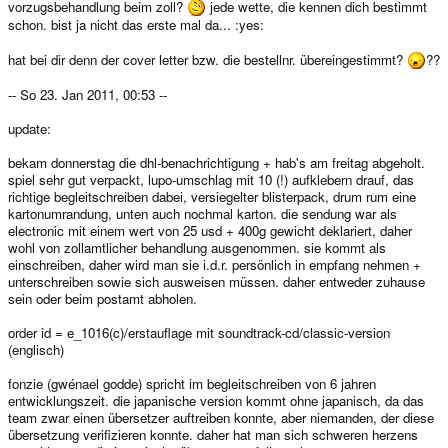
vorzugsbehandlung beim zoll?
jede wette, die kennen dich bestimmt
schon. bist ja nicht das erste mal da... :yes:
hat bei dir denn der cover letter bzw. die bestellnr. übereingestimmt?
??
-- So 23. Jan 2011, 00:53 --
update:
bekam donnerstag die dhl-benachrichtigung + hab's am freitag abgeholt.
spiel sehr gut verpackt, lupo-umschlag mit 10 (!) aufklebern drauf, das
richtige begleitschreiben dabei, versiegelter blisterpack, drum rum eine
kartonumrandung, unten auch nochmal karton. die sendung war als
electronic mit einem wert von 25 usd + 400g gewicht deklariert, daher
wohl von zollamtlicher behandlung ausgenommen. sie kommt als
einschreiben, daher wird man sie i.d.r. persönlich in empfang nehmen +
unterschreiben sowie sich ausweisen müssen. daher entweder zuhause
sein oder beim postamt abholen.
order id = e_1016(c)/erstauflage mit soundtrack-cd/classic-version
(englisch)
fonzie (gwénael godde) spricht im begleitschreiben von 6 jahren
entwicklungszeit. die japanische version kommt ohne japanisch, da das
team zwar einen übersetzer auftreiben konnte, aber niemanden, der diese
übersetzung verifizieren konnte. daher hat man sich schweren herzens