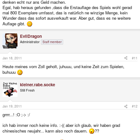
denken echt nur ans Geld machen.
Egal, hab heraus gefunden ,dass die Erstauflage des Spiels wohl gerad
mal 800 Exemplare umfasst, das is natürlich ne winzige Menge, kein
Wunder dass das sofort ausverkauft war. Aber gut, dass es ne weitere
Auflage gibt.
EvilDragon
Administrator
Staff member
Jan 18, 2011
#11
Heute meines vom Zoll geholt, juhuuu, und keine Zeit zum Spielen,
buhuuu
kleiner.rabe.socke
Still Fresh
Jan 19, 2011
#12
grrrr...! :O ;-> :/
ich hab immer noch keine info. :-(( aber ich glaub, wir haben grad
chinesisches neujahr... kann also noch dauern.
??