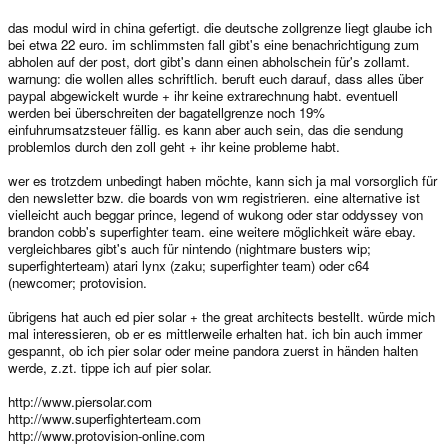
das modul wird in china gefertigt. die deutsche zollgrenze liegt glaube ich
bei etwa 22 euro. im schlimmsten fall gibt's eine benachrichtigung zum
abholen auf der post, dort gibt's dann einen abholschein für's zollamt.
warnung: die wollen alles schriftlich. beruft euch darauf, dass alles über
paypal abgewickelt wurde + ihr keine extrarechnung habt. eventuell
werden bei überschreiten der bagatellgrenze noch 19%
einfuhrumsatzsteuer fällig. es kann aber auch sein, das die sendung
problemlos durch den zoll geht + ihr keine probleme habt.
wer es trotzdem unbedingt haben möchte, kann sich ja mal vorsorglich für
den newsletter bzw. die boards von wm registrieren. eine alternative ist
vielleicht auch beggar prince, legend of wukong oder star oddyssey von
brandon cobb's superfighter team. eine weitere möglichkeit wäre ebay.
vergleichbares gibt's auch für nintendo (nightmare busters wip;
superfighterteam) atari lynx (zaku; superfighter team) oder c64
(newcomer; protovision.
übrigens hat auch ed pier solar + the great architects bestellt. würde mich
mal interessieren, ob er es mittlerweile erhalten hat. ich bin auch immer
gespannt, ob ich pier solar oder meine pandora zuerst in händen halten
werde, z.zt. tippe ich auf pier solar.
http://www.piersolar.com
http://www.superfighterteam.com
http://www.protovision-online.com