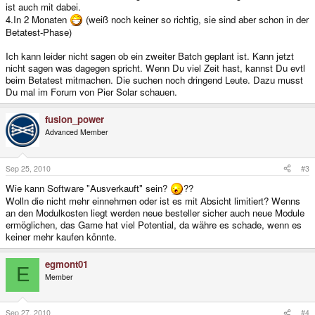
ist auch mit dabei.
4.In 2 Monaten
(weiß noch keiner so richtig, sie sind aber schon in der
Betatest-Phase)
Ich kann leider nicht sagen ob ein zweiter Batch geplant ist. Kann jetzt
nicht sagen was dagegen spricht. Wenn Du viel Zeit hast, kannst Du evtl
beim Betatest mitmachen. Die suchen noch dringend Leute. Dazu musst
Du mal im Forum von Pier Solar schauen.
fusion_power
Advanced Member
Sep 25, 2010
#3
Wie kann Software "Ausverkauft" sein?
??
Wolln die nicht mehr einnehmen oder ist es mit Absicht limitiert? Wenns
an den Modulkosten liegt werden neue besteller sicher auch neue Module
ermöglichen, das Game hat viel Potential, da währe es schade, wenn es
keiner mehr kaufen könnte.
egmont01
E
Member
Sep 27, 2010
#4