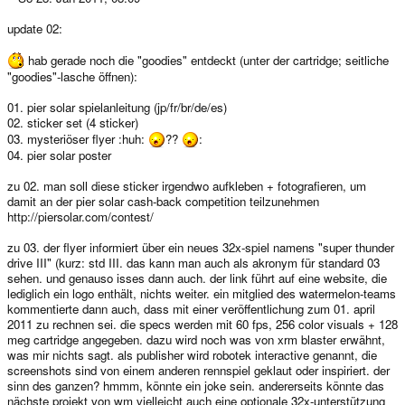
update 02:
hab gerade noch die "goodies" entdeckt (unter der cartridge; seitliche
"goodies"-lasche öffnen):
01. pier solar spielanleitung (jp/fr/br/de/es)
02. sticker set (4 sticker)
03. mysteriöser flyer :huh:
??
:
04. pier solar poster
zu 02. man soll diese sticker irgendwo aufkleben + fotografieren, um
damit an der pier solar cash-back competition teilzunehmen
http://piersolar.com/contest/
zu 03. der flyer informiert über ein neues 32x-spiel namens "super thunder
drive III" (kurz: std III. das kann man auch als akronym für standard 03
sehen. und genauso isses dann auch. der link führt auf eine website, die
lediglich ein logo enthält, nichts weiter. ein mitglied des watermelon-teams
kommentierte dann auch, dass mit einer veröffentlichung zum 01. april
2011 zu rechnen sei. die specs werden mit 60 fps, 256 color visuals + 128
meg cartridge angegeben. dazu wird noch was von xrm blaster erwähnt,
was mir nichts sagt. als publisher wird robotek interactive genannt, die
screenshots sind von einem anderen rennspiel geklaut oder inspiriert. der
sinn des ganzen? hmmm, könnte ein joke sein. andererseits könnte das
nächste projekt von wm vielleicht auch eine optionale 32x-unterstützung