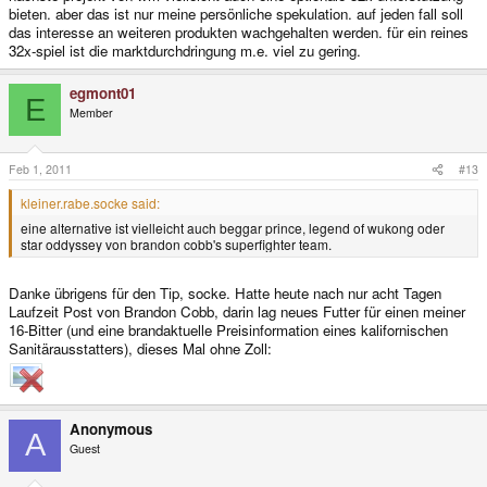
bieten. aber das ist nur meine persönliche spekulation. auf jeden fall soll
das interesse an weiteren produkten wachgehalten werden. für ein reines
32x-spiel ist die marktdurchdringung m.e. viel zu gering.
egmont01
E
Member
Feb 1, 2011
#13
kleiner.rabe.socke said:
eine alternative ist vielleicht auch beggar prince, legend of wukong oder
star oddyssey von brandon cobb's superfighter team.
Danke übrigens für den Tip, socke. Hatte heute nach nur acht Tagen
Laufzeit Post von Brandon Cobb, darin lag neues Futter für einen meiner
16-Bitter (und eine brandaktuelle Preisinformation eines kalifornischen
Sanitärausstatters), dieses Mal ohne Zoll:
Anonymous
A
Guest