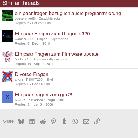
Similar threads
ein paar fragen bezüglich audio programmierung
boeseronkel2k
Entwicklerecke
Replies
5
Oct 25, 2005
Ein paar Fragen zum Dingoo a320...
Camaro8000
Dingoo - Allgemeines
Replies
8
Dec 4, 2010
Ein paar Fragen zum Firmware update.
Ms Dos 1.0
Caanoo - Allgemeines
Replies
10
Sep 25, 2011
Diverse Fragen
andre
F100/F200 - Hilfe!
Replies
8
Dec 14, 2007
Ein paar fragen zum gpx2!
X
X-CraX
F100/F200 - Allgemeines
Replies
31
Jan 31, 2006
Bluesky
LinkedIn
Reddit
Pinterest
Tumblr
WhatsApp
Email
Link
Share: