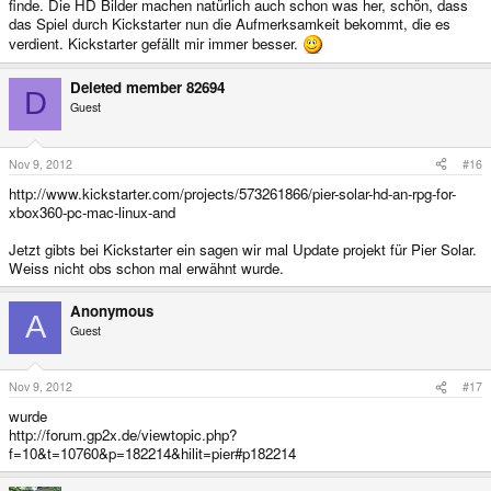
finde. Die HD Bilder machen natürlich auch schon was her, schön, dass
das Spiel durch Kickstarter nun die Aufmerksamkeit bekommt, die es
verdient. Kickstarter gefällt mir immer besser.
Deleted member 82694
D
Guest
Nov 9, 2012
#16
http://www.kickstarter.com/projects/573261866/pier-solar-hd-an-rpg-for-
xbox360-pc-mac-linux-and
Jetzt gibts bei Kickstarter ein sagen wir mal Update projekt für Pier Solar.
Weiss nicht obs schon mal erwähnt wurde.
Anonymous
A
Guest
Nov 9, 2012
#17
wurde
http://forum.gp2x.de/viewtopic.php?
f=10&t=10760&p=182214&hilit=pier#p182214