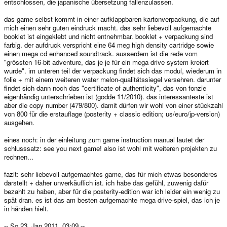
entschlossen, die japanische übersetzung fallenzulassen.
das game selbst kommt in einer aufklappbaren kartonverpackung, die auf
mich einen sehr guten eindruck macht. das sehr liebevoll aufgemachte
booklet ist eingeklebt und nicht entnehmbar. booklet + verpackung sind
farbig. der aufdruck verspricht eine 64 meg high density cartridge sowie
einen mega cd enhanced soundtrack. ausserdem ist die rede vom
"grössten 16-bit adventure, das je je für ein mega drive system kreiert
wurde". im unteren teil der verpackung findet sich das modul, wiederum in
folie + mit einem weiteren water melon-qualitätssiegel versehren. darunter
findet sich dann noch das "certificate of authenticity", das von fonzie
eigenhändig unterschrieben ist (godde 11/2010). das interessanteste ist
aber die copy number (479/800). damit dürfen wir wohl von einer stückzahl
von 800 für die erstauflage (posterity + classic edition; us/euro/jp-version)
ausgehen.
eines noch: in der einleitung zum game instruction manual lautet der
schlusssatz: see you next game! also ist wohl mit weiteren projekten zu
rechnen...
fazit: sehr liebevoll aufgemachtes game, das für mich etwas besonderes
darstellt + daher unverkäuflich ist. ich habe das gefühl, zuwenig dafür
bezahlt zu haben, aber für die posterity-edition war ich leider ein wenig zu
spät dran. es ist das am besten aufgemachte mega drive-spiel, das ich je
in händen hielt.
-- So 23. Jan 2011, 03:09 --