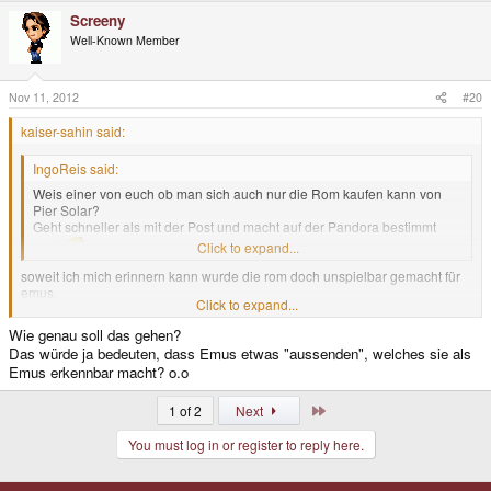
Screeny
Well-Known Member
Nov 11, 2012
#20
kaiser-sahin said:
IngoReis said:
Weis einer von euch ob man sich auch nur die Rom kaufen kann von
Pier Solar?
Geht schneller als mit der Post und macht auf der Pandora bestimmt
spaß
Click to expand...
soweit ich mich erinnern kann wurde die rom doch unspielbar gemacht für
emus.
Click to expand...
kann mich auch täuchen.
Wie genau soll das gehen?
Das würde ja bedeuten, dass Emus etwas "aussenden", welches sie als
Emus erkennbar macht? o.o
Last
1 of 2
Next
You must log in or register to reply here.