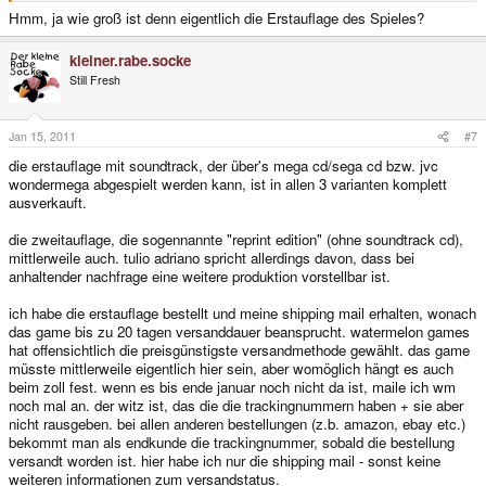
Hmm, ja wie groß ist denn eigentlich die Erstauflage des Spieles?
kleiner.rabe.socke
Still Fresh
Jan 15, 2011
#7
die erstauflage mit soundtrack, der über's mega cd/sega cd bzw. jvc
wondermega abgespielt werden kann, ist in allen 3 varianten komplett
ausverkauft.
die zweitauflage, die sogennannte "reprint edition" (ohne soundtrack cd),
mittlerweile auch. tulio adriano spricht allerdings davon, dass bei
anhaltender nachfrage eine weitere produktion vorstellbar ist.
ich habe die erstauflage bestellt und meine shipping mail erhalten, wonach
das game bis zu 20 tagen versanddauer beansprucht. watermelon games
hat offensichtlich die preisgünstigste versandmethode gewählt. das game
müsste mittlerweile eigentlich hier sein, aber womöglich hängt es auch
beim zoll fest. wenn es bis ende januar noch nicht da ist, maile ich wm
noch mal an. der witz ist, das die die trackingnummern haben + sie aber
nicht rausgeben. bei allen anderen bestellungen (z.b. amazon, ebay etc.)
bekommt man als endkunde die trackingnummer, sobald die bestellung
versandt worden ist. hier habe ich nur die shipping mail - sonst keine
weiteren informationen zum versandstatus.