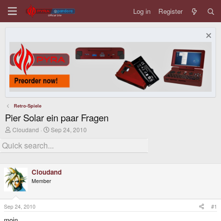
Log in
Register
Retro-Spiele
Pier Solar ein paar Fragen
T
S
Cloudand
Sep 24, 2010
h
t
r
a
e
r
a
t
d
d
Cloudand
s
a
t
t
Member
a
e
r
t
Sep 24, 2010
#1
e
r
moin,