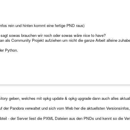
 Infos rein und hinten kommt eine fertige PND raus)
r sagt sowas brauchen wir noch oder sowas wäre nice to have?
 an als Community Projekt aufziehen um nicht die ganze Arbeit alleine zuhab
er Python.
ository geben, welches mit opkg update & opkg upgrade dann auch alles aktuali
 der Pandora verwaltet und sich vom Web her die aktuellsten Versionsinfos, etc
Webteil - der Server liest die PXML Dateien aus den PNDs und kennt so die 