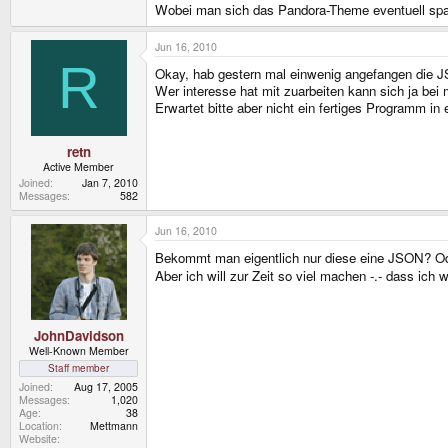
Wobei man sich das Pandora-Theme eventuell spare
Jun 16, 2010
R
Okay, hab gestern mal einwenig angefangen die J
Wer interesse hat mit zuarbeiten kann sich ja bei 
Erwartet bitte aber nicht ein fertiges Programm in
retn
Active Member
Joined
Jan 7, 2010
Messages
582
Jun 16, 2010
Bekommt man eigentlich nur diese eine JSON? Od
Aber ich will zur Zeit so viel machen -.- dass ich 
JohnDavidson
Well-Known Member
Staff member
Joined
Aug 17, 2005
Messages
1,020
Age
38
Location
Mettmann
Website