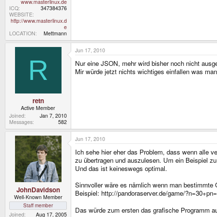
www.masterlinux.de
ICQ
347384376
WEBSITE
http://www.masterlinux.d
e
LOCATION
Mettmann
Jun 17, 2010
R
Nur eine JSON, mehr wird bisher noch nicht ausgeg
Mir würde jetzt nichts wichtiges einfallen was ma
retn
Active Member
Joined
Jan 7, 2010
Messages
582
Jun 17, 2010
Ich sehe hier eher das Problem, dass wenn alle v
zu übertragen und auszulesen. Um ein Beispiel zu
Und das ist keineswegs optimal.
Sinnvoller wäre es nämlich wenn man bestimmte Q
JohnDavidson
Beispiel: http://pandoraserver.de/game/?n=30+pn
Well-Known Member
Staff member
Das würde zum ersten das grafische Programm auf
Joined
Aug 17, 2005