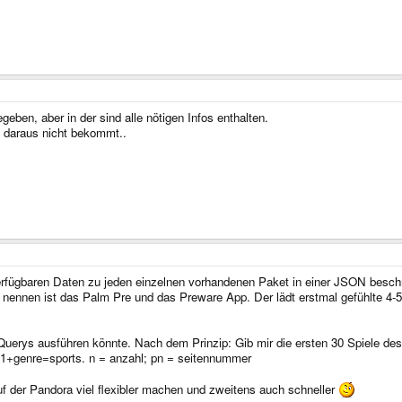
eben, aber in der sind alle nötigen Infos enthalten.
n daraus nicht bekommt..
erfügbaren Daten zu jeden einzelnen vorhandenen Paket in einer JSON beschr
 nennen ist das Palm Pre und das Preware App. Der lädt erstmal gefühlte 4-5
uerys ausführen könnte. Nach dem Prinzip: Gib mir die ersten 30 Spiele de
=1+genre=sports. n = anzahl; pn = seitennummer
 der Pandora viel flexibler machen und zweitens auch schneller