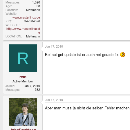
Messages
1,020
Age
38
Location
Mettmann
Website
www.masterlinux.de
ICQ
347384376
WEBSITE
http://www.masterlinux.d
e
LOCATION
Mettmann
Jun 17, 2010
R
Bei apt-get update ist er auch net gerade fix
retn
Active Member
Joined
Jan 7, 2010
Messages
582
Jun 17, 2010
Aber man muss ja nicht die selben Fehler machen
JohnDavidson