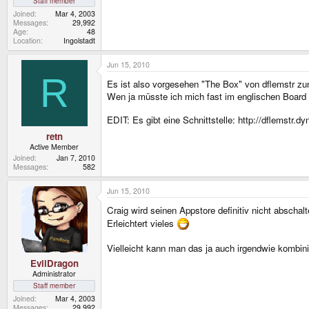
Staff member
Joined
Mar 4, 2003
Messages
29,992
Age
48
Location
Ingolstadt
Jun 15, 2010
R
Es ist also vorgesehen "The Box" von dflemstr 
Wen ja müsste ich mich fast im englischen Board m
EDIT: Es gibt eine Schnittstelle: http://dflemstr.d
retn
Active Member
Joined
Jan 7, 2010
Messages
582
Jun 15, 2010
Craig wird seinen Appstore definitiv nicht absch
Erleichtert vieles
Vielleicht kann man das ja auch irgendwie kombin
EvilDragon
Administrator
Staff member
Joined
Mar 4, 2003
Messages
29,992