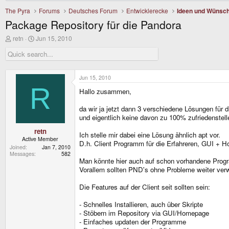
The Pyra
Forums
Deutsches Forum
Entwicklerecke
Ideen und Wünsc
Package Repository für die Pandora
T
S
retn
Jun 15, 2010
h
t
r
a
e
r
a
t
d
d
Jun 15, 2010
s
a
R
Hallo zusammen,
t
t
a
e
r
da wir ja jetzt dann 3 verschiedene Lösungen f
t
und eigentlich keine davon zu 100% zufriedenstelle
e
r
retn
Ich stelle mir dabei eine Lösung ähnlich apt vor.
Active Member
D.h. Client Programm für die Erfahreren, GUI + Hom
Joined
Jan 7, 2010
Messages
582
Man könnte hier auch auf schon vorhandene Prog
Vorallem sollten PND's ohne Probleme weiter ver
Die Features auf der Client seit sollten sein:
- Schnelles Installieren, auch über Skripte
- Stöbern im Repository via GUI/Homepage
- Einfaches updaten der Programme