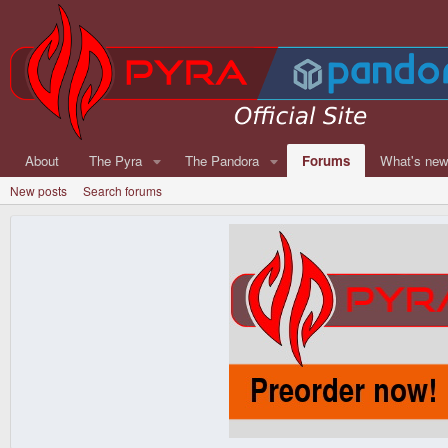
About
The Pyra
The Pandora
Forums
What's ne
New posts
Search forums