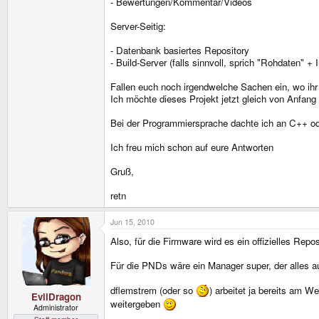
- Bewertungen/Kommentar/Videos
Server-Seitig:
- Datenbank basiertes Repository
- Build-Server (falls sinnvoll, sprich "Rohdaten" +
Fallen euch noch irgendwelche Sachen ein, wo ih
Ich möchte dieses Projekt jetzt gleich von Anfang
Bei der Programmiersprache dachte ich an C++ od
Ich freu mich schon auf eure Antworten
Gruß,
retn
Jun 15, 2010
Also, für die Firmware wird es ein offizielles Rep
Für die PNDs wäre ein Manager super, der alles auf
dflemstrem (oder so
) arbeitet ja bereits am 
EvilDragon
weitergeben
Administrator