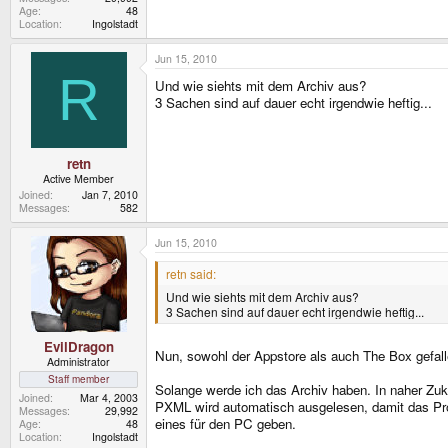
Age
48
Location
Ingolstadt
Jun 15, 2010
R
Und wie siehts mit dem Archiv aus?
3 Sachen sind auf dauer echt irgendwie heftig...
retn
Active Member
Joined
Jan 7, 2010
Messages
582
Jun 15, 2010
retn said:
Und wie siehts mit dem Archiv aus?
3 Sachen sind auf dauer echt irgendwie heftig...
EvilDragon
Nun, sowohl der Appstore als auch The Box gefall
Administrator
Staff member
Solange werde ich das Archiv haben. In naher Zuku
Joined
Mar 4, 2003
PXML wird automatisch ausgelesen, damit das Pro
Messages
29,992
eines für den PC geben.
Age
48
Location
Ingolstadt