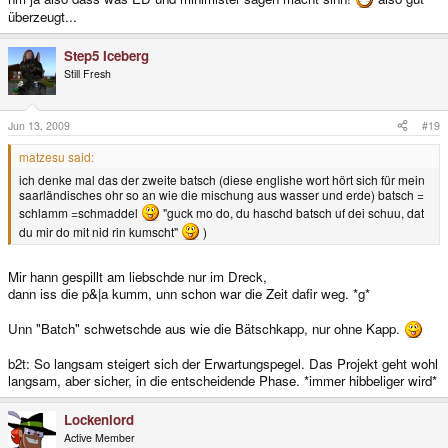
überzeugt...
Step5 Iceberg
Still Fresh
Jun 13, 2009
#19
matzesu said:
ich denke mal das der zweite batsch (diese englishe wort hört sich für mein
saarländisches ohr so an wie die mischung aus wasser und erde) batsch =
schlamm =schmaddel
"guck mo do, du haschd batsch uf dei schuu, dat
du mir do mit nid rin kumscht"
)
Mir hann gespillt am liebschde nur im Dreck,
dann iss die p&|a kumm, unn schon war die Zeit dafir weg. *g*
Unn "Batch" schwetschde aus wie die Bätschkapp, nur ohne Kapp.
b2t: So langsam steigert sich der Erwartungspegel. Das Projekt geht wohl
langsam, aber sicher, in die entscheidende Phase. *immer hibbeliger wird*
Lockenlord
Active Member