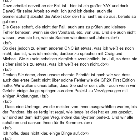
<br/>
Dave arbeitet derzeit an der Fall ist - hier ist ein großer YAY und dank
DaveC für seine Arbeit so weit. Ich (und ich denke, auch die
Gemeinschaft) absolut die Arbeit über den Fall sieht es so aus, bereits so
gut<br/>
Die Gesellschaft, die nicht der Fall, auch uns zu prüfen und kleinere
Fehler beheben, wenn sie den Vorstand, etc. von uns. Und sie auch nicht
wissen, was sie tun, wie sie Sachen wie diese seit Jahren.<br/>
<br/>
Ob dies jedoch zu einem anderen CNC ist etwas, was ich weiß es noch
nicht, das ist, was ich möchte, darüber zu sprechen mit Craig und
Michael. Sie zu sein scheinen ziemlich zuversichtlich, im Juli, so dass sie
sicher sind bis zu etwas, was ich weiß es noch nicht.<br/>
<br/>
Denken Sie daran, dass unsere oberste Priorität ist nach wie vor, dass
auch das erste Gerät nicht über solche Fehler wie die GP2X First Edition
hatte. Wir wollen sicherstellen, dass Sie sicher sein, alle - auch wenn wir
Gefahr, einige Jungs springen aus dem Projekt zu Verzögerungen mit
einigen Änderungen.<br/>
<br/>
, Dass eine Umfrage, wo die meisten von Ihnen ausgewählten warten, bis
der Pandora, bis es fertig ist (egal, wie lange ist die) hat es uns gezeigt,
wir sind auf dem richtigen Weg, indem das System perfekt. Und wir alle
schätzen und danken Ihnen für Ihr Kommen.<br/>
<br/>
Ich hoffe, dass nicht klar, einige Dinge auf.<br/>
<br/>