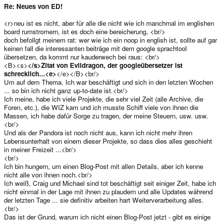
Das einzige, was wir am Gehäuse ändern mussten war die Höhe des
Re: Neues von ED!
DPads (damit es besser funktioniert) und der Hinge. Der Rest war in
Ordnung. Wir brauchen vermutlich kein weiteres CNC-Gehäuse, sondern
<r>neu ist es nicht, aber für alle die nicht wie ich manchmal im englishen
lediglich ein DPad. Und das kann innerhalb weniger Tage erstellt werden.
Wir hoffen, dass Dave alle Änderungen bis nächste Woche fertig hat. Ja, wir
board rumstromern, ist es doch eine bereicherung, <br/>
wissen, dass das noch eine gewisse Zeitspanne ist... aber durch die
doch befollgt meinem rat: wer wie ich ein noop in english ist, sollte auf gar
Finanzkrise hat Daves Firma leider einige Mitarbeiter ausgestellt, so dass er
keinen fall die interessanten beiträge mit dem google sprachtool
nun doppelt soviel arbeiten darf und so viel weniger Zeit für das Gehäuse
übersetzen, da kommt nur kauderwech bei raus: <br/>
hat. Wir sind wirklich dankbar, dass er daran arbeitet, es zu perfektionieren.
<B><s>
</s>Zitat von Evildragon, der googleübersetzer ist
Nun aber zur Lösung, die ich oben erwähnt habe: Der Gußform-Hersteller
schrecklich...<e>
</e></B><br/>
hat uns seine Hilfe angeboten. Er bekommt zusammen mit den Daten für
Um auf dem Thema. Ich war beschäftigt und sich in den letzten Wochen
das fertige Modell quasi eine komplette Pandora (alle Teile, LCD, Hinge,
Platine, Keymatte, etc.) und wird die Daten nochmals mit den Teilen
... so bin ich nicht ganz up-to-date ist.<br/>
vergleichen - um sicherzustellen, dass auch wirklich alles passt. Die Firma
Ich meine, habe ich viele Projekte, die sehr viel Zeit (alle Archive, die
stellt seit Jahren Gehäuse her und kennt sich hier sehr gut aus, das hilft uns
Foren, etc.), die WIZ kam und ich musste Schiff viele von ihnen die
also definitiv weiter. Der einzige Nachteil ist, dass die Gußformerstellung
Massen, ich habe dafür Sorge zu tragen, der meine Steuern, usw. usw.
nun etwas länger dauert, nämlich geschätzte 45 Tage statt 35. Aber dafür
<br/>
wird sichergestellt, dass alles passt - sonst könnte es passieren, dass wir
Und als der Pandora ist noch nicht aus, kann ich nicht mehr ihren
nochmals ein komplettes Gehäuse machen müssten, was viel mehr Zeit und
Lebensunterhalt von einem dieser Projekte, so dass dies alles geschieht
jede Menge Geld kosten würde.
in meiner Freizeit ...<br/>
In dieser Zeit können wir aber dann auch problemlos die CE-Tests
durchführen und sogar noch das Board anpassen, sollte es aus CE-
<br/>
Gründen nötig sein.
Ich bin hungern, um einen Blog-Post mit allen Details, aber ich kenne
nicht alle von ihnen noch.<br/>
6. Software
Ich weiß, Craig und Michael sind tot beschäftigt seit einiger Zeit, habe ich
Das Betriebssystem und die Treiber sind mittlerweile schon sehr weit
nicht einmal in der Lage mit ihnen zu plaudern und alle Updates während
fortgeschritten. Es läuft schon fast alles, lediglich WiFi bereitet uns noch ein
der letzten Tage ... sie definitiv arbeiten hart Weiterverarbeitung alles.
paar Probleme. Die Hardware funktioniert, Lowlevel WiFi-Tests laufen
<br/>
problemlos, aber im Angström-Image haben wir den Treiber noch nicht zum
Laufen bekommen. Wenn das bis zur Fertigstellung der Pandora nicht
Das ist der Grund, warum ich nicht einen Blog-Post jetzt - gibt es einige