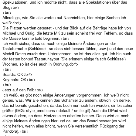
behoben werden kann, wird es durch ein späteres automatisches Firmware-
Spekulationen, und ich möchte nicht, dass alle Spekulationen über das
Update behoben. Macht Euch keine Sorgen
Blog<br/>
<br/>
Ich hoffe, ich konnte hier ein wenig aufklären, was so alles passiert ist...
Allerdings, wie Sie alle warten auf Nachrichten, hier einige Sachen ich
natürlich ist noch eine Menge mehr langweiliger Sachen passiert
weiß:<br/>
(Organisation zwischen allen Firmen, NDAs unterschreiben. Lizenzen, etc.),
Die Platten werden getestet - und der Blick auf die Beiträge habe ich von
aber ich denke, das wichtigste ist erzählt.
Michael und Craig, die letzte MK zu sein scheint frei von Fehlern, so dass
die Masse könnte bald beginnen.<br/>
Nochmals zusammenfassend::
Ich weiß sicher, dass es noch einige kleinere Änderungen an der
Platinen: Fertig und funktionierend
Tastaturmatte: Fertig und in Produktion
Tastaturmatte (Schlüssel, so dass sich besser fühlen, usw.) und das neue
Analoge Controller: Probleme gelöst, neue Controller bereits da und
Modell Daten wurde dem Unternehmen, so ist das alles gut. Ich bin auch
funktionieren ohne Probleme
der festen borked Tastaturlayout (Sie erinnern einige falsch Schlüssel)
CE Test: Wird während Gußformherstellung durchgeführt
Wochen, so ist dies auch in Ordnung.<br/>
Gehäuse: Die letzten Fehler werden behoben, sollte nächste Woche beim
<br/>
Massenproduktionswerk eintreffen
Boards: OK<br/>
Keymats: OK<br/>
Das wäre alles soweit. Danke fürs Lesen... und noch einen VIEL größeren
<br/>
Dank, dass Ihr uns so lange die Stange haltet
Jetzt auf den Fall:<br/>
Wir haben einige Kommentare wie "Ich warte lieber länger, hauptsache, das
Gerät hat keine Fehler!" erhalten. Und deswegen haben wir auch alle
Ich weiß, es gibt noch einige Änderungen vorgenommen. Ich weiß nicht
Fehler beseitigt - statt mit dem fast perfekten Gehäuse in Massenproduktion
genau, was. Wir alle kennen das Scharnier zu ändern, obwohl ich denke,
zu gehen. Es ist eine Spielekonsole - und die Spielsteuerungen sollten
das ist bereits geschehen, da das Loch nur noch tun werden, ein bisschen
nicht nur funktionieren, sondern sich auch wirklich gut anfühlen. Danke
größer (IMG: style_emoticons / default / smile.gif) Auch die DPad wird
nochmals!
etwas ändern, so dass Horizontalen arbeiten besser. Dann wird es noch
einige kleinere Änderungen hier und da, um das Board besser (es wird
nicht helfen, wenn alles bricht, wenn Sie versehentlich Rückgang der
Pandora).<br/>