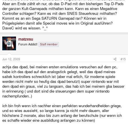
Aber am Ende zählt eh nur, ob das D-Pad mit den bisherigen Top D-Pads
der ganzen Kult-Gamepads mithalten kann. Kann es einen Megadrive
Controller schlagen? Kann es mit dem SNES Steuerkreuz mithalten?
Kommt es an ein Sega SATURN Gamepad ran? Können wir in
Prügelspielen damit alle Special moves wie im Original ausführen?
DaveC wird es wissen. ^_^
matzesu
Forum Addict!
Staff member
Jun 12, 2009
#15
achja das dpad, bei meinen ersten emulations versuchen auf dem pc,
habe ich das dpad auf den analogstick gelegt, weil das dpad meines
saitek kontrollers schrecklich ist (aber mal erlich, für moderne spiele
werden nicht mehr so heufig das dpad benutzt) super nintendo war mit
dem dpad ein graus, viel zu langsam, das hab ich bei meinem gba besser
in erinnerung ( und dort sind die steuerungen dem super nintendo
nachempfunden..)
ich bin froh wenn ich nachher einen perfekten wunderhandhelden griege,
und so wies aussieht, so lange kanns ja nicht mehr dauern, aller
höchstens 2 monate, also bis zum anfang der berufschule (nur wenn ich
es schaffe wieder eine ausbildlung anfangen zu können)