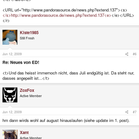
<URL url="http://www.pandorasource.de/news.php?extend.137"><s>
</s>http://www.pandorasource.de/news.php?extend.137<e>
</e></URL>
</r>
Kiste1985
Still Fresh
Jun 12, 2009
#6
Re: Neues von ED!
<t>Und das heisst immernoch nicht, dass Juli endgültig ist. Da steht nur,
dasses angepeilt ist...</t>
ZoxFox
Active Member
Jun 12, 2009
#7
hm dann wirds wohl auf august hinauslaufen (siehe update im 1. post).
Xant
Active Member