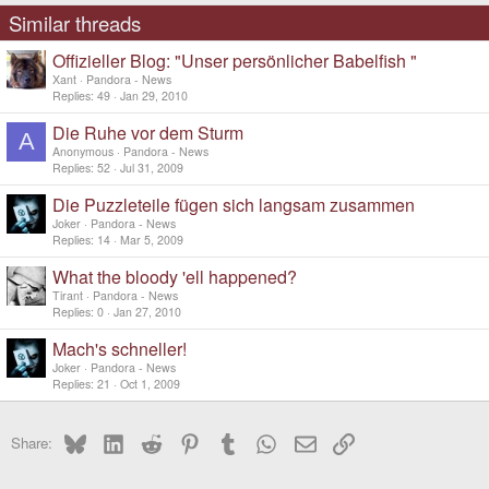
Similar threads
Offizieller Blog: "Unser persönlicher Babelfish "
Xant
Pandora - News
Replies
49
Jan 29, 2010
Die Ruhe vor dem Sturm
A
Anonymous
Pandora - News
Replies
52
Jul 31, 2009
Die Puzzleteile fügen sich langsam zusammen
Joker
Pandora - News
Replies
14
Mar 5, 2009
What the bloody 'ell happened?
Tirant
Pandora - News
Replies
0
Jan 27, 2010
Mach's schneller!
Joker
Pandora - News
Replies
21
Oct 1, 2009
Bluesky
LinkedIn
Reddit
Pinterest
Tumblr
WhatsApp
Email
Link
Share: