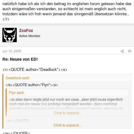
natürlich habe ich als ich den beitrag im englishen forum gelesen habe das
auch einigermaßen verstanden, so schlecht ist mein englich auch nicht,
trotzdem wäre ich froh wenn jemand das sinngemäß übersetzen könnte..
</r>
ZoxFox
Active Member
Jun 12, 2009
#5
Re: Neues von ED!
<r><QUOTE author="Deadlock"><s>
Deadlock said:
</s><QUOTE author="Flyn"><s>
Flyn said:
</s>also dann liegts jetzt nur noch am case...aber jetzt muss eigentlich
noch mal ein neuer cnc prototyp hergestellt werden, dann nochmal
getestet und dann kann erst die gußform geordert werden. wie man da
auf juli kommen kann, würd mich echt interessieren....<e>
Click to expand...
</e></QUOTE>
Click to expand...
Juli wurde ja nicht versprochen von craig und mweston, wenn ich die
</e></QUOTE>
Aussagen richtig im Kopf hab.<e>