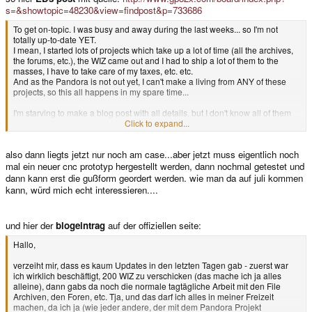
s=&showtopic=48230&view=findpost&p=733686
To get on-topic. I was busy and away during the last weeks... so I'm not
totally up-to-date YET.
I mean, I started lots of projects which take up a lot of time (all the archives,
the forums, etc.), the WIZ came out and I had to ship a lot of them to the
masses, I have to take care of my taxes, etc. etc.
And as the Pandora is not out yet, I can't make a living from ANY of these
projects, so this all happens in my spare time...
I'm starving to make a blog post with all details, but I don't know all of them
yet.
Click to expand...
I know craig and Michael are dead busy since a while, I haven't even been
able to chat with them and get all updates during the last days... they're
also dann liegts jetzt nur noch am case...aber jetzt muss eigentlich noch
definately working hard finishing everything up.
That's the reason I didn't do a blog post now - there would be some
mal ein neuer cnc prototyp hergestellt werden, dann nochmal getestet und
speculation and I don't want any speculations on the blog
dann kann erst die gußform geordert werden. wie man da auf juli kommen
kann, würd mich echt interessieren....
However, as you're all waiting for news, here's some stuff I know:
The boards are being tested - and looking at the posts I saw from Michael
and craig, the last MK seems to be error-free so the mass production could
und hier der
blogeintrag
auf der offiziellen seite:
start soon.
I do know for sure that there were some minor changes to the keymat (so
Hallo,
that keys feel better, etc.) and the new model data has been submitted to the
company, so this is all good. I also fixed the borked keyboard layout (you
verzeiht mir, dass es kaum Updates in den letzten Tagen gab - zuerst war
remember some misaligned keys) weeks ago, so this is also fine.
ich wirklich beschäftigt, 200 WIZ zu verschicken (das mache ich ja alles
alleine), dann gabs da noch die normale tagtägliche Arbeit mit den File
Boards: OK
Archiven, den Foren, etc. Tja, und das darf ich alles in meiner Freizeit
Keymats: OK
machen, da ich ja (wie jeder andere, der mit dem Pandora Projekt