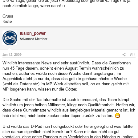
Die 45 Tage, gelten die ab jetzt? Arbeitstag oder generell 45 Tage? Is ja
noch ziemlich lange, wenn dann! :>
Gruss
Kiste
fusion_power
Advanced Member
Jun 12, 2009
#14
Wirklich interessante News und sehr ausführlich. Dass die Gussformen
nun 45 Tage dauern, scheint einen August Termin wahrscheinlich zu
machen, außer es würde noch diese Woche damit angefangen, im
Augenblick steht ja nur da, dass das gefixte gehäuse nächste Woche
(wohl als Datensatz) im MP Werk eintreffen soll, ob es dann gleich mit
MP losgehen kann, wissen nur die Götter.
Die Sache mit der Tastaturmatte ist auch interessant, das Team kämpft
wirklich um jeden halben Millimeter, klingt nach Qualitätsarbeit. Hoffen wir,
dass diese Gummimatte wirklich aus langlebigen Material gemacht ist, ich
hab nicht vor, mich beim zocken oder tippen zurück zu halten.
Und wurde das D-Pad nun hochgebockt oder tiefer gelegt und was fühlte
sich da nun eigentlich nicht korrekt an? Kann mir das nicht so gut
vorstellen, ohne echte Pandora zum Vergleichen in den Händen zu halten.