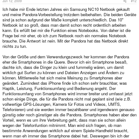
Jun 12, 2009
#12
Ich habe mir Ende letzten Jahres ein Samsung NC10 Netbook gekauft
und meine Pandora-Vorbestellung trotzdem beibehalten. Die beiden Geräte
sind ja schon aufgrund der Maße komplett unterschiedlich. Das 10"
Netbook ist so groß, dass man damit schon recht ordentlich arbeiten
kann. Es erfüllt bei mir die Funktion eines Notebooks. Von daher ist die
Frage bei mir eher, ob ich zum Netbook noch ein normales Notebook
brauche. Die Antwort ist nein. Mit der Pandora hat das Netbook direkt
nichts zu tun.
Von der Größe und dem Verwendungszweck her kommen der Pandora
eher die Smartphones in die Quere. Bevor ich ein Smartphone besaß,
dachte ich, dass die Dinger zu klein und fummelig wären, um damit
wirklich gut Surfen zu können und Dateien Anzeigen und Ändern zu
können. Mittlerweile hat sich meine Meinung zu Smartphones aber
geändert. Zumindest das iPhone finde ich schon sehr brauchbar, was
Haptik, Leistung, Funktionsumfang und Bedienung angeht. Der
Funktionsumfang von Smartphones wird immer breiter und umfasst jetzt
schon einige Dinge, die für die Pandora nicht mal geplant sind (wie z.B.
vollwertige GPS-Lösungen, Kamera für Fotos und Videos, UMTS,
Telefonieren) und sie werden immer bezahlbarer und irgendwann genauso
günstig oder noch günstiger als die Pandora. Smartphones haben aber den
Vorteil, wenn es um ihre Verbreitung geht, dass man sie schon allein
wegen der Telefonfuntion mitnimmt. Man wird sich fragen, ob man
bestimmte Anwendungen wirklich auf einem Spiele-Handheld braucht,
wenn man eh immer das Smartphone dabei hat. Deswegen bin ich der