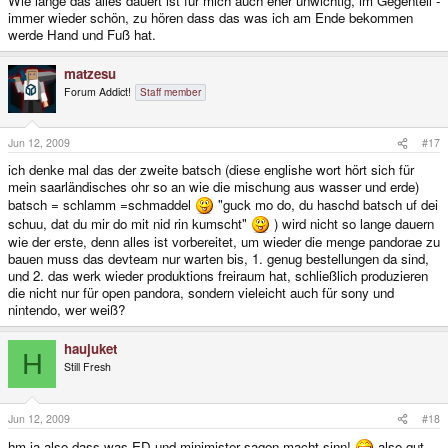
Wie lange das alles dauert ist für mich auch eher unwichtig, im Gegenteil -
immer wieder schön, zu hören dass das was ich am Ende bekommen
werde Hand und Fuß hat.
matzesu
Forum Addict!
Staff member
Jun 12, 2009
#17
ich denke mal das der zweite batsch (diese englishe wort hört sich für
mein saarländisches ohr so an wie die mischung aus wasser und erde)
batsch = schlamm =schmaddel
"guck mo do, du haschd batsch uf dei
schuu, dat du mir do mit nid rin kumscht"
) wird nicht so lange dauern
wie der erste, denn alles ist vorbereitet, um wieder die menge pandorae zu
bauen muss das devteam nur warten bis, 1. genug bestellungen da sind,
und 2. das werk wieder produktions freiraum hat, schließlich produzieren
die nicht nur für open pandora, sondern vieleicht auch für sony und
nintendo, wer weiß?
haujuket
H
Still Fresh
Jun 12, 2009
#18
hm ja also dass was ED und minimister sagen macht sinn!
also gut