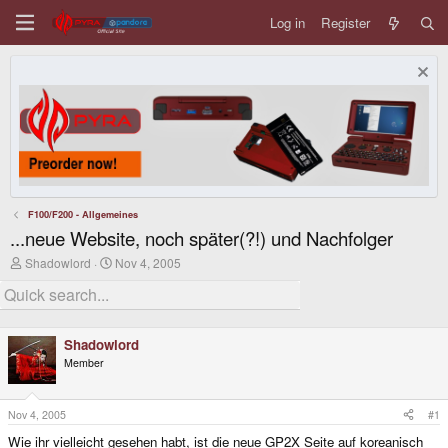
Log in
Register
F100/F200 - Allgemeines
...neue Website, noch später(?!) und Nachfolger
T
S
Shadowlord
Nov 4, 2005
h
t
r
a
e
r
a
t
d
d
Shadowlord
s
a
Member
t
t
a
e
r
t
Nov 4, 2005
#1
e
Wie ihr vielleicht gesehen habt, ist die neue GP2X Seite auf koreanisch
r