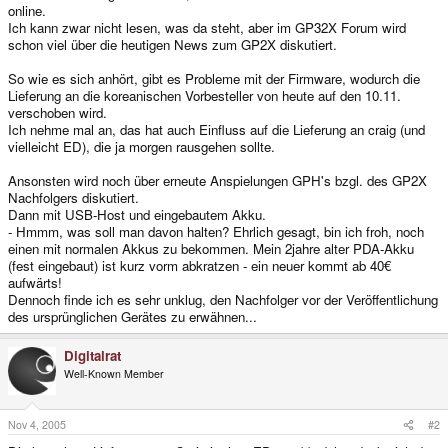
online.
Ich kann zwar nicht lesen, was da steht, aber im GP32X Forum wird
schon viel über die heutigen News zum GP2X diskutiert.
So wie es sich anhört, gibt es Probleme mit der Firmware, wodurch die
Lieferung an die koreanischen Vorbesteller von heute auf den 10.11.
verschoben wird.
Ich nehme mal an, das hat auch Einfluss auf die Lieferung an craig (und
vielleicht ED), die ja morgen rausgehen sollte.
Ansonsten wird noch über erneute Anspielungen GPH's bzgl. des GP2X
Nachfolgers diskutiert.
Dann mit USB-Host und eingebautem Akku.
- Hmmm, was soll man davon halten? Ehrlich gesagt, bin ich froh, noch
einen mit normalen Akkus zu bekommen. Mein 2jahre alter PDA-Akku
(fest eingebaut) ist kurz vorm abkratzen - ein neuer kommt ab 40€
aufwärts!
Dennoch finde ich es sehr unklug, den Nachfolger vor der Veröffentlichung
des ursprünglichen Gerätes zu erwähnen...
Digitalrat
Well-Known Member
Nov 4, 2005
#2