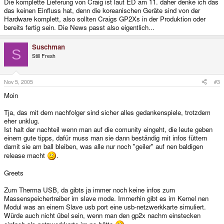
Die komplette Lieferung von Craig ist laut ED am 11. daher denke ich das
das keinen Einfluss hat, denn die koreanischen Geräte sind von der
Hardware komplett, also sollten Craigs GP2Xs in der Produktion oder
bereits fertig sein. Die News passt also eigentlich...
Suschman
S
Still Fresh
Nov 5, 2005
#3
Moin
Tja, das mit dem nachfolger sind sicher alles gedankenspiele, trotzdem
eher unklug.
Ist halt der nachteil wenn man auf die comunity eingeht, die leute geben
einem gute tipps, dafür muss man sie dann beständig mit infos füttern
damit sie am ball bleiben, was alle nur noch "geiler" auf nen baldigen
release macht
.
Greets
Zum Therma USB, da gibts ja immer noch keine infos zum
Massenspeichertreiber im slave mode. Immerhin gibt es im Kernel nen
Modul was an einem Slave usb port eine usb-netzwerkkarte simuliert.
Würde auch nicht übel sein, wenn man den gp2x nachm einstecken