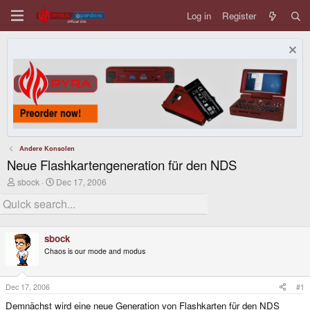
Log in
Register
Andere Konsolen
Neue Flashkartengeneration für den NDS
T
S
sbock
Dec 17, 2006
h
t
r
a
e
r
a
t
d
d
sbock
s
a
Chaos is our mode and modus
t
t
a
e
r
t
Dec 17, 2006
#1
e
Demnächst wird eine neue Generation von Flashkarten für den NDS
r