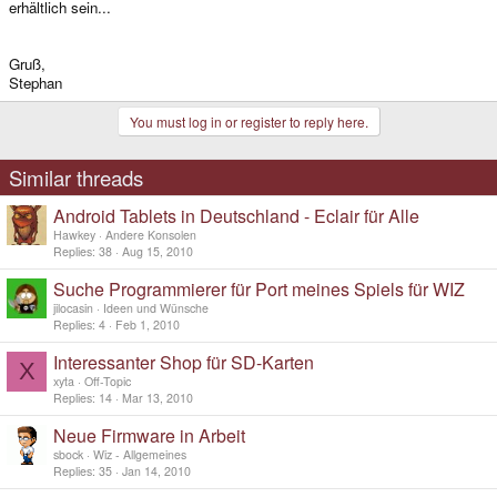
erhältlich sein...
Gruß,
Stephan
You must log in or register to reply here.
Similar threads
Android Tablets in Deutschland - Eclair für Alle
Hawkey
Andere Konsolen
Replies
38
Aug 15, 2010
Suche Programmierer für Port meines Spiels für WIZ
jilocasin
Ideen und Wünsche
Replies
4
Feb 1, 2010
Interessanter Shop für SD-Karten
X
xyta
Off-Topic
Replies
14
Mar 13, 2010
Neue Firmware in Arbeit
sbock
Wiz - Allgemeines
Replies
35
Jan 14, 2010