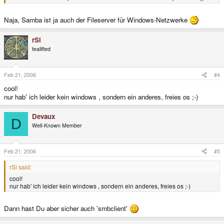
Naja, Samba ist ja auch der Fileserver für Windows-Netzwerke
rSl
tealifted
Feb 21, 2006
#4
cool!
nur hab' ich leider kein windows , sondern ein anderes, freies os ;-)
Devaux
D
Well-Known Member
Feb 21, 2006
#5
rSl said:
cool!
nur hab' ich leider kein windows , sondern ein anderes, freies os ;-)
Dann hast Du aber sicher auch 'smbclient'