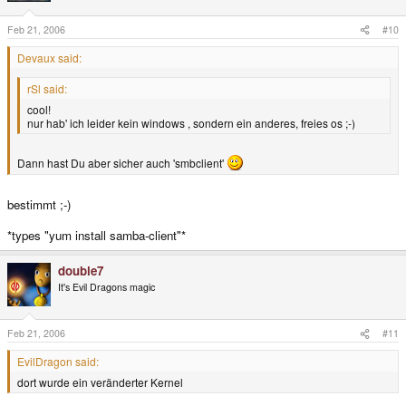
Feb 21, 2006
#10
Devaux said:
rSl said:
cool!
nur hab' ich leider kein windows , sondern ein anderes, freies os ;-)
Dann hast Du aber sicher auch 'smbclient'
bestimmt ;-)
*types "yum install samba-client"*
double7
It's Evil Dragons magic
Feb 21, 2006
#11
EvilDragon said:
dort wurde ein veränderter Kernel