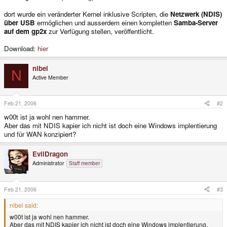
dort wurde ein veränderter Kernel inklusive Scripten, die
Netzwerk (NDIS)
über USB
ermöglichen und ausserdem einen kompletten
Samba-Server
auf dem gp2x
zur Verfügung stellen, veröffentlicht.
Download:
hier
nibel
N
Active Member
Feb 21, 2006
#2
w00t ist ja wohl nen hammer.
Aber das mit NDIS kapier ich nicht ist doch eine Windows implentierung
und für WAN konzipiert?
EvilDragon
Administrator
Staff member
Feb 21, 2006
#3
nibel said:
w00t ist ja wohl nen hammer.
Aber das mit NDIS kapier ich nicht ist doch eine Windows implentierung.