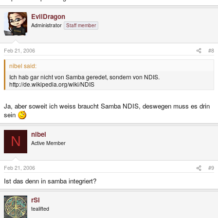
EvilDragon
Administrator
Staff member
Feb 21, 2006
#8
nibel said:
Ich hab gar nicht von Samba geredet, sondern von NDIS.
http://de.wikipedia.org/wiki/NDIS
Ja, aber soweit ich weiss braucht Samba NDIS, deswegen muss es drin
sein
nibel
N
Active Member
Feb 21, 2006
#9
Ist das denn in samba integriert?
rSl
tealifted