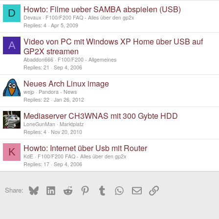
Howto: Filme ueber SAMBA abspielen (USB)
D
Devaux
F100/F200 FAQ - Alles über den gp2x
Replies
4
Apr 5, 2009
Video von PC mit Windows XP Home über USB auf
A
GP2X streamen
Abaddon666
F100/F200 - Allgemeines
Replies
21
Sep 4, 2006
Neues Arch Linux image
wejp
Pandora - News
Replies
22
Jan 26, 2012
Mediaserver CH3WNAS mit 300 Gybte HDD
LoneGunMan
Marktplatz
Replies
4
Nov 20, 2010
Howto: Internet über Usb mit Router
K
KdE
F100/F200 FAQ - Alles über den gp2x
Replies
17
Sep 4, 2006
Bluesky
LinkedIn
Reddit
Pinterest
Tumblr
WhatsApp
Email
Link
Share: