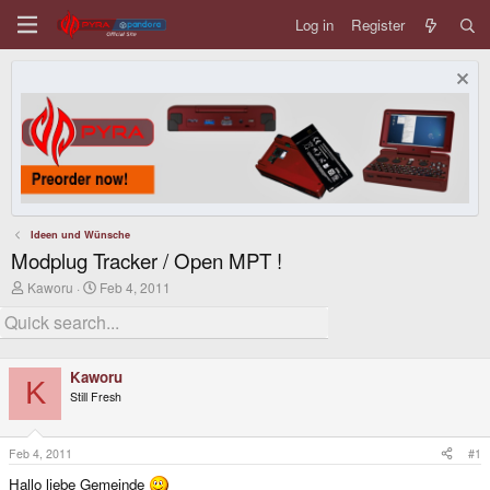
Log in
Register
Ideen und Wünsche
Modplug Tracker / Open MPT !
T
S
Kaworu
Feb 4, 2011
h
t
r
a
e
r
a
t
d
d
Kaworu
s
a
K
Still Fresh
t
t
a
e
r
t
Feb 4, 2011
#1
e
Hallo liebe Gemeinde
r