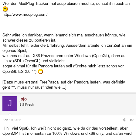
Wer den ModPlug Tracker mal ausprobieren möchte, schaut ihn euch an
http://www.modplug.com/
Sehr wäre ich dankbar, wenn jemand sich mal anschauen könnte, wie
schwer dieses zu portieren ist.
Mir selbst fehlt leider die Erfahrung. Ausserdem arbeite ich zur Zeit an ein
eigenes Spiel,
welches erst auf X86-Prozessoren unter Windows (OpenGL), dann auf
Linux (SDL+OpenGL) und vielleicht
sogar einmal für die Pandora laufen soll (fürchte mich jetzt schon vor
OpenGL ES 2.0 ^^)
[Dazu muss erstmal FreePascal auf der Pandora laufen, was definitiv
geht ^^, muss nur rausfinden wie ...]
jojo
J
Still Fresh
Feb 19, 2011
#2
Hihi, viel Spaß. Ich weiß nicht so ganz, wie du dir das vorstellest, aber
OpenMPT ist momentan zu 100% Windows und x86 only, und daran wird