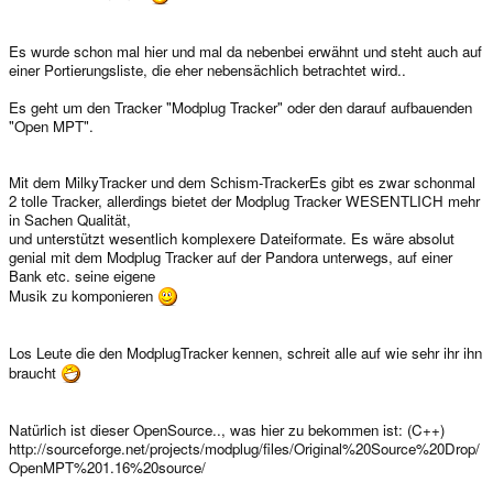
Es wurde schon mal hier und mal da nebenbei erwähnt und steht auch auf
einer Portierungsliste, die eher nebensächlich betrachtet wird..
Es geht um den Tracker "Modplug Tracker" oder den darauf aufbauenden
"Open MPT".
Mit dem MilkyTracker und dem Schism-TrackerEs gibt es zwar schonmal
2 tolle Tracker, allerdings bietet der Modplug Tracker WESENTLICH mehr
in Sachen Qualität,
und unterstützt wesentlich komplexere Dateiformate. Es wäre absolut
genial mit dem Modplug Tracker auf der Pandora unterwegs, auf einer
Bank etc. seine eigene
Musik zu komponieren
Los Leute die den ModplugTracker kennen, schreit alle auf wie sehr ihr ihn
braucht
Natürlich ist dieser OpenSource.., was hier zu bekommen ist: (C++)
http://sourceforge.net/projects/modplug/files/Original%20Source%20Drop/
OpenMPT%201.16%20source/