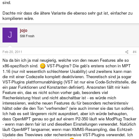
sind.
Dachte mir dass die ältere Variante die ebenso sehr gut ist, einfacher zu
kompilieren wäre.
jojo
J
Still Fresh
Feb 20, 2011
#4
Na da bin ich ja mal neugierig, welche von den neuen Features alle so
x86-spezifisch sind.
VST-Plugins? Die gab's erstens schon in MPT
1.16 (nur mit wesentlich schlechterer Usability) und zweitens kann man
die mit einer Codezeile komplett deaktivieren. Theoretisch sind ja sogar
VST-Plugins plattformunabhängig (VST ist nur eine Code-Schnittstelle, die
ein paar Funktionen und Konstanten definiert). Ansonsten fällt mir kein
Feature ein, das es nicht schon vorher gab, besonders viel
Rechenleistung frisst und nicht abschaltbar ist - es würde mich
interessieren, welche neuen Features du für besonders rechenintensiv
hältst oder die den Ton "verfremden" (wie auch immer sie das tun sollen).
Ich hab es seit längerem nicht ausprobiert, aber ich würde behaupten,
dass OpenMPT genau so gut auf einem P2-350 läuft wie ModPlug Tracker
- wenn man denn fair ist und dieselben Einstellungen verwendet. Natürlich
läuft OpenMPT langsamer, wenn man XMMS-Resampling, das Echtzeit-
Update des Treeviews oder rechenintensive VST-Plugins verwendet. Ich