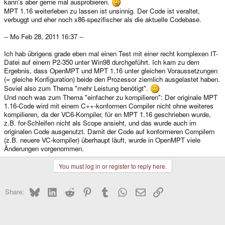
kann's aber gerne mal ausprobieren.
MPT 1.16 weiterleben zu lassen ist unsinnig. Der Code ist veraltet,
verbuggt und eher noch x86-spezifischer als die aktuelle Codebase.
-- Mo Feb 28, 2011 16:37 --
Ich hab übrigens grade eben mal einen Test mit einer recht komplexen IT-
Datei auf einem P2-350 unter Win98 durchgeführt. Ich kam zu dem
Ergebnis, dass OpenMPT und MPT 1.16 unter gleichen Voraussetzungen
(= gleiche Konfiguration) beide den Prozessor ziemlich ausgelastet haben.
Soviel also zum Thema "mehr Leistung benötigt".
Und noch was zum Thema "einfacher zu kompilieren": Der originale MPT
1.16-Code wird mit einem C++-konformen Compiler nicht ohne weiteres
kompilieren, da der VC6-Kompiler, für en MPT 1.16 geschrieben wurde,
z.B. for-Schleifen nicht als Scope ansieht, und das wurde auch im
originalen Code ausgenutzt. Damit der Code auf konformeren Compilern
(z.B. neuere VC-kompiler) überhaupt läuft, wurde in OpenMPT viele
Änderungen vorgenommen.
You must log in or register to reply here.
Bluesky
LinkedIn
Reddit
Pinterest
Tumblr
WhatsApp
Email
Link
Share: