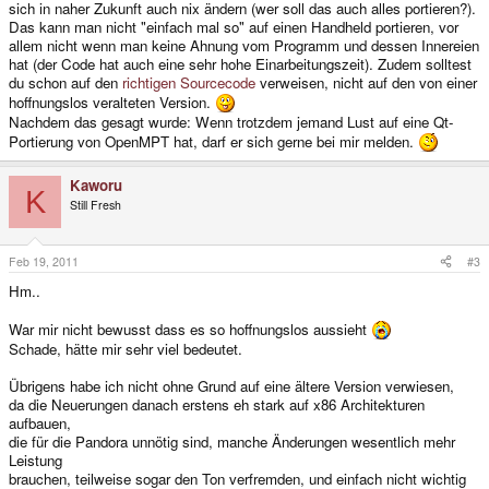
sich in naher Zukunft auch nix ändern (wer soll das auch alles portieren?).
Das kann man nicht "einfach mal so" auf einen Handheld portieren, vor
allem nicht wenn man keine Ahnung vom Programm und dessen Innereien
hat (der Code hat auch eine sehr hohe Einarbeitungszeit). Zudem solltest
du schon auf den
richtigen Sourcecode
verweisen, nicht auf den von einer
hoffnungslos veralteten Version.
Nachdem das gesagt wurde: Wenn trotzdem jemand Lust auf eine Qt-
Portierung von OpenMPT hat, darf er sich gerne bei mir melden.
Kaworu
K
Still Fresh
Feb 19, 2011
#3
Hm..
War mir nicht bewusst dass es so hoffnungslos aussieht
Schade, hätte mir sehr viel bedeutet.
Übrigens habe ich nicht ohne Grund auf eine ältere Version verwiesen,
da die Neuerungen danach erstens eh stark auf x86 Architekturen
aufbauen,
die für die Pandora unnötig sind, manche Änderungen wesentlich mehr
Leistung
brauchen, teilweise sogar den Ton verfremden, und einfach nicht wichtig