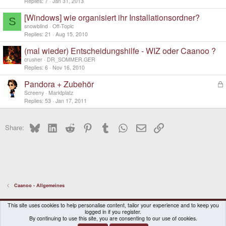
Replies
7
Jan 31, 2013
[Windows] wie organisiert ihr Installationsordner?
S
snowblind
Off-Topic
Replies
21
Aug 15, 2010
(mal wieder) Entscheidungshilfe - WIZ oder Caanoo ?
crusher
DR_SOMMER.GER
Replies
6
Nov 16, 2010
Pandora + Zubehör
L
o
Screeny
Marktplatz
c
Replies
53
Jan 17, 2011
k
e
Bluesky
LinkedIn
Reddit
Pinterest
Tumblr
WhatsApp
Email
Link
d
Share:
Caanoo - Allgemeines
DragonBox Pyra
English (US)
This site uses cookies to help personalise content, tailor your experience and to keep you
logged in if you register.
Contact us
Terms and rules
Privacy policy
Help
Home
By continuing to use this site, you are consenting to our use of cookies.