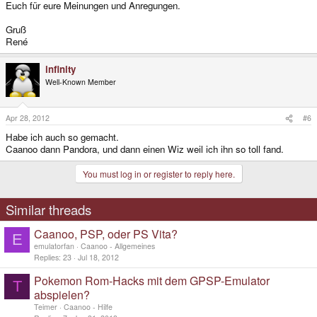
Euch für eure Meinungen und Anregungen.
Gruß
René
infinity
Well-Known Member
Apr 28, 2012
#6
Habe ich auch so gemacht.
Caanoo dann Pandora, und dann einen Wiz weil ich ihn so toll fand.
You must log in or register to reply here.
Similar threads
Caanoo, PSP, oder PS Vita?
E
emulatorfan
Caanoo - Allgemeines
Replies
23
Jul 18, 2012
Pokemon Rom-Hacks mit dem GPSP-Emulator
T
abspielen?
Teimer
Caanoo - Hilfe