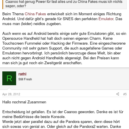
Caanoo hat genug Power für fast alles und zu China Fakes muss ich nichts
sagen, oder?
Beim Thema
China Fakes
entwickelt sich im Moment einiges Richtung
Android. Und dafür gibt's gerade für SNES den perfekten
Emulator
. Das
muss man (leider) neidlos zugeben.
Auch wenn es auf Android bereits einige sehr gute Emulatoren gibt, so ein
Opensource Handheld hat halt doch seinen eigenen Charm. Keine
Touchscreen Fummelei oder Hacking der Firmware. Eine eingeschworene
Community mit sehr gutem Support, die auch ausgefallene Games oder
Emulatoren hervorbringt. Ich persönlich bevorzuge diese Welt, bin aber
auch nicht gegen Android Handhelds abgeneigt. Bei den Preisen kann
man sich ja gut noch ein Zweitgerät anschaffen.
rathi
R
Still Fresh
Apr 28, 2012
#5
Hallo nochmal Zusammen
Entscheidung ist gefallen. Es ist der Caanoo geworden. Denke es ist für
meine Bedürfnisse die beste Konsole.
Werde jetzt aber parallel dazu auf die Pandora sparen, denn diese hört
sich sowas von genial an. Oder gleich auf die Pandora2 warten. Danke