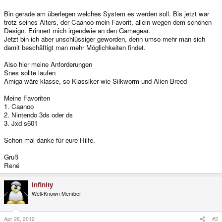
Bin gerade am überlegen welches System es werden soll. Bis jetzt war
trotz seines Alters, der Caanoo mein Favorit, allein wegen dem schönen
Design. Erinnert mich irgendwie an den Gamegear.
Jetzt bin ich aber unschlüssiger geworden, denn umso mehr man sich
damit beschäftigt man mehr Möglichkeiten findet.
Also hier meine Anforderungen
Snes sollte laufen
Amiga wäre klasse, so Klassiker wie Silkworm und Alien Breed
Meine Favoriten
1. Caanoo
2. Nintendo 3ds oder ds
3. Jxd s601
Schon mal danke für eure Hilfe.
Gruß
René
infinity
Well-Known Member
Apr 26, 2012
#2