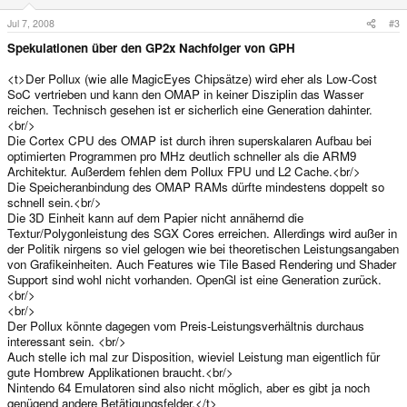
Jul 7, 2008
#3
Spekulationen über den GP2x Nachfolger von GPH
<t>Der Pollux (wie alle MagicEyes Chipsätze) wird eher als Low-Cost
SoC vertrieben und kann den OMAP in keiner Disziplin das Wasser
reichen. Technisch gesehen ist er sicherlich eine Generation dahinter.
<br/>
Die Cortex CPU des OMAP ist durch ihren superskalaren Aufbau bei
optimierten Programmen pro MHz deutlich schneller als die ARM9
Architektur. Außerdem fehlen dem Pollux FPU und L2 Cache.<br/>
Die Speicheranbindung des OMAP RAMs dürfte mindestens doppelt so
schnell sein.<br/>
Die 3D Einheit kann auf dem Papier nicht annähernd die
Textur/Polygonleistung des SGX Cores erreichen. Allerdings wird außer in
der Politik nirgens so viel gelogen wie bei theoretischen Leistungsangaben
von Grafikeinheiten. Auch Features wie Tile Based Rendering und Shader
Support sind wohl nicht vorhanden. OpenGl ist eine Generation zurück.
<br/>
<br/>
Der Pollux könnte dagegen vom Preis-Leistungsverhältnis durchaus
interessant sein. <br/>
Auch stelle ich mal zur Disposition, wieviel Leistung man eigentlich für
gute Hombrew Applikationen braucht.<br/>
Nintendo 64 Emulatoren sind also nicht möglich, aber es gibt ja noch
genügend andere Betätigungsfelder.</t>