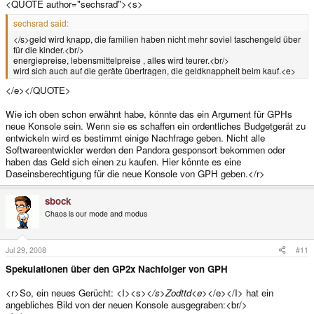
<QUOTE author="sechsrad"><s>
sechsrad said:
</s>geld wird knapp, die familien haben nicht mehr soviel taschengeld über
für die kinder.<br/>
energiepreise, lebensmittelpreise , alles wird teurer.<br/>
wird sich auch auf die geräte übertragen, die geldknappheit beim kauf.<e>
</e></QUOTE>
Wie ich oben schon erwähnt habe, könnte das ein Argument für GPHs
neue Konsole sein. Wenn sie es schaffen ein ordentliches Budgetgerät zu
entwickeln wird es bestimmt einige Nachfrage geben. Nicht alle
Softwareentwickler werden den Pandora gesponsort bekommen oder
haben das Geld sich einen zu kaufen. Hier könnte es eine
Daseinsberechtigung für die neue Konsole von GPH geben.</r>
sbock
Chaos is our mode and modus
Jul 29, 2008
#11
Spekulationen über den GP2x Nachfolger von GPH
<r>So, ein neues Gerücht: <I><s>
</s>Zodttd<e>
</e></I> hat ein
angebliches Bild von der neuen Konsole ausgegraben:<br/>