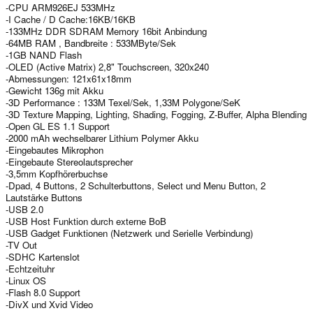
-CPU ARM926EJ 533MHz
-I Cache / D Cache:16KB/16KB
-133MHz DDR SDRAM Memory 16bit Anbindung
-64MB RAM , Bandbreite : 533MByte/Sek
-1GB NAND Flash
-OLED (Active Matrix) 2,8" Touchscreen, 320x240
-Abmessungen: 121x61x18mm
-Gewicht 136g mit Akku
-3D Performance : 133M Texel/Sek, 1,33M Polygone/SeK
-3D Texture Mapping, Lighting, Shading, Fogging, Z-Buffer, Alpha Blending
-Open GL ES 1.1 Support
-2000 mAh wechselbarer Lithium Polymer Akku
-Eingebautes Mikrophon
-Eingebaute Stereolautsprecher
-3,5mm Kopfhörerbuchse
-Dpad, 4 Buttons, 2 Schulterbuttons, Select und Menu Button, 2
Lautstärke Buttons
-USB 2.0
-USB Host Funktion durch externe BoB
-USB Gadget Funktionen (Netzwerk und Serielle Verbindung)
-TV Out
-SDHC Kartenslot
-Echtzeituhr
-Linux OS
-Flash 8.0 Support
-DivX und Xvid Video