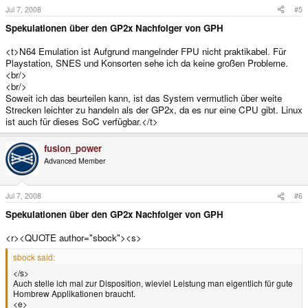
Jul 7, 2008
#5
Spekulationen über den GP2x Nachfolger von GPH
<t>N64 Emulation ist Aufgrund mangelnder FPU nicht praktikabel. Für
Playstation, SNES und Konsorten sehe ich da keine großen Probleme.
<br/>
<br/>
Soweit ich das beurteilen kann, ist das System vermutlich über weite
Strecken leichter zu handeln als der GP2x, da es nur eine CPU gibt. Linux
ist auch für dieses SoC verfügbar.</t>
fusion_power
Advanced Member
Jul 7, 2008
#6
Spekulationen über den GP2x Nachfolger von GPH
<r><QUOTE author="sbock"><s>
sbock said:
</s>
Auch stelle ich mal zur Disposition, wieviel Leistung man eigentlich für gute
Hombrew Applikationen braucht.
<e>