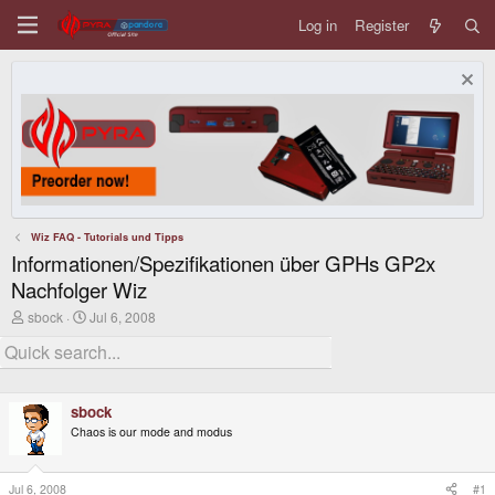
Log in
Register
Wiz FAQ - Tutorials und Tipps
Informationen/Spezifikationen über GPHs GP2x
Nachfolger Wiz
T
S
sbock
Jul 6, 2008
h
t
r
a
e
r
a
t
d
d
sbock
s
a
t
t
Chaos is our mode and modus
a
e
r
t
Jul 6, 2008
#1