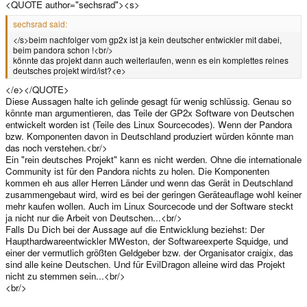
<QUOTE author="sechsrad"><s>
sechsrad said:
</s>beim nachfolger vom gp2x ist ja kein deutscher entwickler mit dabei,
beim pandora schon !<br/>
könnte das projekt dann auch weiterlaufen, wenn es ein komplettes reines
deutsches projekt wird/ist?<e>
</e></QUOTE>
Diese Aussagen halte ich gelinde gesagt für wenig schlüssig. Genau so
könnte man argumentieren, das Teile der GP2x Software von Deutschen
entwickelt worden ist (Teile des Linux Sourcecodes). Wenn der Pandora
bzw. Komponenten davon in Deutschland produziert würden könnte man
das noch verstehen.<br/>
Ein "rein deutsches Projekt" kann es nicht werden. Ohne die internationale
Community ist für den Pandora nichts zu holen. Die Komponenten
kommen eh aus aller Herren Länder und wenn das Gerät in Deutschland
zusammengebaut wird, wird es bei der geringen Geräteauflage wohl keiner
mehr kaufen wollen. Auch im Linux Sourcecode und der Software steckt
ja nicht nur die Arbeit von Deutschen...<br/>
Falls Du Dich bei der Aussage auf die Entwicklung beziehst: Der
Haupthardwareentwickler MWeston, der Softwareexperte Squidge, und
einer der vermutlich größten Geldgeber bzw. der Organisator craigix, das
sind alle keine Deutschen. Und für EvilDragon alleine wird das Projekt
nicht zu stemmen sein...<br/>
<br/>