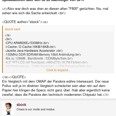
<r>Also war doch was dran an diesen alten "F800" gerüchten. Na, mal
sehen wie sich die Sache entwickelt.<br/>
<QUOTE author="sbock"><s>
sbock said:
</s>
<br/>
-CPU ARM926EJ 533MHz<br/>
-I Cache / D Cache:16KB/16KB<br/>
-Jazelle Java Hardware Accelerator <br/>
-133MHz DDR SDRAM Memory 16bit Anbindung<br/>
-Bis zu 128MB , Bandbreite : 533MByte/Sek<br/>
-4.3" TFT-LCD mit Touchpad, (480x272) 16.7M Farben<br/>
-3D Performance : 133M Texel/Sek, 1,33M Polygone/SeK<br/>
-3D Texture Mapping, Lighting, Shading, Fogging, Z-Buffer, Alpha
Click to expand...
Blending<br/>
</e></QUOTE>
-Open GL ES 1.1 Support
Ein Vergleich mit dem OMAP der Pandora währe interessant. Der neue
<e>
Pollux soll ja im direkten Vergleich schwächer sein aber rein auf dem
Papier hier klingen die Specs nicht ganz übel. Hab aber eigentlich keine
zweifel, dass die Pandora den technisch moderneren Chipsatz hat.</r>
sbock
Chaos is our mode and modus