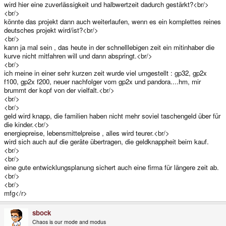
wird hier eine zuverlässigkeit und halbwertzeit dadurch gestärkt?<br/>
<br/>
könnte das projekt dann auch weiterlaufen, wenn es ein komplettes reines
deutsches projekt wird/ist?<br/>
<br/>
kann ja mal sein , das heute in der schnelllebigen zeit ein mitinhaber die
kurve nicht mitfahren will und dann abspringt.<br/>
<br/>
ich meine in einer sehr kurzen zeit wurde viel umgestellt : gp32, gp2x
f100, gp2x f200, neuer nachfolger vom gp2x und pandora....hm, mir
brummt der kopf von der vielfalt.<br/>
<br/>
<br/>
geld wird knapp, die familien haben nicht mehr soviel taschengeld über für
die kinder.<br/>
energiepreise, lebensmittelpreise , alles wird teurer.<br/>
wird sich auch auf die geräte übertragen, die geldknappheit beim kauf.
<br/>
<br/>
eine gute entwicklungsplanung sichert auch eine firma für längere zeit ab.
<br/>
<br/>
mfg</r>
sbock
Chaos is our mode and modus