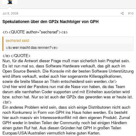
Jul 9, 2008
#10
Spekulationen über den GP2x Nachfolger von GPH
<r><QUOTE author="sechsrad"><s>
sechsrad said:
</s>wer macht das rennen?<e>
</e></QUOTE>
Nun, für die Antwort dieser Frage muß man sicherlich kein Prophet sein.
Es ist nun mal so, dass Software Hardware verkauft, das gilt auch im
Open Source Bereich. Die Konsole mit der besten Software Unterstützung
wird öfters verkauft, wobei auch hier sogenannte Killerapplikationen,
sowie die breite Masse an Titeln entscheidend sein werden.<br/>
Und hier wird der Pandora nun mal die Nase von haben, da das Team
darum alle namhaften Coder supporten und mit Einheiten ausrüsten wird
bzw. schon hat. Nur so ist auch der GP2x das geworden was er heute ist.
<br/>
Ein anderes Problem wird sein, dass sich einige Distributoren nicht auch
noch Konkurrenz in Form von GPH ins Haus holen werden. Es besteht
hier auch massiv ein Interessenkonflikt mit dem eigenen Produkt. Zumal
GPH weder in breiten Teilen der Community noch bei einigen Händlern
einen guten Ruf hat. Aus diesen Gründen hat GPH in großen Teilen
Europas/USA/Australien vermutlich keine guten Karten.