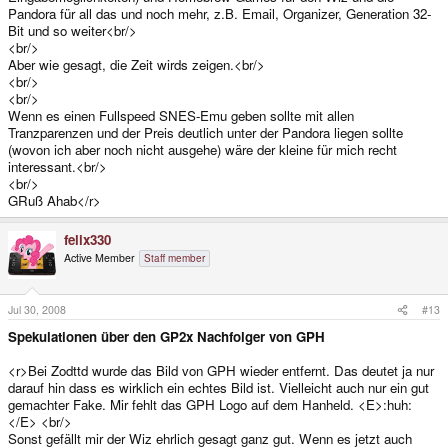
Pandora für all das und noch mehr, z.B. Email, Organizer, Generation 32-
Bit und so weiter<br/>
<br/>
Aber wie gesagt, die Zeit wirds zeigen.<br/>
<br/>
<br/>
Wenn es einen Fullspeed SNES-Emu geben sollte mit allen
Tranzparenzen und der Preis deutlich unter der Pandora liegen sollte
(wovon ich aber noch nicht ausgehe) wäre der kleine für mich recht
interessant.<br/>
<br/>
GRuß Ahab</r>
felix330
Active Member
Staff member
Jul 30, 2008
#13
Spekulationen über den GP2x Nachfolger von GPH
<r>Bei Zodttd wurde das Bild von GPH wieder entfernt. Das deutet ja nur
darauf hin dass es wirklich ein echtes Bild ist. Vielleicht auch nur ein gut
gemachter Fake. Mir fehlt das GPH Logo auf dem Hanheld. <E>:huh:
</E> <br/>
Sonst gefällt mir der Wiz ehrlich gesagt ganz gut. Wenn es jetzt auch