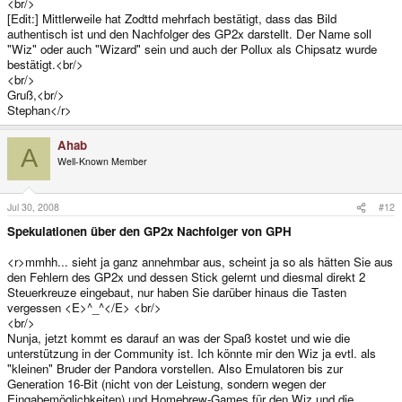
<br/>
[Edit:] Mittlerweile hat Zodttd mehrfach bestätigt, dass das Bild
authentisch ist und den Nachfolger des GP2x darstellt. Der Name soll
"Wiz" oder auch "Wizard" sein und auch der Pollux als Chipsatz wurde
bestätigt.<br/>
<br/>
Gruß,<br/>
Stephan</r>
Ahab
A
Well-Known Member
Jul 30, 2008
#12
Spekulationen über den GP2x Nachfolger von GPH
<r>mmhh... sieht ja ganz annehmbar aus, scheint ja so als hätten Sie aus
den Fehlern des GP2x und dessen Stick gelernt und diesmal direkt 2
Steuerkreuze eingebaut, nur haben Sie darüber hinaus die Tasten
vergessen <E>^_^</E> <br/>
<br/>
Nunja, jetzt kommt es darauf an was der Spaß kostet und wie die
unterstützung in der Community ist. Ich könnte mir den Wiz ja evtl. als
"kleinen" Bruder der Pandora vorstellen. Also Emulatoren bis zur
Generation 16-Bit (nicht von der Leistung, sondern wegen der
Eingabemöglichkeiten) und Homebrew-Games für den Wiz und die