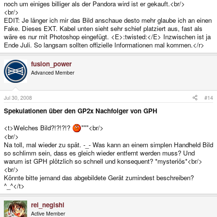
noch um einiges billiger als der Pandora wird ist er gekauft.<br/>
<br/>
EDIT: Je länger ich mir das Bild anschaue desto mehr glaube ich an einen
Fake. Dieses EXT. Kabel unten sieht sehr schief platziert aus, fast als
wäre es nur mit Photoshop eingefügt. <E>:twisted:</E> Inzwischen ist ja
Ende Juli. So langsam sollten offizielle Informationen mal kommen.</r>
fusion_power
Advanced Member
Jul 30, 2008
#14
Spekulationen über den GP2x Nachfolger von GPH
<t>Welches Bild?!?!?!?
"""<br/>
<br/>
Na toll, mal wieder zu spät. -_- Was kann an einem simplen Handheld Bild
so schlimm sein, dass es gleich wieder entfernt werden muss? Und
warum ist GPH plötzlich so schnell und konsequent? *mysteriös*<br/>
<br/>
Könnte bitte jemand das abgebildete Gerät zumindest beschreiben?
^_^</t>
rei_negishi
Active Member