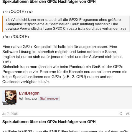
Spekulationen über den GP2x Nachfolger von GPH
<r><QUOTE><s>
</s>Vielleicht kann man so auch all die GP2X Programme ohne größere
Kompatibilitätsprobleme auf dem neuen Gerät lauffähig machen? Eine
gewisse Verwandtschaft zum GP2X Chipsatz ist ja durchaus vorhanden.<e>
</e></QUOTE>
Eine native GP2x Kompatibilität halte ich für ausgeschlossen. Eine
Software Lösung ist sicherlich möglich und keine schlechte Sache,
fraglich ist nur ob sich dafür jemand findet und der Aufwand sich lohnt.
<br/>
Sicherlich kann man (ähnlich wie beim Pandora) ein Großteil der GP2x
Programme ohne viel Probleme für die Konsole neu compilieren wenn sie
keine Spezialfunktionen des GP2x (z.B. 2. CPU) nutzen und der
Quellcode verfügbar ist.</r>
EvilDragon
Administrator
Staff member
Jul 7, 2008
#8
Spekulationen über den GP2x Nachfolger von GPH
<t>Beim MMSP2+ war die SNES Emulation langsamer als auf dem gp2x