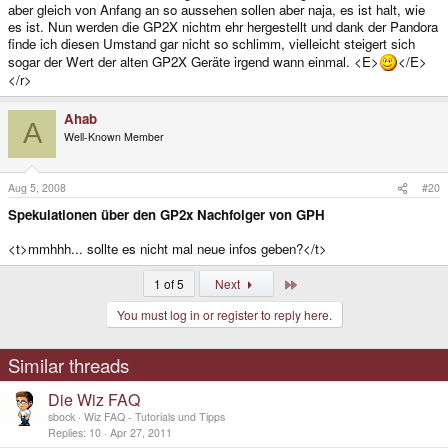
aber gleich von Anfang an so aussehen sollen aber naja, es ist halt, wie
es ist. Nun werden die GP2X nichtm ehr hergestellt und dank der Pandora
finde ich diesen Umstand gar nicht so schlimm, vielleicht steigert sich
sogar der Wert der alten GP2X Geräte irgend wann einmal. <E>
</E>
</r>
Ahab
A
Well-Known Member
Aug 5, 2008
#20
Spekulationen über den GP2x Nachfolger von GPH
<t>mmhhh... sollte es nicht mal neue infos geben?</t>
Last
1 of 5
Next
You must log in or register to reply here.
Similar threads
Die Wiz FAQ
sbock
Wiz FAQ - Tutorials und Tipps
Replies
10
Apr 27, 2011