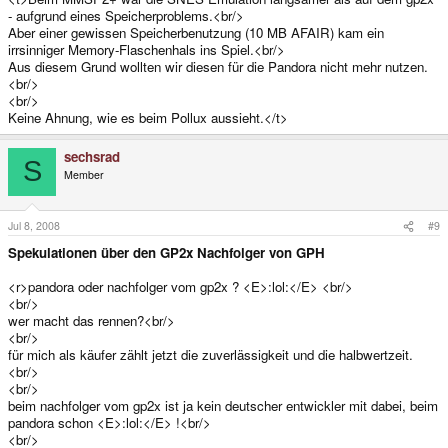
- aufgrund eines Speicherproblems.<br/>
Aber einer gewissen Speicherbenutzung (10 MB AFAIR) kam ein
irrsinniger Memory-Flaschenhals ins Spiel.<br/>
Aus diesem Grund wollten wir diesen für die Pandora nicht mehr nutzen.
<br/>
<br/>
Keine Ahnung, wie es beim Pollux aussieht.</t>
sechsrad
S
Member
Jul 8, 2008
#9
Spekulationen über den GP2x Nachfolger von GPH
<r>pandora oder nachfolger vom gp2x ? <E>:lol:</E> <br/>
<br/>
wer macht das rennen?<br/>
<br/>
für mich als käufer zählt jetzt die zuverlässigkeit und die halbwertzeit.
<br/>
<br/>
beim nachfolger vom gp2x ist ja kein deutscher entwickler mit dabei, beim
pandora schon <E>:lol:</E> !<br/>
<br/>