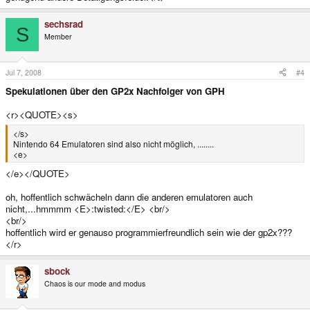
sechsrad
S
Member
Jul 7, 2008
#4
Spekulationen über den GP2x Nachfolger von GPH
<r><QUOTE><s>
</s>
Nintendo 64 Emulatoren sind also nicht möglich, ........
<e>
</e></QUOTE>
oh, hoffentlich schwächeln dann die anderen emulatoren auch
nicht,...hmmmm <E>:twisted:</E> <br/>
<br/>
hoffentlich wird er genauso programmierfreundlich sein wie der gp2x???
</r>
sbock
Chaos is our mode and modus