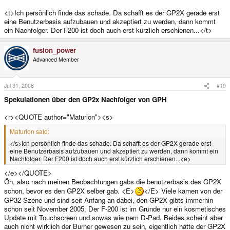
<t>Ich persönlich finde das schade. Da schafft es der GP2X gerade erst
eine Benutzerbasis aufzubauen und akzeptiert zu werden, dann kommt
ein Nachfolger. Der F200 ist doch auch erst kürzlich erschienen...</t>
fusion_power
Advanced Member
Jul 31, 2008
#19
Spekulationen über den GP2x Nachfolger von GPH
<r><QUOTE author="Maturion"><s>
Maturion said:
</s>Ich persönlich finde das schade. Da schafft es der GP2X gerade erst
eine Benutzerbasis aufzubauen und akzeptiert zu werden, dann kommt ein
Nachfolger. Der F200 ist doch auch erst kürzlich erschienen...<e>
</e></QUOTE>
Öh, also nach meinen Beobachtungen gabs die benutzerbasis des GP2X
schon, bevor es den GP2X selber gab. <E>
</E> Viele kamen von der
GP32 Szene und sind seit Anfang an dabei, den GP2X gibts immerhin
schon seit November 2005. Der F-200 ist im Grunde nur ein kosmetisches
Update mit Touchscreen und sowas wie nem D-Pad. Beides scheint aber
auch nicht wirklich der Burner gewesen zu sein, eigentlich hätte der GP2X