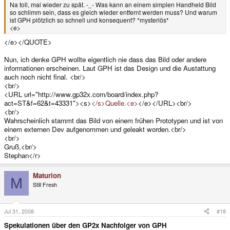
Na toll, mal wieder zu spät. -_- Was kann an einem simplen Handheld Bild
so schlimm sein, dass es gleich wieder entfernt werden muss? Und warum
ist GPH plötzlich so schnell und konsequent? *mysteriös*
<e>
</e></QUOTE>
Nun, ich denke GPH wollte eigentlich nie dass das Bild oder andere
informationen erscheinen. Laut GPH ist das Design und die Austattung
auch noch nicht final. <br/>
<br/>
<URL url="http://www.gp32x.com/board/index.php?
act=ST&f=62&t=43331"><s>
</s>Quelle.<e>
</e></URL><br/>
<br/>
Wahrscheinlich stammt das Bild von einem frühen Prototypen und ist von
einem externen Dev aufgenommen und geleakt worden.<br/>
<br/>
Gruß,<br/>
Stephan</r>
Maturion
M
Still Fresh
Jul 31, 2008
#18
Spekulationen über den GP2x Nachfolger von GPH