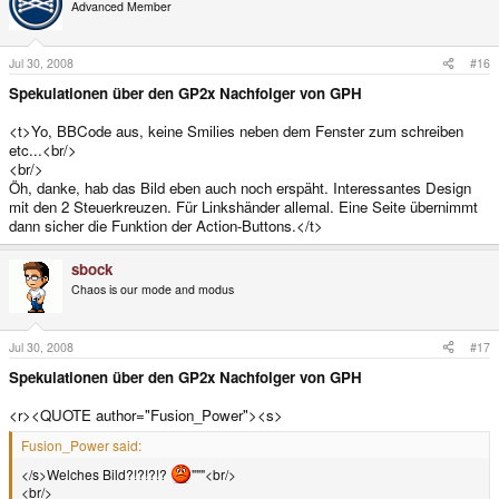
Advanced Member
Jul 30, 2008
#16
Spekulationen über den GP2x Nachfolger von GPH
<t>Yo, BBCode aus, keine Smilies neben dem Fenster zum schreiben
etc...<br/>
<br/>
Öh, danke, hab das Bild eben auch noch erspäht. Interessantes Design
mit den 2 Steuerkreuzen. Für Linkshänder allemal. Eine Seite übernimmt
dann sicher die Funktion der Action-Buttons.</t>
sbock
Chaos is our mode and modus
Jul 30, 2008
#17
Spekulationen über den GP2x Nachfolger von GPH
<r><QUOTE author="Fusion_Power"><s>
Fusion_Power said:
</s>Welches Bild?!?!?!?
"""<br/>
<br/>