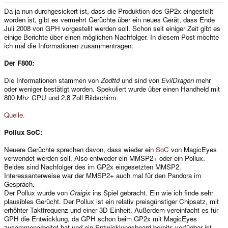
e
r
Da ja nun durchgesickert ist, dass die Produktion des GP2x eingestellt
worden ist, gibt es vermehrt Gerüchte über ein neues Gerät, dass Ende
Juli 2008 von GPH vorgestellt werden soll. Schon seit einiger Zeit gibt es
einige Berichte über einen möglichen Nachfolger. In diesem Post möchte
ich mal die Informationen zusammentragen:
Der F800:
Die Informationen stammen von
Zodttd
und sind von
EvilDragon
mehr
oder weniger bestätigt worden. Spekuliert wurde über einen Handheld mit
800 Mhz CPU und 2,8 Zoll Bildschirm.
Quelle.
Pollux SoC:
Neuere Gerüchte sprechen davon, dass wieder ein
SoC
von MagicEyes
verwendet werden soll. Also entweder ein MMSP2+ oder ein Pollux.
Beides sind Nachfolger des im GP2x eingesetzten MMSP2.
Interessanterweise war der MMSP2+ auch mal für den Pandora im
Gespräch.
Der Pollux wurde von
Craigix
ins Spiel gebracht. Ein wie ich finde sehr
plausibles Gerücht. Der Pollux ist ein relativ preisgünstiger Chipsatz, mit
erhöhter Taktfrequenz und einer 3D Einheit. Außerdem vereinfacht es für
GPH die Entwicklung, da GPH schon beim GP2x mit MagicEyes
zusammenarbeitet hat und ein Entwicklungsboard bereits verfügbar ist.