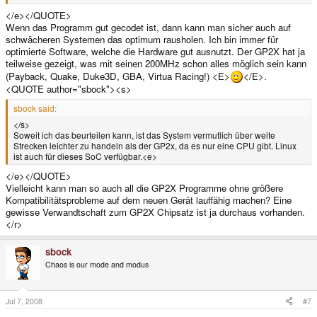
</e></QUOTE>
Wenn das Programm gut gecodet ist, dann kann man sicher auch auf
schwächeren Systemen das optimum rausholen. Ich bin immer für
optimierte Software, welche die Hardware gut ausnutzt. Der GP2X hat ja
teilweise gezeigt, was mit seinen 200MHz schon alles möglich sein kann
(Payback, Quake, Duke3D, GBA, Virtua Racing!) <E>
</E>.
<QUOTE author="sbock"><s>
sbock said:
</s>
Soweit ich das beurteilen kann, ist das System vermutlich über weite
Strecken leichter zu handeln als der GP2x, da es nur eine CPU gibt. Linux
ist auch für dieses SoC verfügbar.<e>
</e></QUOTE>
Vielleicht kann man so auch all die GP2X Programme ohne größere
Kompatibilitätsprobleme auf dem neuen Gerät lauffähig machen? Eine
gewisse Verwandtschaft zum GP2X Chipsatz ist ja durchaus vorhanden.
</r>
sbock
Chaos is our mode and modus
Jul 7, 2008
#7