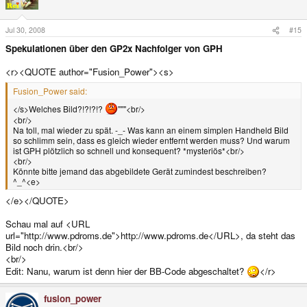
Jul 30, 2008
#15
Spekulationen über den GP2x Nachfolger von GPH
<r><QUOTE author="Fusion_Power"><s>
Fusion_Power said:
</s>Welches Bild?!?!?!?
"""<br/>
<br/>
Na toll, mal wieder zu spät. -_- Was kann an einem simplen Handheld Bild
so schlimm sein, dass es gleich wieder entfernt werden muss? Und warum
ist GPH plötzlich so schnell und konsequent? *mysteriös*<br/>
<br/>
Könnte bitte jemand das abgebildete Gerät zumindest beschreiben?
^_^<e>
</e></QUOTE>
Schau mal auf <URL
url="http://www.pdroms.de">http://www.pdroms.de</URL>, da steht das
Bild noch drin.<br/>
<br/>
Edit: Nanu, warum ist denn hier der BB-Code abgeschaltet?
</r>
fusion_power