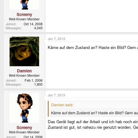
Screeny
Well-Known Member
Joined
Oct 14, 2008
Messages
4,045
Jan 7, 2013
Käme auf dem Zustand an? Haste ein Bild? Gern
Damien
Well-Known Member
Joined
Feb 1, 2006
Messages
1,800
Jan 7, 2013
Damien said:
Käme auf dem Zustand an? Haste ein Bild? Gern a
Das Gerät liegt auf der Arbeit und ich hab noch e
Zustand ist gut, ist nahezu nie genutzt worden. 
Screeny
Well-Known Member
Joined
Oct 14, 2008