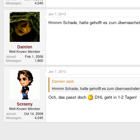
Messages
4,045
Jan 7, 2013
Hmmm Schade, hatte gehofft es zum übernaechste
Damien
Well-Known Member
Joined
Feb 1, 2006
Messages
1,800
Jan 7, 2013
Damien said:
Hmmm Schade, hatte gehofft es zum übernaechsten 
Och, das passt doch
DHL geht in 1-2 Tagen!
Screeny
Well-Known Member
Joined
Oct 14, 2008
Messages
4,045