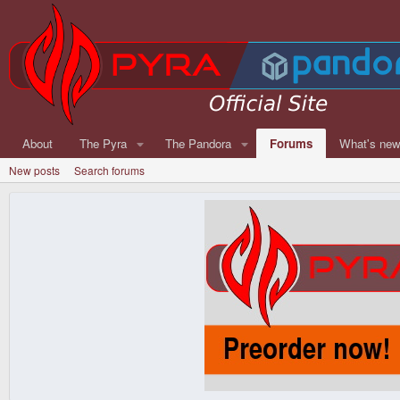
About
The Pyra
The Pandora
Forums
What's ne
New posts
Search forums