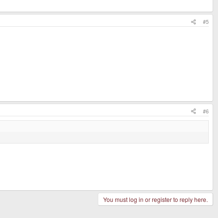
#5
#6
You must log in or register to reply here.