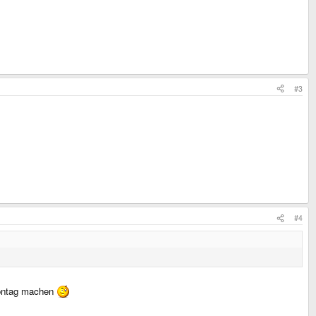
#3
#4
 Montag machen