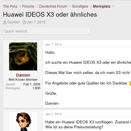
The Pyra
Forums
Deutsches Forum
Sonstiges
Marktplatz
Huawei IDEOS X3 oder ähnliches
T
S
Damien
Jan 7, 2013
h
t
r
a
e
r
a
t
d
d
Jan 7, 2013
s
a
Hallo,
t
t
a
e
r
ich suche ein Huawei IDEOS X3 oder ein ähnliches
t
e
Dieses Mal füer mich selber, da ich mein S3 nicht
r
Damien
Well-Known Member
Für Angebote oder gute Quellen bin ich Dankbar.
Joined
Feb 1, 2006
Messages
1,800
Grüße,
Damien
Jan 7, 2013
Habe ein Huawei IDEOS X3 rumfliegen. Zustand is
Wie ist so deine Preisvorstellung?