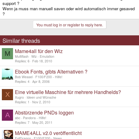
support ?
Wenn ja muss man manuell saven oder wird automatisch immer gesaved
?
You must log in or register to reply here.
Similar threads
Mame4all für den Wiz
M
Multiflash
Wiz - Emulation
Replies
6
Feb 18, 2010
Ebook Fonts, gibts Alternativen ?
Bob Weasel
F100/F200 - Hilfe!
Replies
4
Apr 8, 2006
Eine virtuelle Maschine für mehrere Handhelds?
X
Xugro
Ideen und Wünsche
Replies
1
Nov 2, 2010
Abstürzende PNDs loggen
A
abc
Pandora - Hilfe!
Replies
7
May 20, 2011
MAME4ALL v2.0 veröffentlicht
EvilDragon
F100/F200 - News