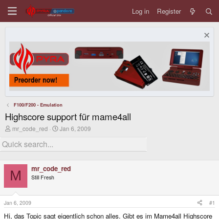
Log in
Register
F100/F200 - Emulation
Highscore support für mame4all
T
S
mr_code_red
Jan 6, 2009
h
t
r
a
e
r
a
t
d
d
mr_code_red
s
a
M
Still Fresh
t
t
a
e
r
t
Jan 6, 2009
#1
e
Hi, das Topic sagt eigentlich schon alles. Gibt es im Mame4all Highscore
r