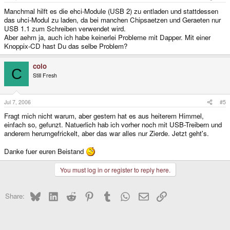
Manchmal hilft es die ehci-Module (USB 2) zu entladen und stattdessen
das uhci-Modul zu laden, da bei manchen Chipsaetzen und Geraeten nur
USB 1.1 zum Schreiben verwendet wird.
Aber aehm ja, auch ich habe keinerlei Probleme mit Dapper. Mit einer
Knoppix-CD hast Du das selbe Problem?
colo
C
Still Fresh
Jul 7, 2006
#5
Fragt mich nicht warum, aber gestern hat es aus heiterem Himmel,
einfach so, gefunzt. Natuerlich hab ich vorher noch mit USB-Treibern und
anderem herumgefrickelt, aber das war alles nur Zierde. Jetzt geht's.
Danke fuer euren Beistand
You must log in or register to reply here.
Bluesky
LinkedIn
Reddit
Pinterest
Tumblr
WhatsApp
Email
Link
Share: