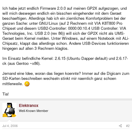
Ich habe jetzt endlich Firmware 2.0.0 auf meinen GP2X aufgezogen, und
will mich deswegen endlich ein bisschen eingehender mit dem Geraet
beschaeftigen. Allerdings hab ich ein ziemliches Komfortproblem bei der
ganzen Sache: unter GNU/Linux (auf 2 Rechnern mit VIA K8T800 Pro
Chipset und diesem USB2-Controller: 0000:00:10.4 USB Controller: VIA
Technologies, Inc. USB 2.0 (rev 86)) will sich der GP2X nicht als UMS-
Geraet beim Kernel melden. Unter Windows, auf einem Notebook mit ALi-
Chipsatz, klappt das allerdings schon. Andere USB-Devices funktionieren
hingegen auf allen 3 Rechnern klaglos.
Im Einsatz befindliche Kernel: 2.6.15 (Ubuntu Dapper default) und 2.6.17-
ck (aus Gentoo ~x86).
Jemand eine Idee, woran das liegen koennte? Immer auf die Digicam zum
SD-Karten beschreiben wechseln stinkt mir naemlich ganz schoen
mittlerweile.
Tia!
Elektranox
Well-Known Member
Jul 4, 2006
#2