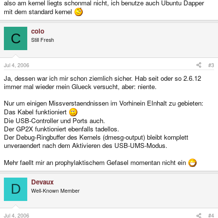
also am kernel liegts schonmal nicht, ich benutze auch Ubuntu Dapper
mit dem standard kernel
colo
C
Still Fresh
Jul 4, 2006
#3
Ja, dessen war ich mir schon ziemlich sicher. Hab seit oder so 2.6.12
immer mal wieder mein Glueck versucht, aber: niente.
Nur um einigen Missverstaendnissen im Vorhinein EInhalt zu gebieten:
Das Kabel funktioniert
Die USB-Controller und Ports auch.
Der GP2X funktioniert ebenfalls tadellos.
Der Debug-Ringbuffer des Kernels (dmesg-output) bleibt komplett
unveraendert nach dem Aktivieren des USB-UMS-Modus.
Mehr faellt mir an prophylaktischem Gefasel momentan nicht ein
Devaux
D
Well-Known Member
Jul 4, 2006
#4