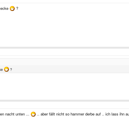
r ecke
?
cke
?
ben nacht unten ...
.. aber fällt nicht so hammer derbe auf .. ich lass ihn a