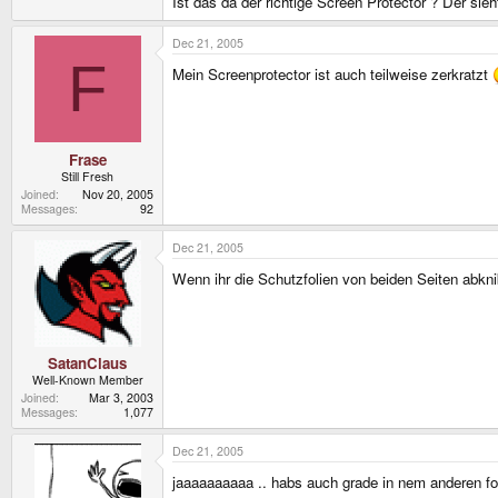
Ist das da der richtige Screen Protector ? Der sieh
Dec 21, 2005
F
Mein Screenprotector ist auch teilweise zerkratzt
Frase
Still Fresh
Joined
Nov 20, 2005
Messages
92
Dec 21, 2005
Wenn ihr die Schutzfolien von beiden Seiten abkni
SatanClaus
Well-Known Member
Joined
Mar 3, 2003
Messages
1,077
Dec 21, 2005
jaaaaaaaaaa .. habs auch grade in nem anderen 