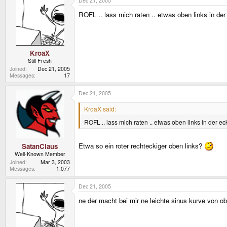
Dec 21, 2005
ROFL .. lass mich raten .. etwas oben links in de
KroaX
Still Fresh
Joined
Dec 21, 2005
Messages
17
Dec 21, 2005
KroaX said:
ROFL .. lass mich raten .. etwas oben links in der e
Etwa so ein roter rechteckiger oben links?
SatanClaus
Well-Known Member
Joined
Mar 3, 2003
Messages
1,077
Dec 21, 2005
ne der macht bei mir ne leichte sinus kurve von o