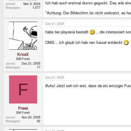
Ich hab auch erstmal dumm geguckt. Das wär eine
Joined
Mar 3, 2003
Messages
1,077
"Achtung: Der Bildschirm ist nicht zerkratzt, es ha
Dec 21, 2005
habs bei playasia bestellt
.. die interessiert so
OMG .. ich glaub ich hab nen fussel entdeckt
KroaX
Still Fresh
Joined
Dec 21, 2005
Messages
17
Dec 21, 2005
F
Buhu! Jetzt seh ich erst, dass da ein winziger Fuss
Frase
Still Fresh
Joined
Nov 20, 2005
Messages
92