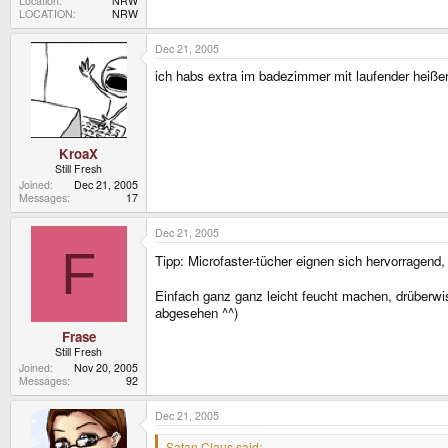
Location
NRW
LOCATION
NRW
Dec 21, 2005
ich habs extra im badezimmer mit laufender heiße
KroaX
Still Fresh
Joined
Dec 21, 2005
Messages
17
Dec 21, 2005
F
Tipp: Microfaster-tücher eignen sich hervorragend
Einfach ganz ganz leicht feucht machen, drüberwi
abgesehen ^^)
Frase
Still Fresh
Joined
Nov 20, 2005
Messages
92
Dec 21, 2005
Satan Claus said: