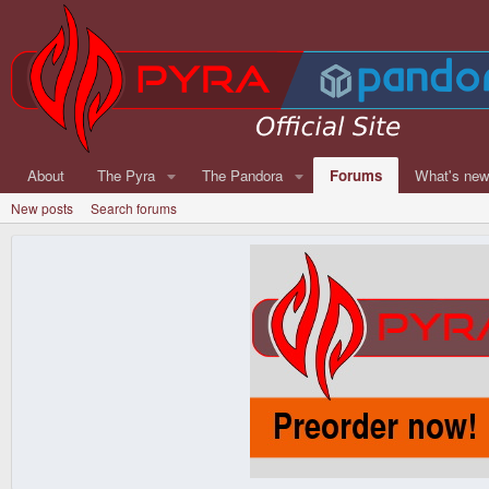
About
The Pyra
The Pandora
Forums
What's ne
New posts
Search forums