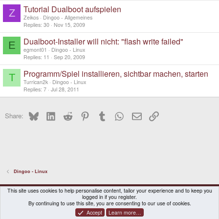
Tutorial Dualboot aufspielen
Z
Zeikos
Dingoo - Allgemeines
Replies
30
Nov 15, 2009
Dualboot-Installer will nicht: "flash write failed"
E
egmont01
Dingoo - Linux
Replies
11
Sep 20, 2009
Programm/Spiel installieren, sichtbar machen, starten
T
Turrican2k
Dingoo - Linux
Replies
7
Jul 28, 2011
Bluesky
LinkedIn
Reddit
Pinterest
Tumblr
WhatsApp
Email
Link
Share:
Dingoo - Linux
DragonBox Pyra
English (US)
This site uses cookies to help personalise content, tailor your experience and to keep you
logged in if you register.
Contact us
Terms and rules
Privacy policy
Help
Home
By continuing to use this site, you are consenting to our use of cookies.
Accept
Learn more…
®
Community platform by XenForo
© 2010-2026 XenForo Ltd.
|
Certain add-on by SyTry.