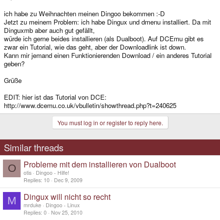
ich habe zu Weihnachten meinen Dingoo bekommen :-D
Jetzt zu meinem Problem: ich habe Dingux und dmenu installiert. Da mit
Dinguxmb aber auch gut gefällt,
würde ich gerne beides installieren (als Dualboot). Auf DCEmu gibt es
zwar ein Tutorial, wie das geht, aber der Downloadlink ist down.
Kann mir jemand einen Funktionierenden Download / ein anderes Tutorial
geben?
Grüße
EDIT: hier ist das Tutorial von DCE:
http://www.dcemu.co.uk/vbulletin/showthread.php?t=240625
You must log in or register to reply here.
Similar threads
Probleme mit dem installieren von Dualboot
O
otis
Dingoo - Hilfe!
Replies
10
Dec 9, 2009
Dingux will nicht so recht
M
mrduke
Dingoo - Linux
Replies
0
Nov 25, 2010