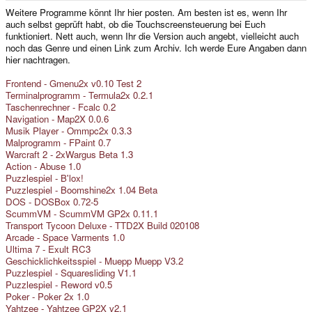
e
Weitere Programme könnt Ihr hier posten. Am besten ist es, wenn Ihr
r
auch selbst geprüft habt, ob die Touchscreensteuerung bei Euch
funktioniert. Nett auch, wenn Ihr die Version auch angebt, vielleicht auch
noch das Genre und einen Link zum Archiv. Ich werde Eure Angaben dann
hier nachtragen.
Frontend - Gmenu2x v0.10 Test 2
Terminalprogramm - Termula2x 0.2.1
Taschenrechner - Fcalc 0.2
Navigation - Map2X 0.0.6
Musik Player - Ommpc2x 0.3.3
Malprogramm - FPaint 0.7
Warcraft 2 - 2xWargus Beta 1.3
Action - Abuse 1.0
Puzzlespiel - B'lox!
Puzzlespiel - Boomshine2x 1.04 Beta
DOS - DOSBox 0.72-5
ScummVM - ScummVM GP2x 0.11.1
Transport Tycoon Deluxe - TTD2X Build 020108
Arcade - Space Varments 1.0
Ultima 7 - Exult RC3
Geschicklichkeitsspiel - Muepp Muepp V3.2
Puzzlespiel - Squaresliding V1.1
Puzzlespiel - Reword v0.5
Poker - Poker 2x 1.0
Yahtzee - Yahtzee GP2X v2.1