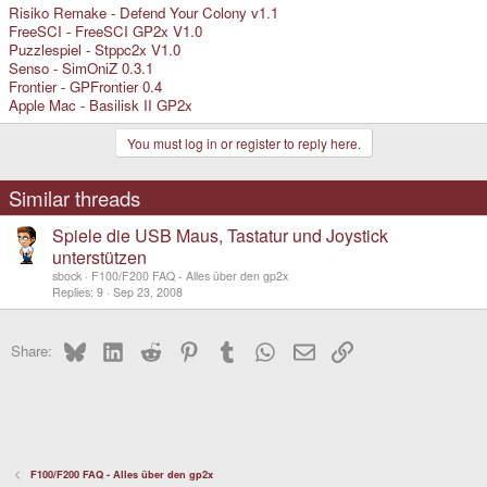
Risiko Remake - Defend Your Colony v1.1
FreeSCI - FreeSCI GP2x V1.0
Puzzlespiel - Stppc2x V1.0
Senso - SimOniZ 0.3.1
Frontier - GPFrontier 0.4
Apple Mac - Basilisk II GP2x
You must log in or register to reply here.
Similar threads
Spiele die USB Maus, Tastatur und Joystick
unterstützen
sbock
F100/F200 FAQ - Alles über den gp2x
Replies
9
Sep 23, 2008
Bluesky
LinkedIn
Reddit
Pinterest
Tumblr
WhatsApp
Email
Link
Share:
F100/F200 FAQ - Alles über den gp2x