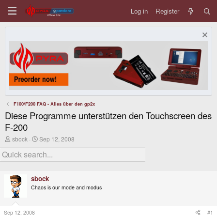
Log in
Register
F100/F200 FAQ - Alles über den gp2x
Diese Programme unterstützen den Touchscreen des
F-200
T
S
sbock
Sep 12, 2008
h
t
r
a
e
r
a
t
d
d
sbock
s
a
Chaos is our mode and modus
t
t
a
e
r
t
Sep 12, 2008
#1