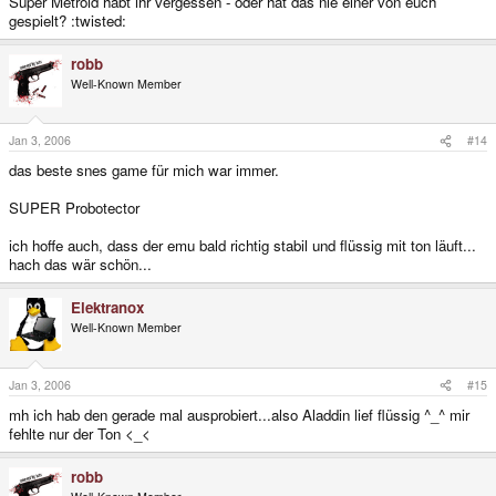
Super Metroid habt ihr vergessen - oder hat das nie einer von euch
gespielt? :twisted:
robb
Well-Known Member
Jan 3, 2006
#14
das beste snes game für mich war immer.
SUPER Probotector
ich hoffe auch, dass der emu bald richtig stabil und flüssig mit ton läuft...
hach das wär schön...
Elektranox
Well-Known Member
Jan 3, 2006
#15
mh ich hab den gerade mal ausprobiert...also Aladdin lief flüssig ^_^ mir
fehlte nur der Ton <_<
robb