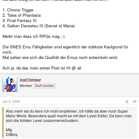
1. Chrono Trigger
2. Tales of Phantasia
3. Final Fantasy III
4. Seiken Densetsu III (Secret of Mana)
Merkt man dass ich RPGs mag ;-)
Die SNES Emu Fähigkeiten sind eigentlich der stärkste Kaufgrund für
mich.
Mal sehen wie sich die Qualität der Emus noch entwickeln wird.
Ach ja, da das mein erster Post ist Hi @ all
IceClimber
Member
Staff member
Jan 2, 2006
#9
Also mehr als du kann ich nicht empfehlen, ich hätte da aber noch Super
Mario World. Besonders spaß macht es mit dem Level-Editor. Da kann man
sich die tollsten Level zusammenschustern.
Mfg
Dittboy