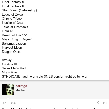
Final Fantasy 5
Final Fantasy 6
Star Ocean (Geheimtipp)
Leged of Zelda
Chrono Trigger
Illusion of Gaia
Tales of Phantasia
Lufia 1/2
Breath of Fire 1/2
Magic Knight Rayearth
Bahamut Lagoon
Harvest Moon
Dragon Quest
Axelay
Gradius III
Super Mario Kart
Mega Man
SYNDICATE (auch wenn die SNES version nicht so toll war)
barraga
Member
Jan 2, 2006
#13