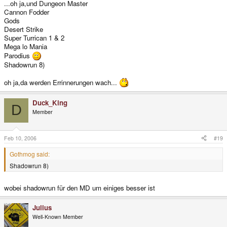
...oh ja,und Dungeon Master
Cannon Fodder
Gods
Desert Strike
Super Turrican 1 & 2
Mega lo Mania
Parodius
Shadowrun 8)
oh ja,da werden Errinnerungen wach...
Duck_King
D
Member
Feb 10, 2006
#19
Gothmog said:
Shadowrun 8)
wobei shadowrun für den MD um einiges besser ist
Julius
Well-Known Member