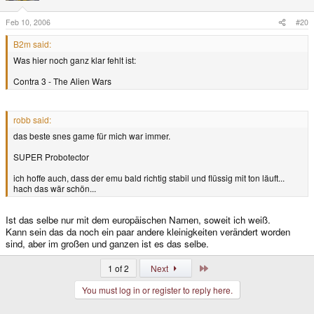
Feb 10, 2006
#20
B2m said:
Was hier noch ganz klar fehlt ist:
Contra 3 - The Alien Wars
robb said:
das beste snes game für mich war immer.
SUPER Probotector
ich hoffe auch, dass der emu bald richtig stabil und flüssig mit ton läuft...
hach das wär schön...
Ist das selbe nur mit dem europäischen Namen, soweit ich weiß.
Kann sein das da noch ein paar andere kleinigkeiten verändert worden
sind, aber im großen und ganzen ist es das selbe.
Last
1 of 2
Next
You must log in or register to reply here.