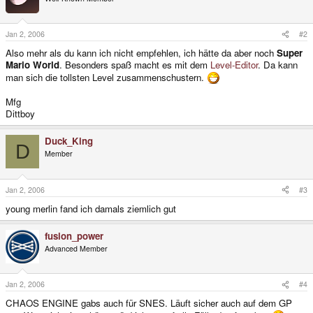
Jan 2, 2006
#2
Also mehr als du kann ich nicht empfehlen, ich hätte da aber noch
Super
Mario World
. Besonders spaß macht es mit dem
Level-Editor
. Da kann
man sich die tollsten Level zusammenschustern.
Mfg
Dittboy
Duck_King
D
Member
Jan 2, 2006
#3
young merlin fand ich damals ziemlich gut
fusion_power
Advanced Member
Jan 2, 2006
#4
CHAOS ENGINE gabs auch für SNES. Läuft sicher auch auf dem GP