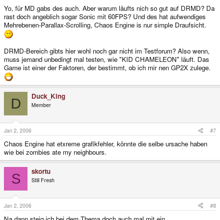
Yo, für MD gabs des auch. Aber warum läufts nich so gut auf DRMD? Da
rast doch angeblich sogar Sonic mit 60FPS? Und des hat aufwendiges
Mehrebenen-Parallax-Scrolling, Chaos Engine is nur simple Draufsicht.
DRMD-Bereich gibts hier wohl noch gar nicht im Testforum? Also wenn,
muss jemand unbedingt mal testen, wie "KID CHAMELEON" läuft. Das
Game ist einer der Faktoren, der bestimmt, ob ich mir nen GP2X zulege.
Duck_King
D
Member
Jan 2, 2006
#7
Chaos Engine hat etxreme grafikfehler, könnte die selbe ursache haben
wie bei zombies ate my neighbours.
skortu
S
Still Fresh
Jan 2, 2006
#8
Na dann steig ich bei dem Thema doch auch mal mit ein...