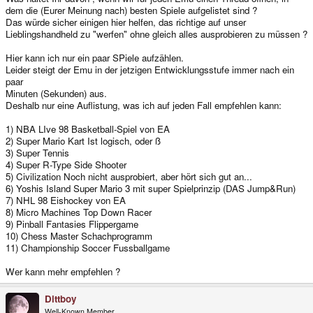
dem die (Eurer Meinung nach) besten Spiele aufgelistet sind ?
Das würde sicher einigen hier helfen, das richtige auf unser
Lieblingshandheld zu "werfen" ohne gleich alles ausprobieren zu müssen ?
Hier kann ich nur ein paar SPiele aufzählen.
Leider steigt der Emu in der jetzigen Entwicklungsstufe immer nach ein
paar
Minuten (Sekunden) aus.
Deshalb nur eine Auflistung, was ich auf jeden Fall empfehlen kann:
1) NBA LIve 98 Basketball-Spiel von EA
2) Super Mario Kart Ist logisch, oder ß
3) Super Tennis
4) Super R-Type Side Shooter
5) Civilization Noch nicht ausprobiert, aber hört sich gut an...
6) Yoshis Island Super Mario 3 mit super Spielprinzip (DAS Jump&Run)
7) NHL 98 Eishockey von EA
8) Micro Machines Top Down Racer
9) Pinball Fantasies Flippergame
10) Chess Master Schachprogramm
11) Championship Soccer Fussballgame
Wer kann mehr empfehlen ?
Dittboy
Well-Known Member