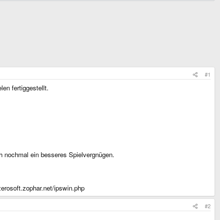
#1
n fertiggestellt.
ich nochmal ein besseres Spielvergnügen.
erosoft.zophar.net/ipswin.php
#2