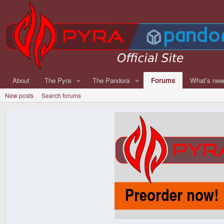
About
The Pyra
The Pandora
Forums
What's ne
New posts
Search forums