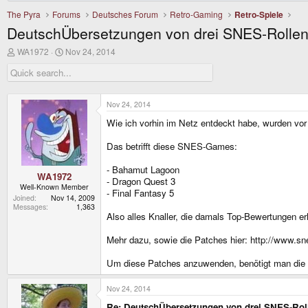
The Pyra
Forums
Deutsches Forum
Retro-Gaming
Retro-Spiele
DeutschÜbersetzungen von drei SNES-Rollens
T
S
WA1972
Nov 24, 2014
h
t
r
a
e
r
a
t
d
d
Nov 24, 2014
s
a
Wie ich vorhin im Netz entdeckt habe, wurden vor
t
t
a
e
r
Das betrifft diese SNES-Games:
t
e
- Bahamut Lagoon
r
WA1972
- Dragon Quest 3
Well-Known Member
- Final Fantasy 5
Joined
Nov 14, 2009
Messages
1,363
Also alles Knaller, die damals Top-Bewertungen er
Mehr dazu, sowie die Patches hier: http://www.s
Um diese Patches anzuwenden, benötigt man die Or
Nov 24, 2014
Re: DeutschÜbersetzungen von drei SNES-Roll