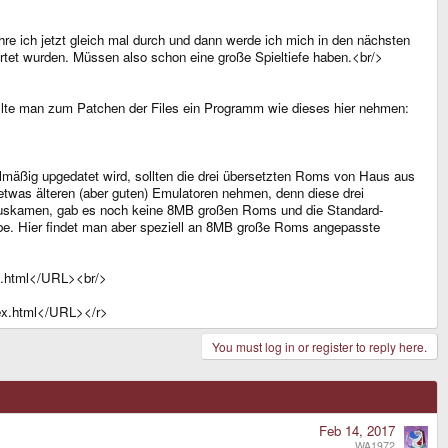
re ich jetzt gleich mal durch und dann werde ich mich in den nächsten
ertet wurden. Müssen also schon eine große Spieltiefe haben.<br/>
llte man zum Patchen der Files ein Programm wie dieses hier nehmen:
lmäßig upgedatet wird, sollten die drei übersetzten Roms von Haus aus
was älteren (aber guten) Emulatoren nehmen, denn diese drei
auskamen, gab es noch keine 8MB großen Roms und die Standard-
be. Hier findet man aber speziell an 8MB große Roms angepasste
es8.html</URL><br/>
ndex.html</URL></r>
You must log in or register to reply here.
Feb 14, 2017
WA1972