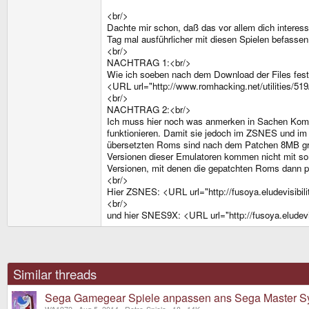
<br/>
Dachte mir schon, daß das vor allem dich interess
Tag mal ausführlicher mit diesen Spielen befassen
<br/>
NACHTRAG 1:<br/>
Wie ich soeben nach dem Download der Files fest
<URL url="http://www.romhacking.net/utilities/51
<br/>
NACHTRAG 2:<br/>
Ich muss hier noch was anmerken in Sachen Kompat
funktionieren. Damit sie jedoch im ZSNES und im
übersetzten Roms sind nach dem Patchen 8MB gro
Versionen dieser Emulatoren kommen nicht mit so
Versionen, mit denen die gepatchten Roms dann p
<br/>
Hier ZSNES: <URL url="http://fusoya.eludevisibili
<br/>
und hier SNES9X: <URL url="http://fusoya.eludevisi
Similar threads
Sega Gamegear Spiele anpassen ans Sega Master S