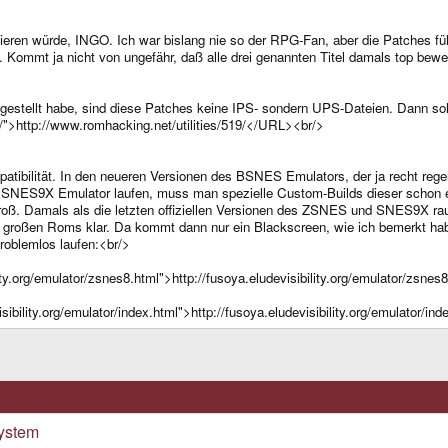
ieren würde, INGO. Ich war bislang nie so der RPG-Fan, aber die Patches füh
. Kommt ja nicht von ungefähr, daß alle drei genannten Titel damals top bew
gestellt habe, sind diese Patches keine IPS- sondern UPS-Dateien. Dann so
9/">http://www.romhacking.net/utilities/519/</URL><br/>
ibilität. In den neueren Versionen des BSNES Emulators, der ja recht rege
 SNES9X Emulator laufen, muss man spezielle Custom-Builds dieser schon et
ß. Damals als die letzten offiziellen Versionen des ZSNES und SNES9X r
 großen Roms klar. Da kommt dann nur ein Blackscreen, wie ich bemerkt ha
roblemlos laufen:<br/>
ty.org/emulator/zsnes8.html">http://fusoya.eludevisibility.org/emulator/zsn
bility.org/emulator/index.html">http://fusoya.eludevisibility.org/emulator/i
ystem