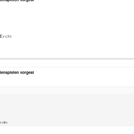
/E></r>
enspielen vorgest
><e>