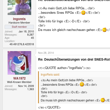
<r>Au mein Gott,ich liebe RPGs...<br/>
...besonders Snes RPGs <E>
</E><br/>
<br/>
ingoreis
Tolle Info für Ingo <E>:-D</E> <br/>
Hardcore Member
<br/>
Staff member
Da muss ich gleich nachschauen gehen <E>
<
Joined
Jan 18, 2010
Messages
8,287
Age
45
Location
49.491276,8.423518
Nov 28, 2014
Re: DeutschÜbersetzungen von drei SNES-Roll
<r><QUOTE author="IngoReis"><s>
IngoReis said:
WA1972
</s>Au mein Gott,ich liebe RPGs...<br/>
Well-Known Member
...besonders Snes RPGs <E>
</E><br/>
Joined
Nov 14, 2009
<br/>
Messages
1,363
Tolle Info für Ingo <E>:-D</E> <br/>
<br/>
Da muss ich gleich nachschauen gehen <E>
</E
</e></QUOTE>