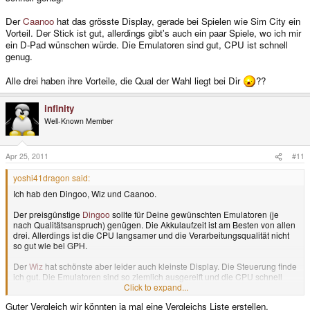
Der
Caanoo
hat das grösste Display, gerade bei Spielen wie Sim City ein
Vorteil. Der Stick ist gut, allerdings gibt's auch ein paar Spiele, wo ich mir
ein D-Pad wünschen würde. Die Emulatoren sind gut, CPU ist schnell
genug.
Alle drei haben ihre Vorteile, die Qual der Wahl liegt bei Dir
??
infinity
Well-Known Member
Apr 25, 2011
#11
yoshi41dragon said:
Ich hab den Dingoo, Wiz und Caanoo.
Der preisgünstige
Dingoo
sollte für Deine gewünschten Emulatoren (je
nach Qualitätsanspruch) genügen. Die Akkulaufzeit ist am Besten von allen
drei. Allerdings ist die CPU langsamer und die Verarbeitungsqualität nicht
so gut wie bei GPH.
Der
Wiz
hat schönste aber leider auch kleinste Display. Die Steuerung finde
ich gut. Die Emulatoren sind so ziemlich ausgereift und die CPU schnell
genug.
Click to expand...
Guter Vergleich wir könnten ja mal eine Vergleichs Liste erstellen.
Der
Caanoo
hat das grösste Display, gerade bei Spielen wie Sim City ein