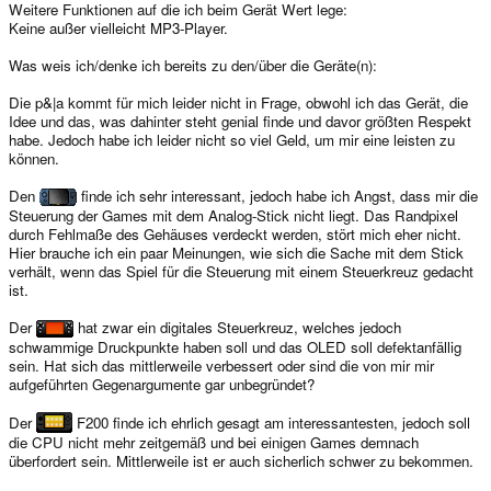
Weitere Funktionen auf die ich beim Gerät Wert lege:
Keine außer vielleicht MP3-Player.
Was weis ich/denke ich bereits zu den/über die Geräte(n):
Die p&|a kommt für mich leider nicht in Frage, obwohl ich das Gerät, die
Idee und das, was dahinter steht genial finde und davor größten Respekt
habe. Jedoch habe ich leider nicht so viel Geld, um mir eine leisten zu
können.
Den
finde ich sehr interessant, jedoch habe ich Angst, dass mir die
Steuerung der Games mit dem Analog-Stick nicht liegt. Das Randpixel
durch Fehlmaße des Gehäuses verdeckt werden, stört mich eher nicht.
Hier brauche ich ein paar Meinungen, wie sich die Sache mit dem Stick
verhält, wenn das Spiel für die Steuerung mit einem Steuerkreuz gedacht
ist.
Der
hat zwar ein digitales Steuerkreuz, welches jedoch
schwammige Druckpunkte haben soll und das OLED soll defektanfällig
sein. Hat sich das mittlerweile verbessert oder sind die von mir mir
aufgeführten Gegenargumente gar unbegründet?
Der
F200 finde ich ehrlich gesagt am interessantesten, jedoch soll
die CPU nicht mehr zeitgemäß und bei einigen Games demnach
überfordert sein. Mittlerweile ist er auch sicherlich schwer zu bekommen.