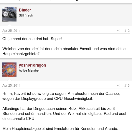
Vorteil. Der Stick ist gut, allerdings gibt's auch ein paar Spiele, wo ich mir ein
D-Pad wünschen würde. Die Emulatoren sind gut, CPU ist schnell genug.
Blader
Still Fresh
Alle drei haben ihre Vorteile, die Qual der Wahl liegt bei Dir
??
Apr 25, 2011
#12
Oh jemand der alle drei hat. Super!
Welcher von den drei ist denn dein absoluter Favorit und was sind deine
Haupteinsatzgebiete?
yoshi41dragon
Active Member
Apr 25, 2011
#13
Hmm, Favorit ist schwierig zu sagen. Am ehesten noch der Caanoo,
wegen der Displaygrösse und CPU Geschwindigkeit.
Allerdings hat der Dingoo auch seinen Reiz, Akkulaufzeit bis zu 8
Stunden und schön handlich. Und der Wiz hat ein digitales Pad und auch
eine schnelle CPU.
Mein Haupteinsatzgebiet sind Emulatoren für Konsolen und Arcade.