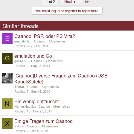
Last
1 of 2
Next
You must log in or register to reply here.
Similar threads
Caanoo, PSP, oder PS Vita?
E
emulatorfan
Caanoo - Allgemeines
Replies
23
Jul 18, 2012
emulation und Co
G
gonzo779
Caanoo - Allgemeines
Replies
2
Sep 23, 2011
[Caanoo]Diverse Fragen zum Caanoo (USB-
Kabel/Spiele)
Thorax
Caanoo - Allgemeines
Replies
7
Sep 16, 2010
Ein wenig enttäuscht.
N
NemosNautlius
Caanoo - Allgemeines
Replies
15
Nov 27, 2011
Einige Fragen zum Caanoo
X
Xalong
Caanoo - Allgemeines
Replies
2
Jan 2, 2012