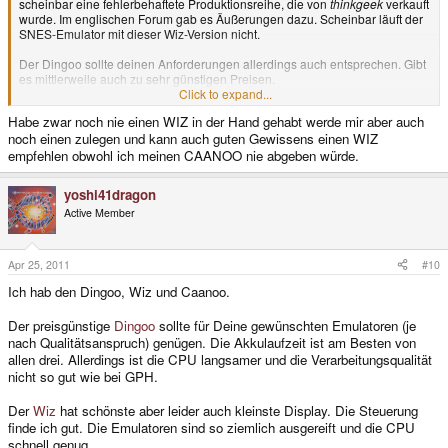
scheinbar eine fehlerbehaftete Produktionsreihe, die von
thinkgeek
verkauft
wurde. Im englischen Forum gab es Äußerungen dazu. Scheinbar läuft der
SNES-Emulator mit dieser Wiz-Version nicht.
Der Dingoo sollte deinen Anforderungen allerdings auch entsprechen. Gibt
es mittlerweile auch zu sehr günstigen Preisen.
Click to expand...
Nach einem Vergleich beider Geräte befand ich den Wiz aber als die für
Habe zwar noch nie einen WIZ in der Hand gehabt werde mir aber auch
mich bessere Wahl. Das OLED-Display lässt besonders 8- und 16-Bit-
noch einen zulegen und kann auch guten Gewissens einen WIZ
Spiele regelrecht im neuen Glanz erstrahlen: Wunderschöner Kontrast und
satte Farben. Die Steuerung ist besser als ihr Ruf. Wenn du nicht gerade
empfehlen obwohl ich meinen CAANOO nie abgeben würde.
Riesenfinger hast, dann wirst du damit gut zurecht kommen.
yoshi41dragon
Active Member
Apr 25, 2011
#10
Ich hab den Dingoo, Wiz und Caanoo.
Der preisgünstige
Dingoo
sollte für Deine gewünschten Emulatoren (je
nach Qualitätsanspruch) genügen. Die Akkulaufzeit ist am Besten von
allen drei. Allerdings ist die CPU langsamer und die Verarbeitungsqualität
nicht so gut wie bei GPH.
Der
Wiz
hat schönste aber leider auch kleinste Display. Die Steuerung
finde ich gut. Die Emulatoren sind so ziemlich ausgereift und die CPU
schnell genug.