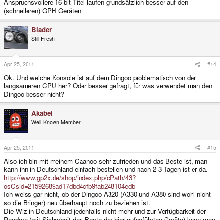
Anspruchsvollere 16-bit Titel laufen grundsätzlich besser auf den
(schnelleren) GPH Geräten.
Blader
Still Fresh
Apr 25, 2011
#14
Ok. Und welche Konsole ist auf dem Dingoo problematisch von der
langsameren CPU her? Oder besser gefragt, für was verwendet man den
Dingoo besser nicht?
Akabei
Well-Known Member
Apr 25, 2011
#15
Also ich bin mit meinem Caanoo sehr zufrieden und das Beste ist, man
kann ihn in Deutschland einfach bestellen und nach 2-3 Tagen ist er da.
http://www.gp2x.de/shop/index.php/cPath/43?
osCsid=21592689ad17dbd4cfb9fab248104edb
Ich weiss gar nicht, ob der Dingoo A320 (A330 und A380 sind wohl nicht
so die Bringer) neu überhaupt noch zu beziehen ist.
Die Wiz in Deutschland jedenfalls nicht mehr und zur Verfügbarkeit der
Pandora (mit Sicherheit das Beste der hier aufgeführten Geräte) kann man