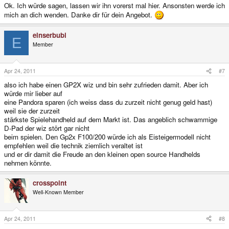
Ok. Ich würde sagen, lassen wir ihn vorerst mal hier. Ansonsten werde ich
mich an dich wenden. Danke dir für dein Angebot.
einserbubi
E
Member
Apr 24, 2011
#7
also ich habe einen GP2X wiz und bin sehr zufrieden damit. Aber ich
würde mir lieber auf
eine Pandora sparen (ich weiss dass du zurzeit nicht genug geld hast)
weil sie der zurzeit
stärkste Spielehandheld auf dem Markt ist. Das angeblich schwammige
D-Pad der wiz stört gar nicht
beim spielen. Den Gp2x F100/200 würde ich als Eisteigermodell nicht
empfehlen weil die technik ziemlich veraltet ist
und er dir damit die Freude an den kleinen open source Handhelds
nehmen könnte.
crosspoint
Well-Known Member
Apr 24, 2011
#8