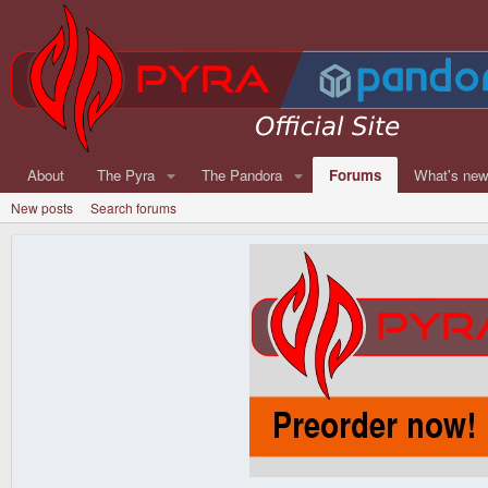
About
The Pyra
The Pandora
Forums
What's ne
New posts
Search forums