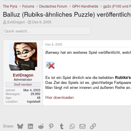
The Pyra
Forums
Deutsches Forum
GPH Handhelds
gp2x (F100 und 
Balluz (Rubiks-ähnliches Puzzle) veröffentlich
T
S
EvilDragon
Dec 6, 2005
h
t
r
a
e
r
a
t
d
d
Dec 6, 2005
s
a
Barnesy
hat ein weiteres Spiel veröffentlicht, wel
t
t
a
e
r
t
e
r
EvilDragon
Es ist ein Spiel ähnlich wie die beliebten
Rubiks's
Administrator
Das Ziel des Spiels ist es, gleichfarbige Farbpa
Staff member
Man fängt mit einer inneren und äußeren Reihe an.
Joined
Mar 4, 2003
Messages
29,992
Hier downloaden
Age
48
Location
Ingolstadt
Bluesky
LinkedIn
Reddit
Pinterest
Tumblr
WhatsApp
Email
Link
Share: