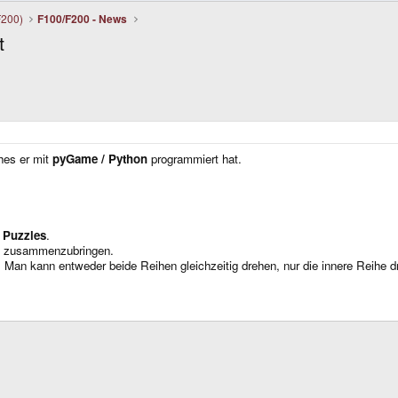
F200)
F100/F200 - News
t
ches er mit
pyGame / Python
programmiert hat.
 Puzzles
.
are zusammenzubringen.
 Man kann entweder beide Reihen gleichzeitig drehen, nur die innere Reihe d