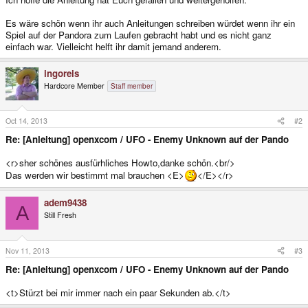
Es wäre schön wenn ihr auch Anleitungen schreiben würdet wenn ihr ein
Spiel auf der Pandora zum Laufen gebracht habt und es nicht ganz
einfach war. Vielleicht helft ihr damit jemand anderem.
ingoreis
Hardcore Member
Staff member
Oct 14, 2013
#2
Re: [Anleitung] openxcom / UFO - Enemy Unknown auf der Pando
<r>sher schönes ausfürhliches Howto,danke schön.<br/>
Das werden wir bestimmt mal brauchen <E>
</E></r>
adem9438
A
Still Fresh
Nov 11, 2013
#3
Re: [Anleitung] openxcom / UFO - Enemy Unknown auf der Pando
<t>Stürzt bei mir immer nach ein paar Sekunden ab.</t>