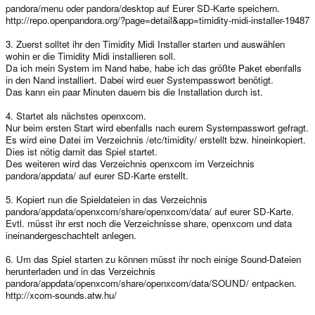
pandora/menu oder pandora/desktop auf Eurer SD-Karte speichern.
http://repo.openpandora.org/?page=detail&app=timidity-midi-installer-19487
3. Zuerst solltet ihr den Timidity Midi Installer starten und auswählen
wohin er die Timidity Midi installieren soll.
Da ich mein System im Nand habe, habe ich das größte Paket ebenfalls
in den Nand installiert. Dabei wird euer Systempasswort benötigt.
Das kann ein paar Minuten dauern bis die Installation durch ist.
4. Startet als nächstes openxcom.
Nur beim ersten Start wird ebenfalls nach eurem Systempasswort gefragt.
Es wird eine Datei im Verzeichnis /etc/timidity/ erstellt bzw. hineinkopiert.
Dies ist nötig damit das Spiel startet.
Des weiteren wird das Verzeichnis openxcom im Verzeichnis
pandora/appdata/ auf eurer SD-Karte erstellt.
5. Kopiert nun die Spieldateien in das Verzeichnis
pandora/appdata/openxcom/share/openxcom/data/ auf eurer SD-Karte.
Evtl. müsst ihr erst noch die Verzeichnisse share, openxcom und data
ineinandergeschachtelt anlegen.
6. Um das Spiel starten zu können müsst ihr noch einige Sound-Dateien
herunterladen und in das Verzeichnis
pandora/appdata/openxcom/share/openxcom/data/SOUND/ entpacken.
http://xcom-sounds.atw.hu/