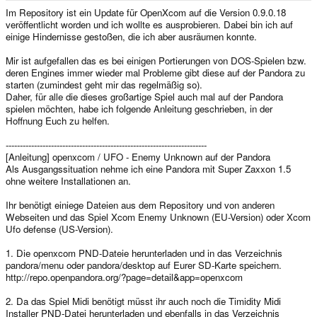
e
Im Repository ist ein Update für OpenXcom auf die Version 0.9.0.18
r
veröffentlicht worden und ich wollte es ausprobieren. Dabei bin ich auf
einige Hindernisse gestoßen, die ich aber ausräumen konnte.
Mir ist aufgefallen das es bei einigen Portierungen von DOS-Spielen bzw.
deren Engines immer wieder mal Probleme gibt diese auf der Pandora zu
starten (zumindest geht mir das regelmäßig so).
Daher, für alle die dieses großartige Spiel auch mal auf der Pandora
spielen möchten, habe ich folgende Anleitung geschrieben, in der
Hoffnung Euch zu helfen.
-----------------------------------------------------------------------
[Anleitung] openxcom / UFO - Enemy Unknown auf der Pandora
Als Ausgangssituation nehme ich eine Pandora mit Super Zaxxon 1.5
ohne weitere Installationen an.
Ihr benötigt einiege Dateien aus dem Repository und von anderen
Webseiten und das Spiel Xcom Enemy Unknown (EU-Version) oder Xcom
Ufo defense (US-Version).
1. Die openxcom PND-Dateie herunterladen und in das Verzeichnis
pandora/menu oder pandora/desktop auf Eurer SD-Karte speichern.
http://repo.openpandora.org/?page=detail&app=openxcom
2. Da das Spiel Midi benötigt müsst ihr auch noch die Timidity Midi
Installer PND-Datei herunterladen und ebenfalls in das Verzeichnis