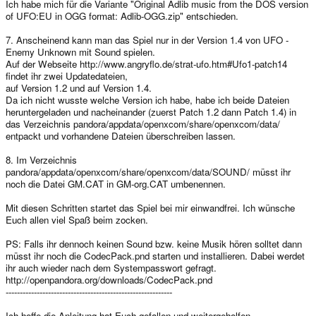
Ich habe mich für die Variante "Original Adlib music from the DOS version
of UFO:EU in OGG format: Adlib-OGG.zip" entschieden.
7. Anscheinend kann man das Spiel nur in der Version 1.4 von UFO -
Enemy Unknown mit Sound spielen.
Auf der Webseite http://www.angryflo.de/strat-ufo.htm#Ufo1-patch14
findet ihr zwei Updatedateien,
auf Version 1.2 und auf Version 1.4.
Da ich nicht wusste welche Version ich habe, habe ich beide Dateien
heruntergeladen und nacheinander (zuerst Patch 1.2 dann Patch 1.4) in
das Verzeichnis pandora/appdata/openxcom/share/openxcom/data/
entpackt und vorhandene Dateien überschreiben lassen.
8. Im Verzeichnis
pandora/appdata/openxcom/share/openxcom/data/SOUND/ müsst ihr
noch die Datei GM.CAT in GM-org.CAT umbenennen.
Mit diesen Schritten startet das Spiel bei mir einwandfrei. Ich wünsche
Euch allen viel Spaß beim zocken.
PS: Falls ihr dennoch keinen Sound bzw. keine Musik hören solltet dann
müsst ihr noch die CodecPack.pnd starten und installieren. Dabei werdet
ihr auch wieder nach dem Systempasswort gefragt.
http://openpandora.org/downloads/CodecPack.pnd
-----------------------------------------------------------
Ich hoffe die Anleitung hat Euch gefallen und weitergeholfen.